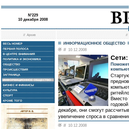
N°229
10 декабря 2008
//
Архив
/
ИНФОРМАЦИОННОЕ ОБЩЕСТВО
ВЕСЬ НОМЕР
ПЕРВАЯ ПОЛОСА
//
10.12.2008
В ЦЕНТРЕ ВНИМАНИЯ
Сети:
ПОЛИТИКА И ЭКОНОМИКА
Поможет
ОБЩЕСТВО
компью
ПРОИСШЕСТВИЯ
Стартую
ЗАГРАНИЦА
ИНФОРМАЦИОННОЕ ОБЩЕСТВО
преднов
БИЗНЕС И ФИНАНСЫ
компьют
КУЛЬТУРА
ритейл
СПОРТ
Вместо
КРОМЕ ТОГО
годовой
декабре, они смогут рассчиты
увеличение спроса в сравнени
//
10.12.2008