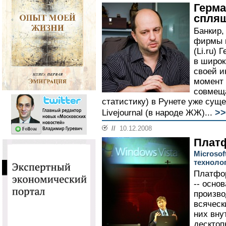
Герма
спляш
Банкир,
фирмы и
(Li.ru)
в широк
своей и
момент 
совмеща
статистику) в Рунете уже сущ
>>
Livejournal (в народе ЖЖ)...
//
10.12.2008
Плат
Microsof
техноло
Платфо
-- осно
произво
всяческ
них вну
десктоп