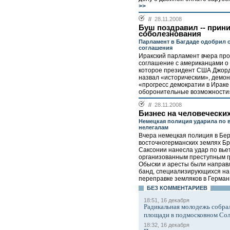
>>
//
28.11.2008
Буш поздравил -- прин
соболезнования
Парламент в Багдаде одобрил с
соглашения
Иракский парламент вчера про
соглашение с американцами о
которое президент США Джорд
назвал «историческим», дем
«прогресс демократии в Ираке
оборонительные возможности»
//
28.11.2008
Бизнес на человечески
Немецкая полиция ударила по 
нелегалам
Вчера немецкая полиция в Бе
восточногерманских землях Бр
Саксонии нанесла удар по вь
организованным преступным г
Обыски и аресты были направ
банд, специализирующихся на
переправке земляков в Германи
БЕЗ КОМMЕНТАРИЕВ
18:51, 16 декабря
Радикальная молодежь собрал
площади в подмосковном Со
18:32, 16 декабря