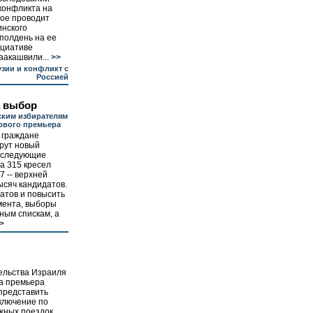
 конфликта на
рое проводит
инского
 полдень на ее
ициативе
аакашвили...
>>
узии и конфликт с
Россией
а выбор
ким избирателям
ового премьера
 граждане
рут новый
 следующие
За 315 кресел
7 -- верхней
ысяч кандидатов.
атов и повысить
мента, выборы
ным спискам, а
>
ельства Израиля
а премьера
представить
ключение по
ных поездок...