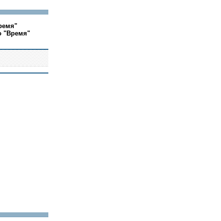
ремя"
о "Время"