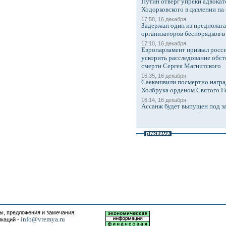
Путин отверг упреки адвокат
Ходорковского в давлении на 
17:58, 16 декабря
Задержан один из предполаг
организаторов беспорядков 
17:10, 16 декабря
Европарламент призвал росси
ускорить расследование обст
смерти Сергея Магнитского
16:35, 16 декабря
Саакашвили посмертно награ
Холбрука орденом Святого Г
16:14, 16 декабря
Ассанж будет выпущен под з
, предложения и замечания:
info@vremya.ru
икаций -