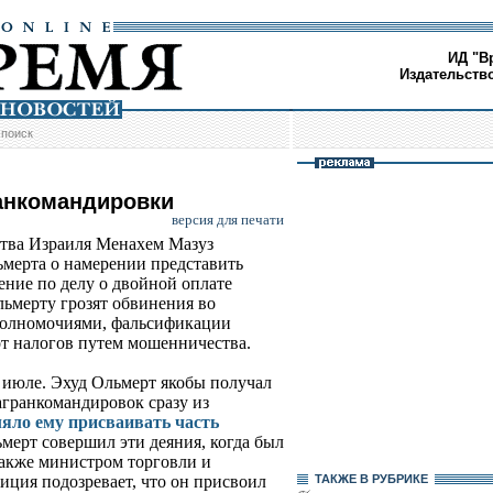
ИД "В
Издательств
/
поиск
анкомандировки
версия для печати
тва Израиля Менахем Мазуз
ьмерта о намерении представить
ение по делу о двойной оплате
льмерту грозят обвинения во
 полномочиями, фальсификации
т налогов путем мошенничества.
 июле. Эхуд Ольмерт якобы получал
агранкомандировок сразу из
ляло ему присваивать часть
ьмерт совершил эти деяния, когда был
также министром торговли и
иция подозревает, что он присвоил
ТАКЖЕ В РУБРИКЕ