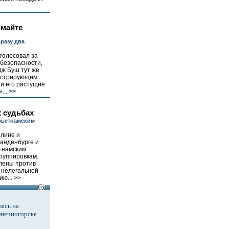
имайте
разу два
голосовал за
 безопасности,
ж Буш тут же
онстрирующим
 и его растущие
...
>>
х судьбах
вьетнамским
рлине и
анденбурге и
етнамским
руппировкам.
лены против
 нелегальной
ю...
>>
ась на
лнечногорске