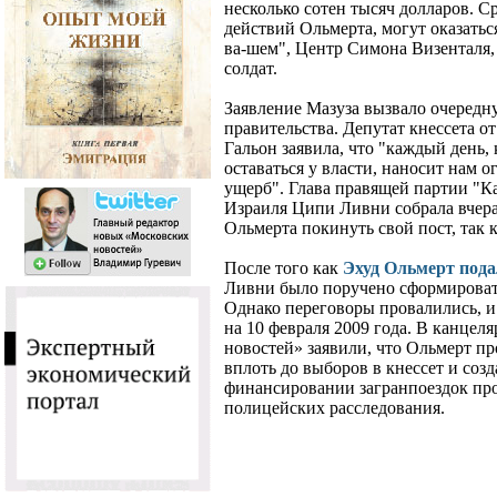
несколько сотен тысяч долларов. С
действий Ольмерта, могут оказать
ва-шем", Центр Симона Визенталя,
солдат.
Заявление Мазуза вызвало очередн
правительства. Депутат кнессета о
Гальон заявила, что "каждый день
оставаться у власти, наносит нам
ущерб". Глава правящей партии "К
Израиля Ципи Ливни собрала вчера
Ольмерта покинуть свой пост, так 
После того как
Эхуд Ольмерт пода
Ливни было поручено сформироват
Однако переговоры провалились, 
на 10 февраля 2009 года. В канцел
новостей» заявили, что Ольмерт пр
вплоть до выборов в кнессет и соз
финансировании загранпоездок про
полицейских расследования.