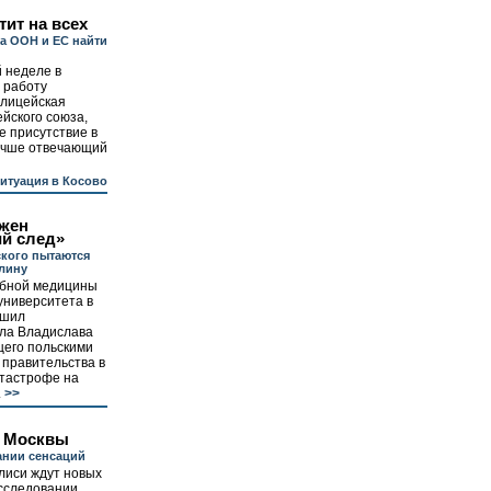
тит на всех
а ООН и ЕС найти
 неделе в
 работу
олицейская
йского союза,
 присутствие в
лучше отвечающий
итуация в Косово
жен
ий след»
кого пытаются
лину
ебной медицины
университета в
ршил
ала Владислава
щего польскими
 правительства в
атастрофе на
.
>>
з Москвы
ании сенсаций
лиси ждут новых
асследовании