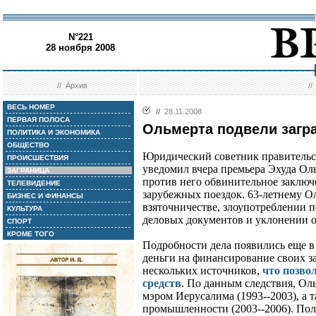
N°221
28 ноября 2008
//
Архив
/
ВЕСЬ НОМЕР
//
28.11.2008
ПЕРВАЯ ПОЛОСА
Ольмерта подвели загр
ПОЛИТИКА И ЭКОНОМИКА
ОБЩЕСТВО
Юридический советник правительс
ПРОИСШЕСТВИЯ
уведомил вчера премьера Эхуда Ол
ЗАГРАНИЦА
против него обвинительное заключ
ТЕЛЕВИДЕНИЕ
зарубежных поездок. 63-летнему О
БИЗНЕС И ФИНАНСЫ
взяточничестве, злоупотреблении
КУЛЬТУРА
деловых документов и уклонении о
СПОРТ
КРОМЕ ТОГО
Подробности дела появились еще в
деньги на финансирование своих з
нескольких источников,
что позво
средств
. По данным следствия, Ол
мэром Иерусалима (1993--2003), а 
промышленности (2003--2006). Пол