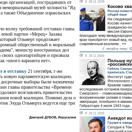
реди организаций, пострадавших от
//
28.11.2008
Косово хва
ся мемориальный музей холокоста "Яд
Россия помогл
 а также Объединение израильских
общий язык
На следующей
Косово начнет
гражданско-п
ую волну требований отставки главы
миссия Европе
т левой партии «Мерец» Захава
благодаря чему международное
, который Ольмерт продолжает
крае приобретет новый вид, 
современным реалиям...
>>
 огромный общественный и моральный
// читайте тему:
С
адима", министр иностранных дел
 своих однопартийцев и призвала
//
28.11.2008
как «иного варианта нет».
Польше ну
«российск
Гибель Сикорс
л в отставку
21 сентября, г-же
приписать Ста
ь новую парламентскую коалицию.
Институт суд
Ягеллонского 
и досрочные выборы были назначены
Кракове заве
ярии главы правительства «Времени
исследование останков генер
одолжит возглавлять правительство
Сикорского -- главнокомандую
дания новой коалиции. Помимо дела о
вооруженными силами и главы
эмиграции, погибшего в авиак
тив Эхуда Ольмерта ведутся еще три
Гибралтаре 4 июля 1943 года..
//
28.11.2008
Дмитрий ДУБОВ, Иерусалим
Анекдот и
Грузия в ожид
Сегодня в Тби
сенсаций в р