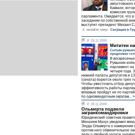
августовского
Кавказе, кото
комиссия груз
парламента. Ожидается, что в
заседании по собственной ин
выступит президент Михаил С
// читайте тему:
Ситуация в Гр
//
28.11.2008
Мититеи н
Сытым румынс
предложат гот
В воскресенье
Румынии избе
парламент на
четыре года. 
нижней палаты депутатов и 13
(сената) борются около трех т
Чтобы ужесточить отбор депут
эффективность работы парла
впервые пройдут не по партий
по одномандатным округам...
>
//
28.11.2008
Ольмерта подвели
загранкомандировки
Юридический советник правит
Менахем Мазуз уведомил вчер
Эхуда Ольмерта о намерении 
против него обвинительное за
делу о двойной оплате зарубеж