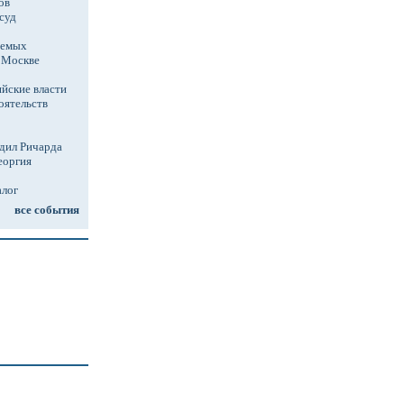
ов
суд
аемых
в Москве
йские власти
оятельств
дил Ричарда
еоргия
алог
все события