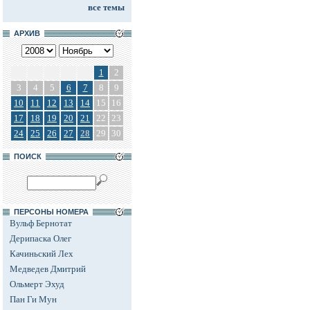
все темы
АРХИВ
1
2
3
4
5
6
7
8
9
10
11
12
13
14
15
16
17
18
19
20
21
22
23
24
25
26
27
28
29
30
ПОИСК
ПЕРСОНЫ НОМЕРА
Вульф Бернотат
Дерипаска Олег
Качиньский Лех
Медведев Дмитрий
Ольмерт Эхуд
Пан Ги Мун