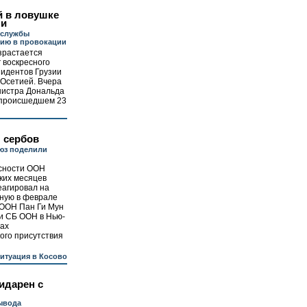
й в ловушке
ли
цслужбы
зию в провокации
зрастается
г воскресного
зидентов Грузии
 Осетией. Вчера
нистра Дональда
о происшедшем 23
 сербов
юз поделили
сности ООН
ких месяцев
еагировал на
ную в феврале
 ООН Пан Ги Мун
и СБ ООН в Нью-
пах
ого присутствия
итуация в Косово
идарен с
ывода