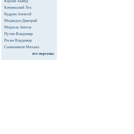
Карзай Хамид
Качиньский Лех
Кудрин Алексей
Медведев Дмитрий
Меркель Ангела
Путин Владимир
Ресин Владимир
Саакашвили Михаил
все персоны