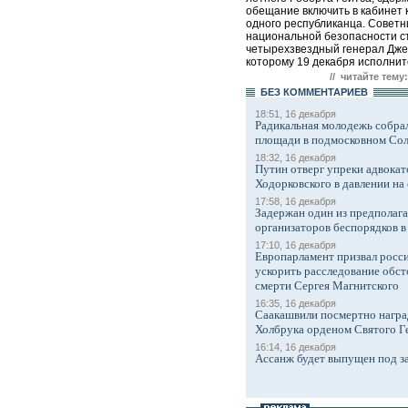
обещание включить в кабинет 
одного республиканца. Советн
национальной безопасности с
четырехзвездный генерал Дже
которому 19 декабря исполнитс
// читайте тему:
БЕЗ КОМMЕНТАРИЕВ
18:51, 16 декабря
Радикальная молодежь собрал
площади в подмосковном Со
18:32, 16 декабря
Путин отверг упреки адвокат
Ходорковского в давлении на 
17:58, 16 декабря
Задержан один из предполаг
организаторов беспорядков 
17:10, 16 декабря
Европарламент призвал росси
ускорить расследование обст
смерти Сергея Магнитского
16:35, 16 декабря
Саакашвили посмертно награ
Холбрука орденом Святого Г
16:14, 16 декабря
Ассанж будет выпущен под з