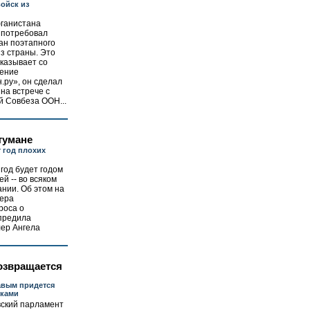
ойск из
ганистана
 потребовал
ан поэтапного
з страны. Это
указывает со
дение
.ру», он сделал
на встрече с
й Совбеза ООН...
тумане
 год плохих
год будет годом
й -- во всяком
ании. Об этом на
ера
роса о
упредила
ер Ангела
озвращается
авым придется
иками
вский парламент