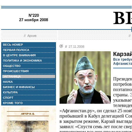
N°220
27 ноября 2008
//
Архив
/
ВЕСЬ НОМЕР
//
27.11.2008
ПЕРВАЯ ПОЛОСА
Карза
В ЦЕНТРЕ ВНИМАНИЯ
Все требу
ПОЛИТИКА И ЭКОНОМИКА
Афганист
ОБЩЕСТВО
ПРОИСШЕСТВИЯ
ЗАГРАНИЦА
Президен
НАУКА
потребов
БИЗНЕС И ФИНАНСЫ
поэтапно
КУЛЬТУРА
страны. 
СПОРТ
указывае
КРОМЕ ТОГО
телевиде
«Афганистан.ру», он сделал 25 нояб
прибывшей в Кабул делегацией Со
в закрытом режиме, Карзай выгляд
заявил: «Спустя семь лет после св
терроризмом все еще продолжается