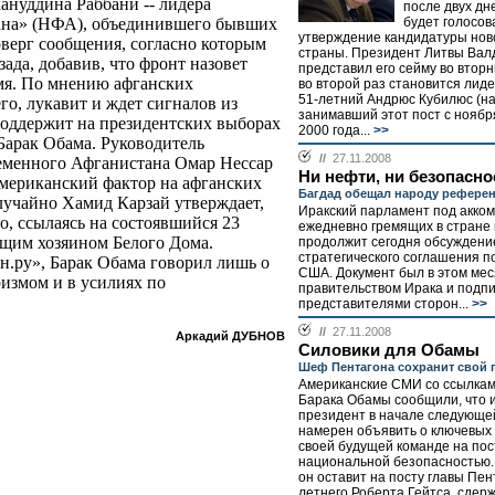
ануддина Раббани -- лидера
после двух дн
будет голосов
ана» (НФА), объединившего бывших
утверждение кандидатуры нов
оверг сообщения, согласно которым
страны. Президент Литвы Вал
да, добавив, что фронт назовет
представил его сейму во вторн
мя. По мнению афганских
во второй раз становится лид
51-летний Андрюс Кубилюс (на
его, лукавит и ждет сигналов из
занимавший этот пост с ноябр
поддержит на президентских выборах
2000 года...
>>
арак Обама. Руководитель
//
27.11.2008
ременного Афганистана Омар Нессар
Ни нефти, ни безопасно
американский фактор на афганских
Багдад обещал народу рефере
лучайно Хамид Карзай утверждает,
Иракский парламент под акко
о, ссылаясь на состоявшийся 23
ежедневно гремящих в стране
ущим хозяином Белого Дома.
продолжит сегодня обсуждени
стратегического соглашения п
н.ру», Барак Обама говорил лишь о
США. Документ был в этом ме
ризмом и в усилиях по
правительством Ирака и подп
представителями сторон...
>>
//
27.11.2008
Аркадий ДУБНОВ
Силовики для Обамы
Шеф Пентагона сохранит свой 
Американские СМИ со ссылкам
Барака Обамы сообщили, что 
президент в начале следующе
намерен объявить о ключевых
своей будущей команде на пос
национальной безопасностью.
он оставит на посту главы Пен
летнего Роберта Гейтса, сдер