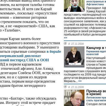
 безусловный вывод иностранного
иностранных в
овием, на котором талибы готовы
Афганистана
Президент Аф
вительством. И хотя сам Карзай
Хамид Карзай
иемлемым», поскольку «присутствие
представить «календарный пл
нения -- изменение риторики
вывода» коалиционных войск и
сенсационное заявление, как 
 стремлением показать, что он
ссылкой на афганское телеви
ом, а не «марионеткой» США, как
информагентство «Афганистан
о «Талибан».
25 ноября в своей резиденции 
прибывшей в Кабул делегацие
>>
ющая Карзая занять более
иностранного военного присутствия
//
27.11.2008
предстоящими выборами. У нынешнего
Канцлер в 
виться серьезные соперники
в борьбе
Германию ждет
новостей
 американский дипломат
Наступающий 
нешний постпред США в ООН
плохих новосте
ВД в первом карзаевском
случае в Герм
прошедших вч
и этнический афганец Али Ахмад
парламентских слушаниях воп
 делегации Совбеза ООН, встречался
госбюджете на 2009 год пред
заем, но и с одним из лидеров
депутатов федеральный канцл
истана, первым вице-президентом
Меркель...
>>
адшим братом легендарного
//
27.11.2008
Премьер в
в кризис
Литовским пр
тство «Бахтар», также обсуждалась
стать прагмат
ам. Интригу этой встрече придает
Сегодня лито