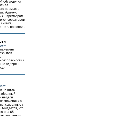
ей обсуждения
ать за
ого премьера
дас Адамкус
ик -- премьером
ер консерваторов
 снимке),
я 1999 по ноябрь
сти
ндум
мпанемент
 взрывов
е
о безопасности с
сяце одобрен
исан
пост
и на штаб
избранный
й недели
 назначениях в
ты, связанные с
 Ожидается, что
тагона 65-
жав тем самым