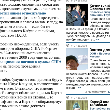
//
27.11.2008
ство должно определить сроки для
Качиньски
Саакашви
В противном случае мы оставляем за
Польские спе
противником относительно
обвинили Гру
ти
», -- заявил афганский президент.
В Варшаве ра
брошенный Карзаем вызов Западу, на
скандал вокру
обстрела пре
ится его власть, -- если бы не
и Польши на границе с Южной
фициального Кабула с талибами,
на стол польского премьер-ми
водством НАТО.
Туска лег подробный доклад 
ноября инциденте...
>>
собенно неожиданным, если учесть
//
27.11.2008
министром обороны США Робертом
Зонтик для
ть 32-тысячный американский
ООН и Евросо
Косово
в течение 2009 года еще на 20 тыс.
Совет Безопа
ращивания военного кулака США
после несколь
и на период проведения
молчания отр
ане.
провозглашен
независимость Косово. Генсек
вчера представил на заседани
тябрь будущего года, должны будут,
Йорке доклад о новых принци
мента Юнус Кануни, в соответствии с
международного миротворческ
в крае...
>>
е в мае. Очевидно, что именно
// читайте тему:
С
й следует объяснить призыв Карзая
остранных войск из страны. Это
//
27.11.2008
и афганцев, а Карзаю, собирающемуся
Карзай сол
талибами
резвычайно важно добиться
Все требуют в