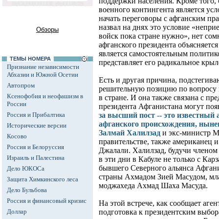
поддержки населения. Кроме того,
военного контингента является усл
начать переговоры с афганским пра
назвал на днях это условие «непр
Обзоры
войск пока стране нужно», нет сом
афганского президента объясняется
является самостоятельным политик
ТЕМЫ НОМЕРА
представляет его радикальное крыл
Признание независимости
Абхазии и Южной Осетии
Есть и другая причина, подстегива
Автопром
решительную позицию по вопросу 
Ксенофобия и неофашизм в
в стране. И она также связана с 
России
президента Афганистана могут поя
Россия и Прибалтика
за высший пост -- это известный
афганского происхождения, ны
Исторические версии
Залмай Халилзад
и экс-министр М
Косово
правительстве, также американец 
Россия и Белоруссия
Джалали. Халилзад, будучи членом
Израиль и Палестина
в эти дни в Кабуле не только с Кар
бывшего Северного альянса Афган
Дело ЮКОСа
страны Ахмадом Зией Масудом, мл
Защита Химкинского леса
моджахеда Ахмад Шаха Масуда.
Дело Бульбова
Россия и финансовый кризис
На этой встрече, как сообщает аген
Доллар
подготовка к президентским выбор