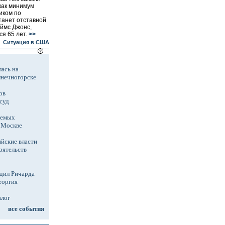
как минимум
иком по
танет отставной
ймс Джонс,
я 65 лет.
>>
Ситуация в США
ась на
лнечногорске
ов
суд
аемых
в Москве
йские власти
оятельств
дил Ричарда
еоргия
алог
все события