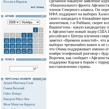
сделанное накануне заявление Бурх
Россия и Израиль
«Национального фронта Афганист
все темы
членов Северного альянса. Он опр
НФА поддержит на выборах Халилза
АРХИВ
своего кандидата в ближайшее вре
аналитиков, г-н Раббани, скорее вс
Вашингтона - какую кандидатуру 
1
2
в Афганистане новый лидер США Б
3
4
5
6
7
8
9
российского Центра изучения сов
заметил «Времени новостей», что 
10
11
12
13
14
15
16
выборах чрезвычайно важен и не с
17
18
19
20
21
22
23
что Обама поддерживает именно ег
24
25
26
27
28
29
30
ноября телефонный разговор с буд
Впрочем, как сообщает «Афганиста
ПОИСК
поддержке Карзая в борьбе с терро
восстановлению страны.
ПЕРСОНЫ НОМЕРА
Аушев Магомед-Сали
Гамов Виталий
Гейтс Роберт
Евкуров Юнус-Бек
Жозе Мануэль Баррозу