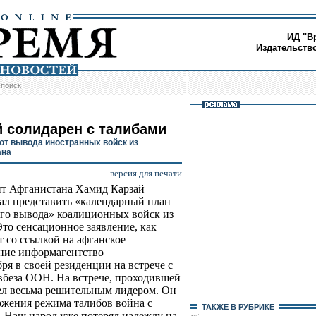
ИД "В
Издательств
/
поиск
й солидарен с талибами
ют вывода иностранных войск из
ана
версия для печати
т Афганистана Хамид Карзай
ал представить «календарный план
го вывода» коалиционных войск из
Это сенсационное заявление, как
т со ссылкой на афганское
ние информагентство
ря в своей резиденции на встрече с
вбеза ООН. На встрече, проходившей
ел весьма решительным лидером. Он
ержения режима талибов война с
ТАКЖЕ В РУБРИКЕ
. Наш народ уже потерял надежду на