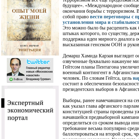
будущее». «Международное сообще
окончания борьбы с терроризмом. 
собой право
вести переговоры с 
установления мира и стабильнос
Это можно было бы расценить как 
штыках которого, по существу, держ
поддержка идеи мирного диалога о
высказанная генсеком ООН и руко
Демарш Хамида Карзая выглядит о
озвученные буквально накануне 
Гейтсом планы Пентагона увеличи
военный контингент в Афганистане 
человек. По словам Гейтса, цель
на
состоит в обеспечении безопасност
президентских выборов в Афганист
Выборы, ранее намечавшиеся на сен
как указал глава афганского парла
конституцией страны проведены уж
начавшейся предвыборной кампание
определиться со сроком вывода ин
требование весьма популярно сред
баллотироваться на второй срок, ч