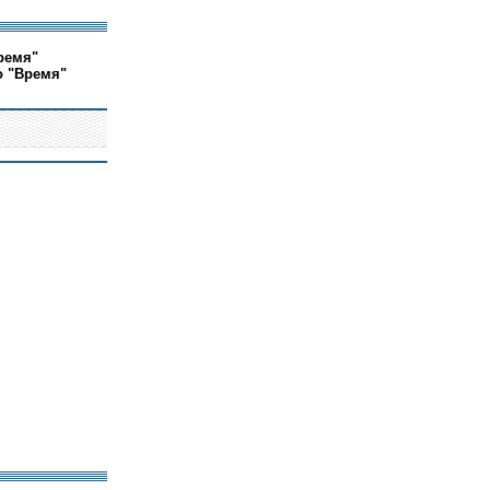
ремя"
о "Время"