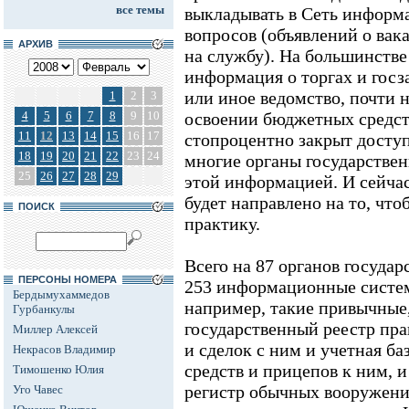
все темы
выкладывать в Сеть инфор
вопросов (объявлений о вак
АРХИВ
на службу). На большинстве
информация о торгах и госза
или иное ведомство, почти 
1
2
3
4
5
6
7
8
9
10
освоении бюджетных средст
11
12
13
14
15
16
17
стопроцентно закрыт доступ
18
19
20
21
22
23
24
многие органы государствен
25
26
27
28
29
этой информацией. И сейч
будет направлено на то, чт
ПОИСК
практику.
Всего на 87 органов госуда
ПЕРСОНЫ НОМЕРА
253 информационные систем
Бердымухаммедов
например, такие привычные
Гурбанкулы
государственный реестр пр
Миллер Алексей
и сделок с ним и учетная б
Некрасов Владимир
средств и прицепов к ним, и
Тимошенко Юлия
регистр обычных вооружен
Уго Чавес