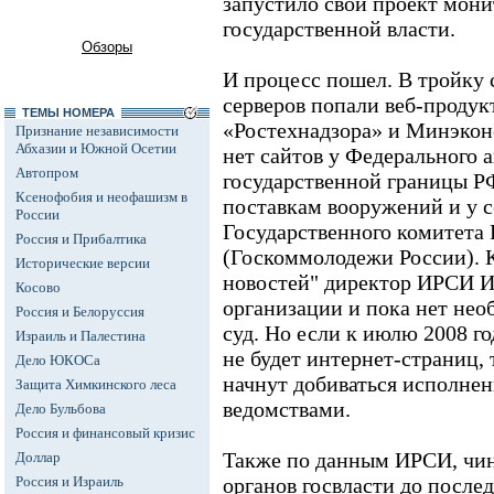
запустило свой проект мони
государственной власти.
Обзоры
И процесс пошел. В тройку
серверов попали веб-проду
ТЕМЫ НОМЕРА
«Ростехнадзора» и Минэкон
Признание независимости
Абхазии и Южной Осетии
нет сайтов у Федерального а
Автопром
государственной границы РФ
Ксенофобия и неофашизм в
поставкам вооружений и у с
России
Государственного комитета
Россия и Прибалтика
(Госкоммолодежи России). 
Исторические версии
новостей" директор ИРСИ И
Косово
организации и пока нет нео
Россия и Белоруссия
суд. Но если к июлю 2008 г
Израиль и Палестина
не будет интернет-страниц,
Дело ЮКОСа
начнут добиваться исполнен
Защита Химкинского леса
ведомствами.
Дело Бульбова
Россия и финансовый кризис
Также по данным ИРСИ, чин
Доллар
Россия и Израиль
органов госвласти до после