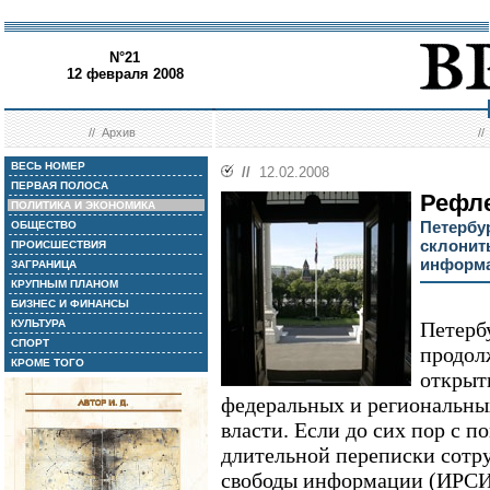
N°21
12 февраля 2008
//
Архив
/
ВЕСЬ НОМЕР
//
12.02.2008
ПЕРВАЯ ПОЛОСА
Рефл
ПОЛИТИКА И ЭКОНОМИКА
Петербу
ОБЩЕСТВО
склонит
ПРОИСШЕСТВИЯ
информа
ЗАГРАНИЦА
КРУПНЫМ ПЛАНОМ
БИЗНЕС И ФИНАНСЫ
КУЛЬТУРА
Петерб
СПОРТ
продол
КРОМЕ ТОГО
открыт
федеральных и региональны
власти. Если до сих пор с 
длительной переписки сотр
свободы информации (ИРСИ)