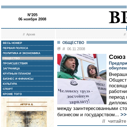
N°205
06 ноября 2008
//
Архив
/
ОБЩЕСТВО
ВЕСЬ НОМЕР
ПЕРВАЯ ПОЛОСА
//
06.11.2008
ПОЛИТИКА И ЭКОНОМИКА
Союз 
ОБЩЕСТВО
Предпри
ПРОИСШЕСТВИЯ
обнулени
ЗАГРАНИЦА
Вчерашн
КРУПНЫМ ПЛАНОМ
БИЗНЕС И ФИНАНСЫ
Обществ
КУЛЬТУРА
посвящ
СПОРТ
работни
КРОМЕ ТОГО
период 
диплома
между заинтересованными ст
>>
бизнесом и государством...
// читайте