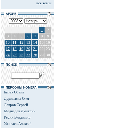
все темы
АРХИВ
1
2
3
4
5
6
7
8
9
10
11
12
13
14
15
16
17
18
19
20
21
22
23
24
25
26
27
28
29
30
ПОИСК
ПЕРСОНЫ НОМЕРА
Барак Обама
Дерипаска Олег
Лавров Сергей
Медведев Дмитрий
Ресин Владимир
Улюкаев Алексей