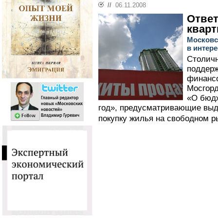
//
06.11.2008
Отве
квар
Московс
в интер
Столичн
поддерж
финансо
Мосгорд
«О бюдж
год», предусматривающие выде
покупку жилья на свободном р