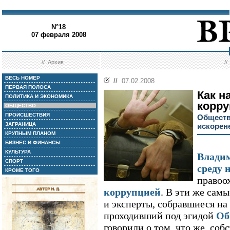
N°18
07 февраля 2008
//
Архив
/
ВЕСЬ НОМЕР
//
07.02.2008
ПЕРВАЯ ПОЛОСА
Как н
ПОЛИТИКА И ЭКОНОМИКА
корр
ОБЩЕСТВО
ПРОИСШЕСТВИЯ
Обществ
ЗАГРАНИЦА
искорен
КРУПНЫМ ПЛАНОМ
БИЗНЕС И ФИНАНСЫ
КУЛЬТУРА
Владим
СПОРТ
среду 
КРОМЕ ТОГО
правоо
коррупцией
. В эти же сам
и эксперты, собравшиеся на
проходивший под эгидой
Об
говорили о том, что же, соб