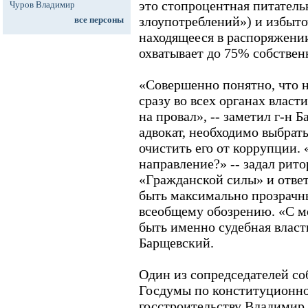
это стопроцентная питатель
Чуров Владимир
злоупотреблений») и избыт
все персоны
находящееся в распоряжении
охватывает до 75% собствен
«Совершенно понятно, что н
сразу во всех органах власт
на провал», -- заметил г-н 
адвокат, необходимо выбрать
очистить его от коррупции. 
направление?» -- задал рит
«Гражданской силы» и ответ
быть максимально прозрач
всеобщему обозрению. «С мо
быть именно судебная власть
Барщевский.
Один из сопредседателей соб
Госдумы по конституционно
госстроительству Владимир