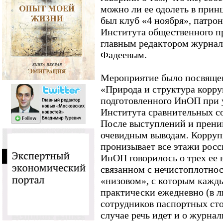
можно ли ее одолеть в прин
был клуб «4 ноября», патр
Института общественного п
главным редактором журнал
Фадеевым.
Мероприятие было посвящен
«Природа и структура корру
подготовленного ИнОП при 
Института сравнительных с
После выступлений и прени
очевидным выводам. Корруп
пронизывает все этажи росс
ИнОП говорилось о трех ее 
связанном с нечистоплотно
«низовом», с которым кажды
практически ежедневно (в 
сотрудников паспортных сто
случае речь идет и о журна