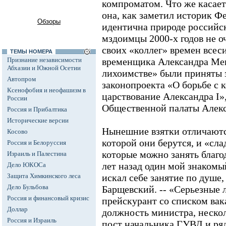
компроматом. Что же касает
она, как заметил историк Фе
Обзоры
идентична природе российск
мздоимцы 2000-х годов не о
своих «коллег» времен всес
ТЕМЫ НОМЕРА
Признание независимости
временщика Александра Ме
Абхазии и Южной Осетии
лихоимстве» были приняты 
Автопром
законопроекта «О борьбе с к
Ксенофобия и неофашизм в
царствование Александра I»,
России
Общественной палаты Алек
Россия и Прибалтика
Исторические версии
Нынешние взятки отличаютс
Косово
которой они берутся, и «сл
Россия и Белоруссия
которые можно занять благо
Израиль и Палестина
лет назад один мой знакомый
Дело ЮКОСа
Защита Химкинского леса
искал себе занятие по душе,
Дело Бульбова
Барщевский. -- «Серьезные 
Россия и финансовый кризис
прейскурант со списком вак
Доллар
должность министра, неско
Россия и Израиль
пост начальника ГУВД и ря