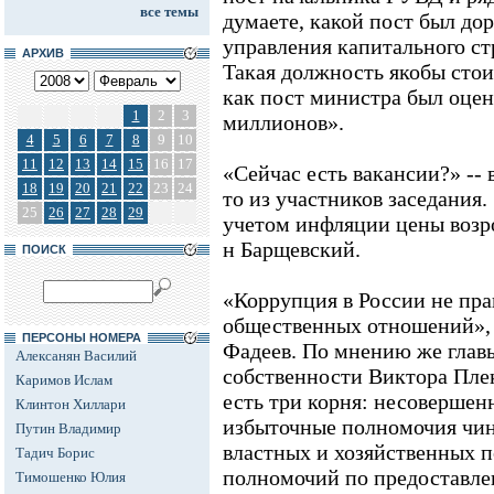
все темы
думаете, какой пост был до
управления капитального ст
АРХИВ
Такая должность якобы стоил
как пост министра был оцене
1
2
3
миллионов».
4
5
6
7
8
9
10
11
12
13
14
15
16
17
«Сейчас есть вакансии?» -- 
18
19
20
21
22
23
24
то из участников заседания.
25
26
27
28
29
учетом инфляции цены возрос
н Барщевский.
ПОИСК
«Коррупция в России не пра
общественных отношений», 
ПЕРСОНЫ НОМЕРА
Фадеев. По мнению же глав
Алексанян Василий
собственности Виктора Плек
Каримов Ислам
есть три корня: несовершенн
Клинтон Хиллари
избыточные полномочия чин
Путин Владимир
властных и хозяйственных п
Тадич Борис
полномочий по предоставле
Тимошенко Юлия