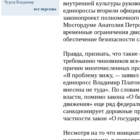
Чуров Владимир
внутренней культуры руково
все персоны
единороссы вторили официа
законопроект полномочного 
Мосгордуме Анатолия Петров
временные ограничения движ
обеспечение безопасности с
Правда, признать, что таки
требованию чиновников все-
причин многочисленных про
«Я проблему вижу, -- заяви
единоросс Владимир Платоно
внесена не туда». По слова
власти, помимо закона «О б
движения» еще ряд федерал
санкционирует дорожные пр
частности закон «О государ
Несмотря на то что инициа
и коммунистами, в очередно