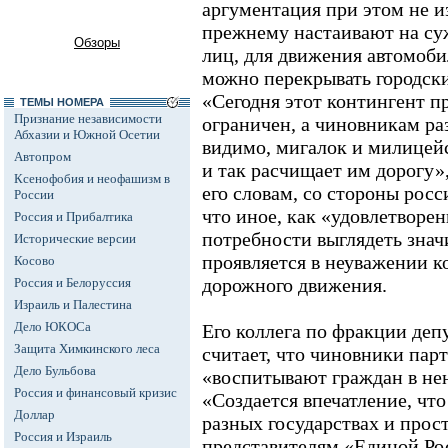
аргументация при этом не и
прежнему настаивают на су
Обзоры
лиц, для движения автомоб
можно перекрывать городски
«Сегодня этот контингент 
ТЕМЫ НОМЕРА
Признание независимости
ограничен, а чиновникам ра
Абхазии и Южной Осетии
видимо, мигалок и милицейс
Автопром
и так расчищает им дорогу»,
Ксенофобия и неофашизм в
его словам, со стороны рос
России
что иное, как «удовлетворе
Россия и Прибалтика
потребности выглядеть зна
Исторические версии
проявляется в неуважении к
Косово
дорожного движения.
Россия и Белоруссия
Израиль и Палестина
Дело ЮКОСа
Его коллега по фракции деп
Защита Химкинского леса
считает, что чиновники парт
Дело Бульбова
«воспитывают граждан в нен
Россия и финансовый кризис
«Создается впечатление, чт
Доллар
разных государствах и прост
Россия и Израиль
представителям «Единой Рос