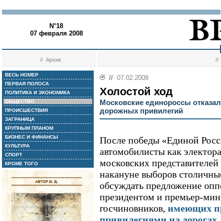
N°18
07 февраля 2008
//
Архив
/
ВЕСЬ НОМЕР
//
07.02.2008
ПЕРВАЯ ПОЛОСА
Холостой ход
ПОЛИТИКА И ЭКОНОМИКА
Московские единороссы отказа
ОБЩЕСТВО
дорожных привилегий
ПРОИСШЕСТВИЯ
ЗАГРАНИЦА
КРУПНЫМ ПЛАНОМ
БИЗНЕС И ФИНАНСЫ
После победы «Единой Росс
КУЛЬТУРА
автомобилисты как электора
СПОРТ
московских представителей 
КРОМЕ ТОГО
накануне выборов столичны
обсуждать предложение опп
президентом и премьер-мин
госчиновников,
имеющих пр
привилегиями на дорогах