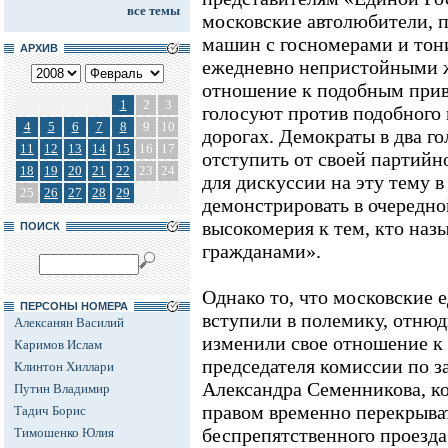
все темы
московские автолюбители, 
машин с госномерами и тон
АРХИВ
ежедневно непристойными 
отношение к подобным прив
1
2
3
голосуют против подобного 
4
5
6
7
8
9
10
дорогах. Демократы в два г
11
12
13
14
15
16
17
отступить от своей партийн
18
19
20
21
22
23
24
для дискуссии на эту тему в
25
26
27
28
29
демонстрировать в очередно
высокомерия к тем, кто наз
ПОИСК
гражданами».
Однако то, что московские 
ПЕРСОНЫ НОМЕРА
вступили в полемику, отнюдь
Алексанян Василий
изменили свое отношение к 
Каримов Ислам
председателя комиссии по 
Клинтон Хиллари
Александра Семенникова, ко
Путин Владимир
правом временно перекрыва
Тадич Борис
беспрепятственного проезда 
Тимошенко Юлия