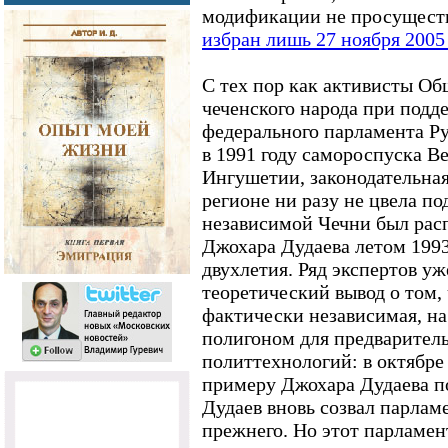
модификации не просуществ
избран лишь 27 ноября 2005
С тех пор как активисты О
чеченского народа при подд
федерального парламента Ру
в 1991 году самороспуска В
Ингушетии, законодательная
регионе ни разу не цвела по
независимой Чечни был рас
Джохара Дудаева летом 1993 
двухлетия. Ряд экспертов уж
теоретический вывод о том, 
фактически независимая, на
полигоном для предварител
политтехнологий: в октябре
примеру Джохара Дудаева п
Дудаев вновь созвал парлам
прежнего. Но этот парламен