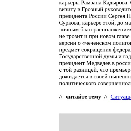
карьеры Рамзана Кадырова.
визиту в Грозный руководи
президента России Сергея 
Суркова, карьере этой, до м
личным благорасположением
не грозит и при новом главе
версии о «чеченском полиго
предмет сокращения федера
Государственной думы и гад
президент Медведев в росси
с той разницей, что премье
дожидается в своей нынешне
политического совершеннол
//
читайте тему
//
Ситуаци