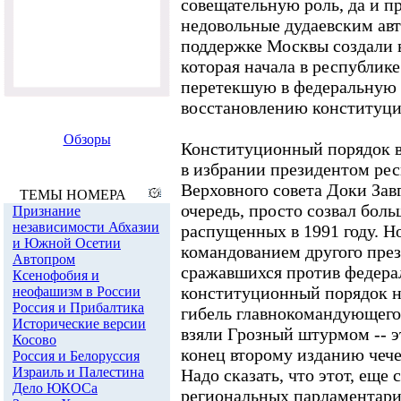
совещательную роль, да и п
недовольные дудаевским ав
поддержке Москвы создали
которая начала в республик
перетекшую в федеральную
восстановлению конституци
Обзоры
Конституционный порядок вы
в избрании президентом ре
Верховного совета Доки Завг
ТЕМЫ НОМЕРА
очередь, просто созвал бол
Признание
независимости Абхазии
распущенных в 1991 году. Н
и Южной Осетии
командованием другого през
Автопром
сражавшихся против федера
Ксенофобия и
конституционный порядок н
неофашизм в России
Россия и Прибалтика
гибель главнокомандующего, 
Исторические версии
взяли Грозный штурмом -- 
Косово
конец второму изданию чече
Россия и Белоруссия
Израиль и Палестина
Надо сказать, что этот, еще 
Дело ЮКОСа
региональных парламентарие