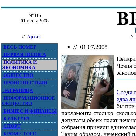
N°115
01 июля 2008
//
Архив
//
//
01.07.2008
ВЕСЬ НОМЕР
ПЕРВАЯ ПОЛОСА
Непарл
ПОЛИТИКА И
Чечня о
ЭКОНОМИКА
законо
ОБЩЕСТВО
ПРОИСШЕСТВИЯ
ЗАГРАНИЦА
Среди 
ИНФОРМАЦИОННОЕ
едва ли
ОБЩЕСТВО
бы при
БИЗНЕС И ФИНАНСЫ
парламента столько, сколь
КУЛЬТУРА
депутаты обеих палат чечен
СПОРТ
собрания приняли единоглас
Таким образом, чеченский 
КРОМЕ ТОГО