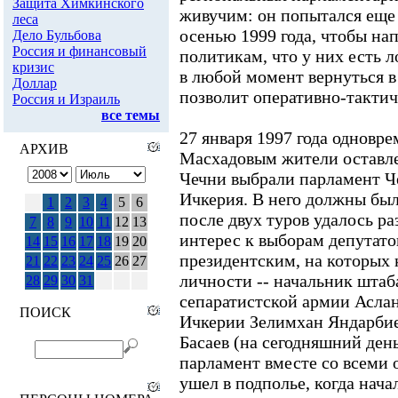
Защита Химкинского
живучим: он попытался еще 
леса
осенью 1999 года, чтобы н
Дело Бульбова
Россия и финансовый
политикам, что у них есть 
кризис
в любой момент вернуться в 
Доллар
позволит оперативно-тактич
Россия и Израиль
все темы
27 января 1997 года одновр
АРХИВ
Масхадовым жители оставл
Чечни выбрали парламент Ч
Ичкерия. В него должны был
1
2
3
4
5
6
после двух туров удалось ра
7
8
9
10
11
12
13
интерес к выборам депутато
14
15
16
17
18
19
20
президентским, на которых
21
22
23
24
25
26
27
личности -- начальник шта
28
29
30
31
сепаратистской армии Аслан
ПОИСК
Ичкерии Зелимхан Яндарби
Басаев (на сегодняшний ден
парламент вместе со всеми
ушел в подполье, когда нача