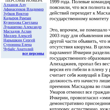
ПЕРСОНЫ НОМЕРА
1999 года. Полевые команд
Алханов Алу
пояснили, что вся полнота 
Афанасенков Владимир
действий переходит к Масха
Зубков Виктор
государственному комитету
Кадыров Рамзан
Кузнецова Светлана
Лукашенко Александр
Это, впрочем, не помешало ч
Масхадов Аслан
2003 году для объявления и
Миллер Алексей
Нарышкин Сергей
другой части объявить, что
Супонина Елена
отсутствия кворума. В целом
Чубайс Анатолий
парламент Ичкерии разделил
все персоны
государственного образован
Алихаджиев, пропал без вес
версия его гибели в плену у
считает себя живущий в Евр
должность его начисто лише
преемник Масхадова во глав
Умаров отменил все гражда
Ичкерии, провозгласил «эми
демонстративно присоедини
которому, естественно, чуж