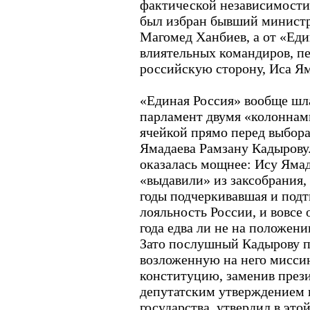
фактической независимости
был избран бывший министр
Магомед Ханбиев, а от «Еди
влиятельных командиров, п
российскую сторону, Иса Ям
«Единая Россия» вообще шл
парламент двумя «колоннам
ячейкой прямо перед выбора
Ямадаева Рамзану Кадырову
оказалась мощнее: Ису Ямада
«выдавили» из заксобрания, 
годы подчеркивавшая и под
лояльность России, и вовсе 
года едва ли не на положен
Зато послушный Кадырову 
возложенную на него мисси
конституцию, заменив през
депутатским утверждением 
государства, утвердил в эт