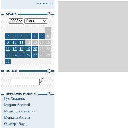
все темы
АРХИВ
1
2
3
4
5
6
7
8
9
10
11
12
13
14
15
16
17
18
19
20
21
22
23
24
25
26
27
28
29
30
ПОИСК
ПЕРСОНЫ НОМЕРА
Гус Хиддинк
Кудрин Алексей
Медведев Дмитрий
Меркель Ангела
Ольмерт Эхуд