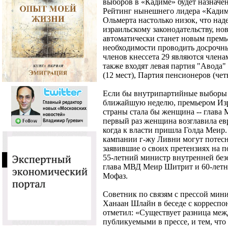
выборов в «Кадиме» будет назначен 
Рейтинг нынешнего лидера «Кадим
Ольмерта настолько низок, что над
израильскому законодательству, н
автоматически станет новым премье
необходимости проводить досрочн
членов кнессета 29 являются чле
также входят левая партия "Авода"
(12 мест), Партия пенсионеров (чет
Если бы внутрипартийные выборы 
ближайшую неделю, премьером Изра
страны стала бы женщина -- глава
первый раз женщина возглавила евр
когда к власти пришла Голда Меир
кампании г-жу Ливни могут потесн
заявившие о своих претензиях на п
55-летний министр внутренней без
глава МВД Меир Шитрит и 60-летн
Мофаз.
Советник по связям с прессой мин
Ханаан Шлайн в беседе с корресп
отметил: «Существует разница меж
публикуемыми в прессе, и тем, что