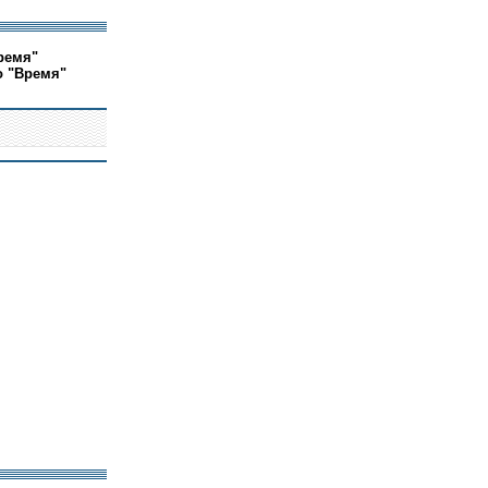
ремя"
о "Время"