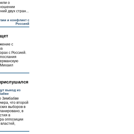
рили о
тношении
ий двух стран...
узии и конфликт с
Россией
ищет
жение с
на
орах с Россией.
 послания
 германскую
 Михаил
 прислушался
ут выход из
бабве
о Зимбабве
чера, что второй
ских выборов в
планировано, в
стия в
ра оппозиции
 властей,