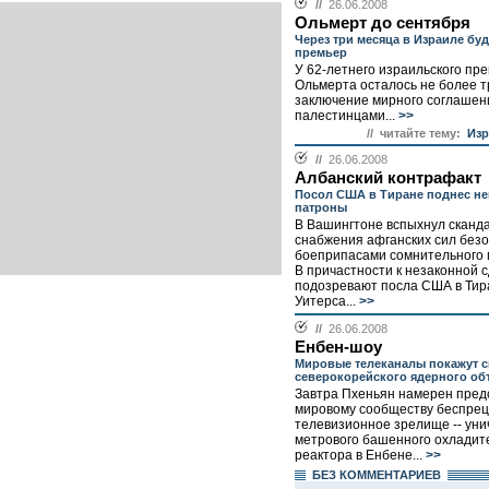
//
26.06.2008
Ольмерт до сентября
Через три месяца в Израиле бу
премьер
У 62-летнего израильского пр
Ольмерта осталось не более т
заключение мирного соглашен
палестинцами...
>>
// читайте тему:
Изр
//
26.06.2008
Албанский контрафакт
Посол США в Тиране поднес н
патроны
В Вашингтоне вспыхнул сканда
снабжения афганских сил без
боеприпасами сомнительного 
В причастности к незаконной 
подозревают посла США в Тир
Уитерса...
>>
//
26.06.2008
Енбен-шоу
Мировые телеканалы покажут с
северокорейского ядерного об
Завтра Пхеньян намерен пред
мировому сообществу беспре
телевизионное зрелище -- уни
метрового башенного охладит
реактора в Енбене...
>>
БЕЗ КОМMЕНТАРИЕВ