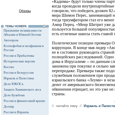
«Кадимы» будут только члены парти
когда проходили внутрипартийные
говорили, что победить должен 82
Обзоры
мира Шимон Перес, занимающий ны
тогда триумфатором стал его менее
Амир Перец. «Меир Шитрит уже да
ТЕМЫ НОМЕРА
пользуется большой популярностью
Признание независимости
есть отличные шансы стать главой 
Абхазии и Южной Осетии
Автопром
Политические позиции премьера О
Ксенофобия и неофашизм в
коррупции. В конце мая лидер «Ав
России
не в состоянии руководить страной
Россия и Прибалтика
полицейских расследований. Одно 
Исторические версии
дома в Иерусалиме -- по данным сл
занижена при покупке и сильно з
Косово
перепродаже. Премьера также подо
Россия и Белоруссия
служебным положением при продаж
Израиль и Палестина
израильского банка «Леуми» и не
Дело ЮКОСа
денег от американского бизнесмен
обвинения отрицает, но это уже не
Защита Химкинского леса
страны.
Дело Бульбова
Россия и финансовый кризис
//
читайте тему
//
Израиль и Палест
Доллар
Россия и Израиль