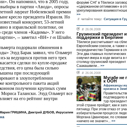
и». Он напомнил, что в 2005 году,
форуме СНГ в Тбилиси загово
 выборы в партии «Авода», опросы
«сдержанном оптимизме» в о
урегулирования взаимоотношен
-летний лауреат Нобелевской премии
>>
не кресло президента Израиля. Но
// читайте тему:
Ситуация в Гр
 известный конкурент, 53-летний
вно в израильской политике, он
//
26.06.2008
 среди членов «Кадимы». У него
Грузинский президент 
партии», -- заметил «ВН» г-н Шлайн.
поддержки в Берлине
Тбилиси рассчитывает на сбли
Европейским союзом, а также 
льмерта подорвали обвинения в
посредничество Германии в сп
оды» Эхуд Барак заявил, что Ольмерт
Эти два главных политических
 из-за ведущихся против него трех
озвучил вчера в ходе визита в
столицу грузинский президент
касается сделки по купле-продаже
Саакашвили...
>>
едствия, его цена была сильно
авышена при последующей
//
26.06.2008
Мугабе не
зревают в злоупотреблении
к ООН
е контрольного пакета акций
Африканцы ищ
законном получении крупных сумм
кризиса в Зим
а Мориса Талански. Эхуд Ольмерт все
Правительств
подтвердило в
 влияет на его рейтинг внутри
тур президент
этой стране пройдет, как и за
пятницу. При этом отказ от уча
Мария ГРИШИНА, Дмитрий ДУБОВ, Иерусалим
избирательном процессе лиде
ина
Моргана Цвангираи, по словам
«ничего не значит»...
>>