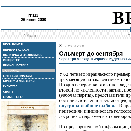
N°112
26 июня 2008
//
Архив
/
ВЕСЬ НОМЕР
//
26.06.2008
ПЕРВАЯ ПОЛОСА
Ольмерт до сентября
ПОЛИТИКА И ЭКОНОМИКА
Через три месяца в Израиле будет новы
ОБЩЕСТВО
ПРОИСШЕСТВИЯ
ЗАГРАНИЦА
У 62-летнего израильского премьер
КРУПНЫМ ПЛАНОМ
трех месяцев на заключение мирно
БИЗНЕС И ФИНАНСЫ
Поздно вечером во вторник в ходе 
КУЛЬТУРА
второй по численности партии, пре
СПОРТ
(Рабочая партия), представители 
КРОМЕ ТОГО
обязались в течение трех месяцев, 
внутрипартийные выборы
. В пр
пригрозили инициировать голосова
досрочных парламентских выборов
По предварительной информации, 