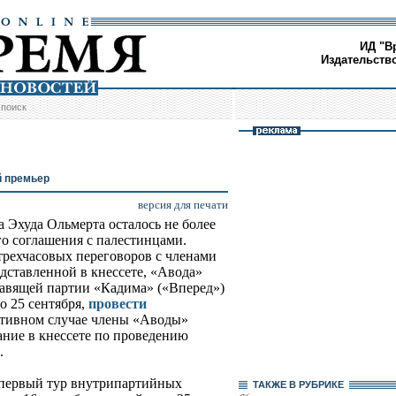
ИД "В
Издательств
/
поиск
й премьер
версия для печати
а Эхуда Ольмерта осталось не более
го соглашения с палестинцами.
трехчасовых переговоров с членами
дставленной в кнессете, «Авода»
правящей партии «Кадима» («Вперед»)
до 25 сентября,
провести
отивном случае члены «Аводы»
ние в кнессете по проведению
.
первый тур внутрипартийных
ТАКЖЕ В РУБРИКЕ