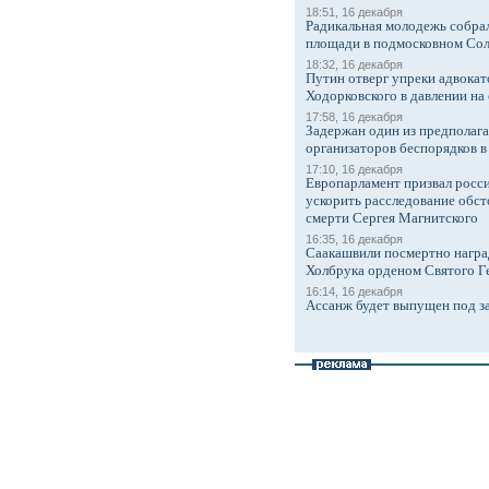
18:51, 16 декабря
Радикальная молодежь собрал
площади в подмосковном Со
18:32, 16 декабря
Путин отверг упреки адвокат
Ходорковского в давлении на 
17:58, 16 декабря
Задержан один из предполаг
организаторов беспорядков 
17:10, 16 декабря
Европарламент призвал росси
ускорить расследование обст
смерти Сергея Магнитского
16:35, 16 декабря
Саакашвили посмертно награ
Холбрука орденом Святого Г
16:14, 16 декабря
Ассанж будет выпущен под з