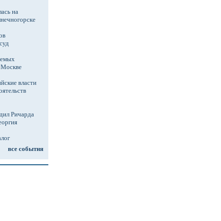
ась на
лнечногорске
ов
суд
аемых
в Москве
йские власти
оятельств
дил Ричарда
еоргия
алог
все события