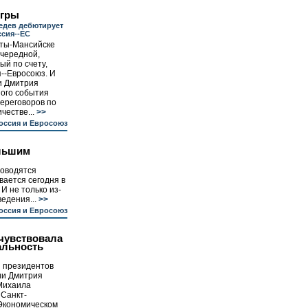
Югры
едев дебютирует
ссия--ЕС
нты-Мансийске
очередной,
ый по счету,
--Евросоюз. И
и Дмитрия
ного события
переговоров по
честве...
>>
оссия и Евросоюз
ольшим
роводятся
ывается сегодня в
И не только из-
едения...
>>
оссия и Евросоюз
чувствовала
альность
и президентов
ии Дмитрия
Михаила
 Санкт-
 Экономическом