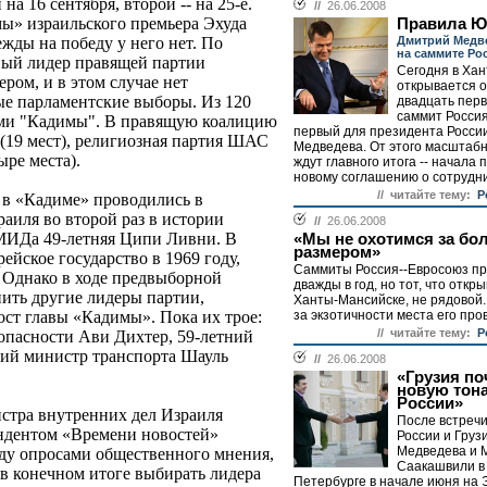
на 16 сентября, второй -- на 25-е.
//
26.06.2008
ы» израильского премьера Эхуда
Правила 
Дмитрий Медв
ежды на победу у него нет. По
на саммите Ро
овый лидер правящей партии
Сегодня в Ха
ром, и в этом случае нет
открывается 
ые парламентские выборы. Из 120
двадцать перв
саммит Россия
нами "Кадимы". В правящую коалицию
первый для президента Росси
 (19 мест), религиозная партия ШАС
Медведева. От этого масштаб
ыре места).
ждут главного итога -- начала 
новому соглашению о сотрудни
// читайте тему:
Р
в «Кадиме» проводились в
иля во второй раз в истории
//
26.06.2008
 МИДа 49-летняя Ципи Ливни. В
«Мы не охотимся за б
размером»
ейское государство в 1969 году,
Саммиты Россия--Евросоюз п
. Однако в ходе предвыборной
дважды в год, но тот, что откр
ить другие лидеры партии,
Ханты-Мансийске, не рядовой. 
за экзотичности места его пров
ост главы «Кадимы». Пока их трое:
// читайте тему:
Р
опасности Ави Дихтер, 59-летний
ий министр транспорта Шауль
//
26.06.2008
«Грузия по
новую тон
России»
истра внутренних дел Израиля
После встреч
ондентом «Времени новостей»
России и Груз
Медведева и 
ду опросами общественного мнения,
Саакашвили в
 в конечном итоге выбирать лидера
Петербурге в начале июня на