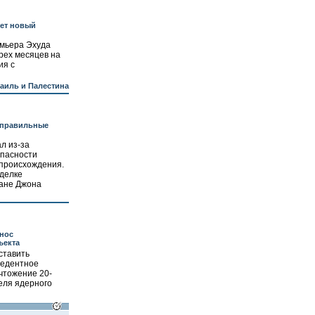
дет новый
емьера Эхуда
рех месяцев на
ия с
аиль и Палестина
еправильные
л из-за
опасности
происхождения.
сделке
ане Джона
нос
ъекта
ставить
цедентное
чтожение 20-
еля ядерного