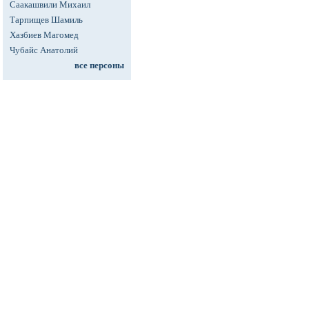
Саакашвили Михаил
Тарпищев Шамиль
Хазбиев Магомед
Чубайс Анатолий
все персоны