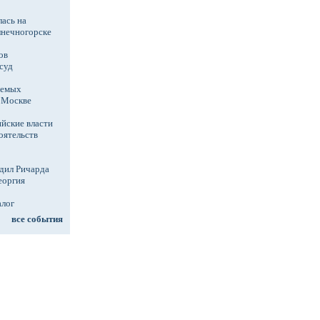
ась на
лнечногорске
ов
суд
аемых
в Москве
йские власти
оятельств
дил Ричарда
еоргия
алог
все события