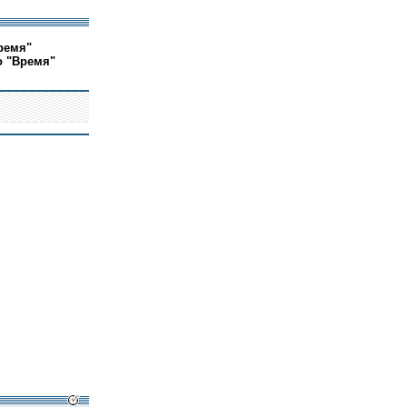
ремя"
о "Время"