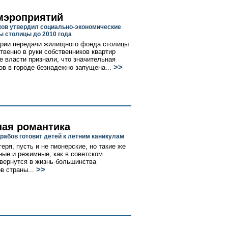
мэроприятий
ов утвердил социально-экономические
ы столицы до 2010 года
рии передачи жилищного фонда столицы
твенно в руки собственников квартир
е власти признали, что значительная
>>
ов в городе безнадежно запущена...
ная романтика
рабов готовит детей к летним каникулам
еря, пусть и не пионерские, но такие же
ые и режимные, как в советском
вернутся в жизнь большинства
>>
в страны...