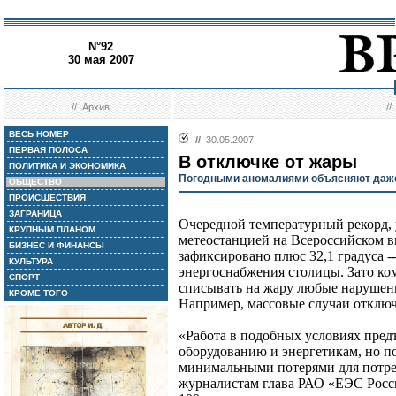
N°92
30 мая 2007
//
Архив
/
ВЕСЬ НОМЕР
//
30.05.2007
ПЕРВАЯ ПОЛОСА
В отключке от жары
ПОЛИТИКА И ЭКОНОМИКА
Погодными аномалиями объясняют даже
ОБЩЕСТВО
ПРОИСШЕСТВИЯ
ЗАГРАНИЦА
Очередной температурный рекорд, 
КРУПНЫМ ПЛАНОМ
метеостанцией на Всероссийском 
БИЗНЕС И ФИНАНСЫ
зафиксировано плюс 32,1 градуса --
КУЛЬТУРА
энергоснабжения столицы. Зато к
СПОРТ
списывать на жару любые нарушения
КРОМЕ ТОГО
Например, массовые случаи отключ
«Работа в подобных условиях пред
оборудованию и энергетикам, но п
минимальными потерями для потреб
журналистам глава РАО «ЕЭС Росси