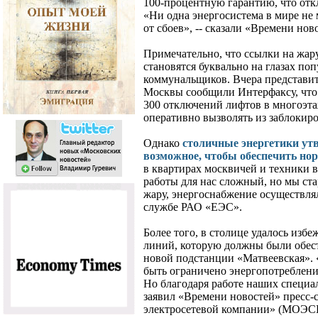
100-процентную гарантию, что откл
«Ни одна энергосистема в мире не
от сбоев», -- сказали «Времени но
Примечательно, что ссылки на жару
становятся буквально на глазах п
коммунальщиков. Вчера представит
Москвы сообщили Интерфаксу, что 
300 отключений лифтов в многоэта
оперативно вызволять из заблокир
Однако
столичные энергетики утв
возможное, чтобы обеспечить но
в квартирах москвичей и техники 
работы для нас сложный, но мы ста
жару, энергоснабжение осуществляло
службе РАО «ЕЭС».
Более того, в столице удалось избе
линий, которую должны были обесто
новой подстанции «Матвеевская». 
быть ограничено энергопотреблени
Но благодаря работе наших специал
заявил «Времени новостей» пресс-
электросетевой компании» (МОЭС