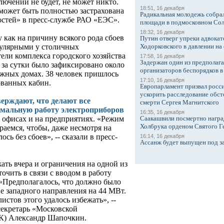
ючений не будет, не может никто.
18:51, 16 декабря
 может быть полностью застрахована
Радикальная молодежь собрал
востей» в пресс-службе РАО «ЕЭС».
площади в подмосковном Со
18:32, 16 декабря
 как на причину всякого рода сбоев
Путин отверг упреки адвокат
Ходорковского в давлении на 
опулярными у столичных
ели комплекса городского хозяйства
17:58, 16 декабря
Задержан один из предполаг
за сутки было зафиксировано около
организаторов беспорядков 
жных домах. 38 человек пришлось
17:10, 16 декабря
ованных кабин.
Европарламент призвал росси
ускорить расследование обст
ерждают, что делают все
смерти Сергея Магнитского
рмальную работу электроприборов
16:35, 16 декабря
Саакашвили посмертно награ
в офисах и на предприятиях. «Режим
Холбрука орденом Святого Г
раемся, чтобы, даже несмотря на
сь без сбоев», -- сказали в пресс-
16:14, 16 декабря
Ассанж будет выпущен под з
жать вчера и ограничения на одной из
чить в связи с вводом в работу
«Предполагалось, что должно было
е западного направления на 44 МВт.
истов этого удалось избежать», --
секретарь «Московской
К) Александр Шапочкин.