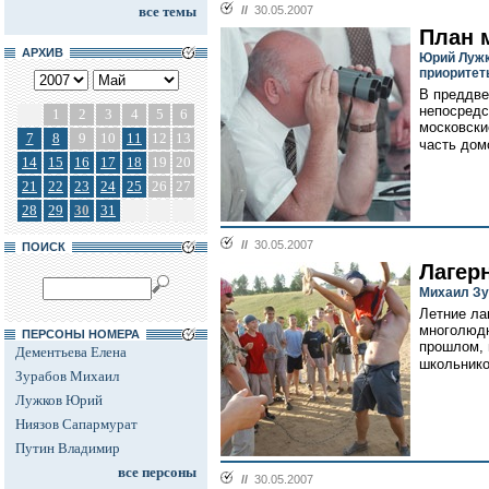
все темы
//
30.05.2007
План 
АРХИВ
Юрий Лужк
приоритет
В преддве
непосредс
1
2
3
4
5
6
московски
7
8
9
10
11
12
13
часть дом
14
15
16
17
18
19
20
21
22
23
24
25
26
27
28
29
30
31
//
30.05.2007
ПОИСК
Лагер
Михаил Зу
Летние лаг
многолюдн
ПЕРСОНЫ НОМЕРА
прошлом, 
Дементьева Елена
школьнико
Зурабов Михаил
Лужков Юрий
Ниязов Сапармурат
Путин Владимир
все персоны
//
30.05.2007