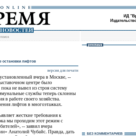
ИД "В
Издательств
/
поиск
 остановки лифтов
версия для печати
установленный вчера в Москве, --
выставочном центре было
 пока не вывел из строя систему
оммунальные службы теперь склонны
 в работе своего хозяйства.
ения лифтов в многоэтажках.
ъявляет жесткие требования к
ока мы проходим этот режим с
ителей», -- заявил вчера
и» Анатолий Чубайс. Правда, дать
БЕЗ КОМMЕНТАРИЕВ