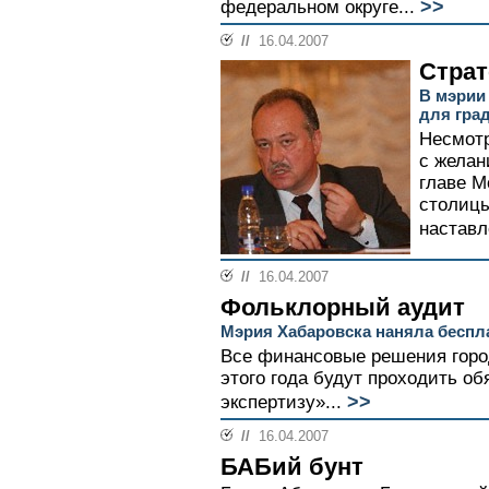
>>
федеральном округе...
//
16.04.2007
Страт
В мэрии
для гра
Несмотр
с желан
главе М
столицы
наставл
//
16.04.2007
Фольклорный аудит
Мэрия Хабаровска наняла беспл
Все финансовые решения горо
этого года будут проходить о
>>
экспертизу»...
//
16.04.2007
БАБий бунт