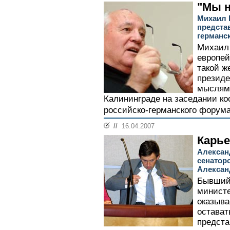
"Мы н
Михаил 
предста
германс
Михаил
европей
такой ж
презид
мыслями
Калининграде на заседании ко
российско-германского форума
//
16.04.2007
Карье
Алексан
сенатор
Алексан
Бывший 
министе
оказыва
остават
предста