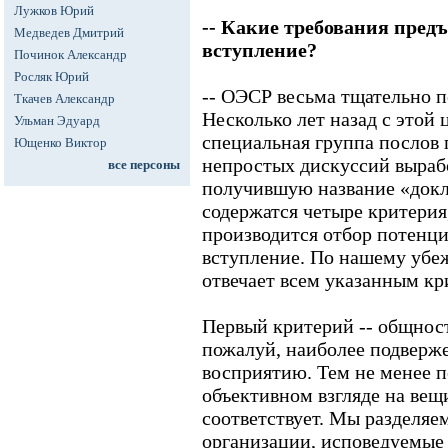
Лужков Юрий
-- Какие требования пред
Медведев Дмитрий
вступление?
Починок Александр
Росляк Юрий
-- ОЭСР весьма тщательно п
Ткачев Александр
Несколько лет назад с этой 
Ульман Эдуард
специальная группа послов 
Ющенко Виктор
непростых дискуссий выраб
все персоны
получившую название «докл
содержатся четыре критерия
производится отбор потенц
вступление. По нашему убе
отвечает всем указанным кр
Первый критерий -- общность
пожалуй, наиболее подверж
восприятию. Тем не менее п
объективном взгляде на вещ
соответствует. Мы разделяе
организации, исповедуемые 