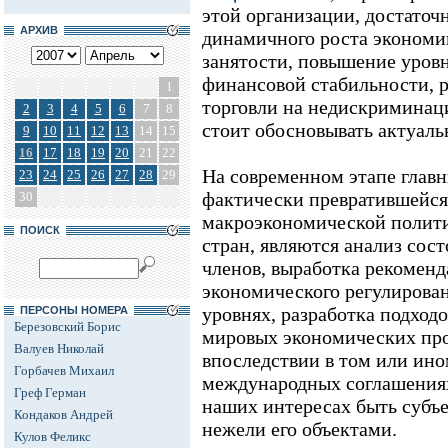
этой организации, достаточ
АРХИВ
динамичного роста экономик
занятости, повышение уров
финансовой стабильности,
1
торговли на недискриминаци
2
3
4
5
6
7
8
стоит обосновывать актуальн
9
10
11
12
13
14
15
16
17
18
19
20
21
22
На современном этапе глав
23
24
25
26
27
28
29
фактически превратившейся
30
макроэкономической полит
ПОИСК
стран, являются анализ сос
членов, выработка рекомен
экономического регулирован
уровнях, разработка подхо
ПЕРСОНЫ НОМЕРА
Березовский Борис
мировых экономических про
Валуев Николай
впоследствии в том или ин
Горбачев Михаил
международных соглашениях 
Греф Герман
наших интересах быть субъе
Кондаков Андрей
нежели его объектами.
Кулов Феликс