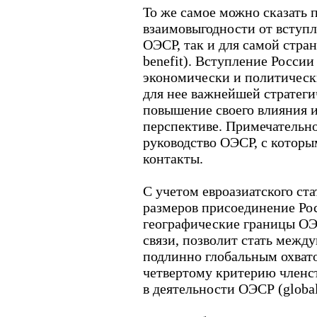
То же самое можно сказать 
взаимовыгодности от вступл
ОЭСР, так и для самой стра
benefit). Вступление Росси
экономически и политически
для нее важнейшей стратеги
повышение своего влияния и
перспективе. Примечательно
руководство ОЭСР, с котор
контакты.
С учетом евроазиатского ста
размеров присоединение Ро
географические границы ОЭ
связи, позволит стать межд
подлинно глобальным охвато
четвертому критерию членст
в деятельности ОЭСР (global 