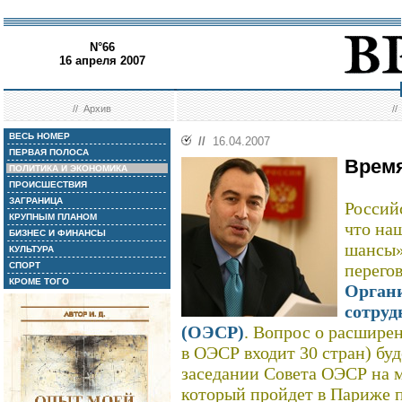
N°66
16 апреля 2007
//
Архив
/
ВЕСЬ НОМЕР
//
16.04.2007
ПЕРВАЯ ПОЛОСА
Время
ПОЛИТИКА И ЭКОНОМИКА
ПРОИСШЕСТВИЯ
ЗАГРАНИЦА
Россий
КРУПНЫМ ПЛАНОМ
что на
БИЗНЕС И ФИНАНСЫ
шансы»
КУЛЬТУРА
СПОРТ
перего
КРОМЕ ТОГО
Орган
сотруд
(ОЭСР)
. Вопрос о расширен
в ОЭСР входит 30 стран) буд
заседании Совета ОЭСР на 
который пройдет в Париже 