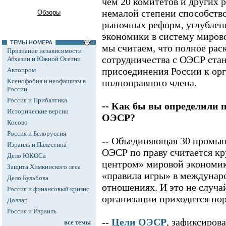
чем 20 комитетов и других 
немалой степени способств
Обзоры
рыночных реформ, углублен
экономики в систему мирово
ТЕМЫ НОМЕРА
мы считаем, что полное рас
Признание независимости
сотрудничества с ОЭСР ста
Абхазии и Южной Осетии
присоединения России к орг
Автопром
Ксенофобия и неофашизм в
полноправного члена.
России
Россия и Прибалтика
-- Как бы вы определили 
Исторические версии
ОЭСР?
Косово
Россия и Белоруссия
-- Объединяющая 30 промыш
Израиль и Палестина
ОЭСР по праву считается 
Дело ЮКОСа
центром» мировой эконом
Защита Химкинского леса
«правила игры» в междунар
Дело Бульбова
отношениях. И это не случай
Россия и финансовый кризис
организации приходится по
Доллар
Россия и Израиль
--
Цели ОЭСР
, зафиксиров
все темы