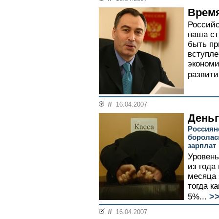
Время
Российс
наша ст
быть пр
вступле
экономи
развити
//
16.04.2007
День
Россиян
боролас
зарплат
Уровень
из года
месяца 
тогда ка
>
5%...
//
16.04.2007