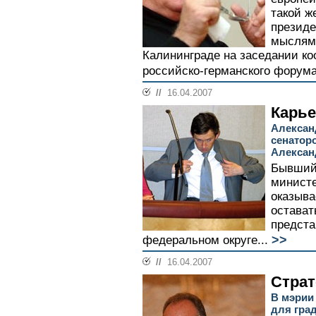
такой ж
презид
мыслями
Калининграде на заседании ко
российско-германского форума
//
16.04.2007
Карье
Алексан
сенатор
Алексан
Бывший 
министе
оказыва
остават
предста
>>
федеральном округе...
//
16.04.2007
Страт
В мэрии
для гра