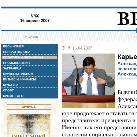
N°66
16 апреля 2007
//
Архив
/
ВЕСЬ НОМЕР
//
16.04.2007
ПЕРВАЯ ПОЛОСА
Карье
ПОЛИТИКА И ЭКОНОМИКА
Алексан
ПРОИСШЕСТВИЯ
сенатор
ЗАГРАНИЦА
Алексан
КРУПНЫМ ПЛАНОМ
БИЗНЕС И ФИНАНСЫ
КУЛЬТУРА
СПОРТ
Бывший
КРОМЕ ТОГО
федера
Алекса
юре продолжает оставаться
представителя президента 
Именно так его представили
стратегии социально-эконом