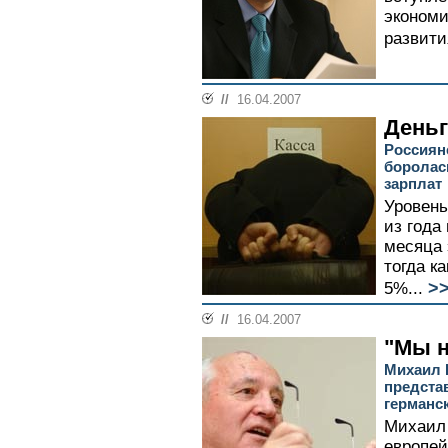
экономи
развити
//
16.04.2007
День
Россиян
боролас
зарплат
Уровень
из года
месяца 
тогда ка
>
5%...
//
16.04.2007
"Мы н
Михаил 
предста
германс
Михаил
европей