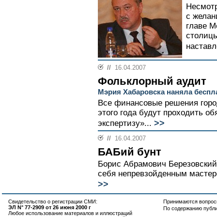
Несмотр
с желан
главе М
столицы
наставл
//
16.04.2007
Фольклорный аудит
Мэрия Хабаровска наняла беспл
Все финансовые решения горо
этого года будут проходить о
>>
экспертизу»...
//
16.04.2007
БАБий бунт
Борис Абрамович Березовский 
себя непревзойденным мастеро
>>
Свидетельство о регистрации СМИ:
Принимаются вопросы
ЭЛ N° 77-2909 от 26 июня 2000 г
По содержанию публ
Любое использование материалов и иллюстраций