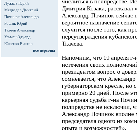
числиться в полпредстве. И
Лужков Юрий
Дмитрия Козака, рассказал 
Медведев Дмитрий
Александр Починок сейчас на
Починок Александр
вероятное назначение сенат
Росляк Юрий
случится после того, как пр
Ткачев Александр
переутверждения кубанского
Ульман Эдуард
Ткачева.
Ющенко Виктор
все персоны
Напомним, что 10 апреля г-н 
истечения своих полномочий
президентом вопрос о довер
сомневается, что Александр 
губернаторском кресле, но 
примерно 20 дней. После эт
карьерная судьба г-на Почи
полпредстве не исключил, ч
Александр Починок вполне 
председателя одного из комит
опыта и возможностей».