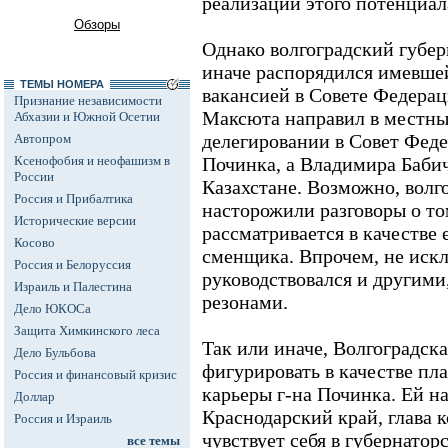
реализации этого потенциал
Обзоры
Однако волгоградский губе
иначе распорядился имевшей
ТЕМЫ НОМЕРА
вакансией в Совете Федера
Признание независимости
Максюта направил в местны
Абхазии и Южной Осетии
делегировании в Совет Феде
Автопром
Ксенофобия и неофашизм в
Починка, а Владимира Бабич
России
Казахстане. Возможно, волг
Россия и Прибалтика
насторожили разговоры о то
Исторические версии
рассматривается в качестве 
Косово
сменщика. Впрочем, не искл
Россия и Белоруссия
руководствовался и другим
Израиль и Палестина
резонами.
Дело ЮКОСа
Защита Химкинского леса
Так или иначе, Волгоградска
Дело Бульбова
фигурировать в качестве пл
Россия и финансовый кризис
карьеры г-на Починка. Ей н
Доллар
Краснодарский край, глава 
Россия и Израиль
чувствует себя в губернатор
все темы