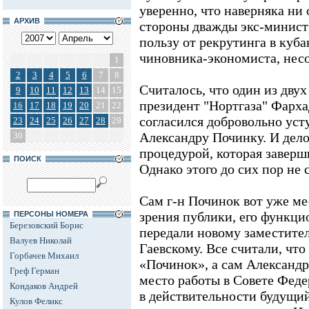
уверенно, что наверняка ни
АРХИВ
стороны дважды экс-министр
пользу от рекрутинга в куб
чиновника-экономиста, несо
1
2
3
4
5
6
7
8
Считалось, что один из двух
9
10
11
12
13
14
15
президент "Нортгаза" Фарха
16
17
18
19
20
21
22
согласился добровольно уст
23
24
25
26
27
28
29
Александру Починку. И дело
30
процедурой, которая заверши
ПОИСК
Однако этого до сих пор не 
Сам г-н Починок вот уже мес
зрения публики, его функци
ПЕРСОНЫ НОМЕРА
Березовский Борис
передали новому заместите
Валуев Николай
Гаевскому. Все считали, что
Горбачев Михаил
«Починок», а сам Александр
Греф Герман
место работы в Совете Феде
Кондаков Андрей
в действительности будущи
Кулов Феликс