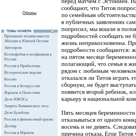
перед матчем с Эстонией. 
сообщают, что Титов попрос
Обзоры
по семейным обстоятельств
в публичных заявлениях сам
попросил, мы вошли в поло
ТЕМЫ НОМЕРА
подробностей сообщать не б
Признание независимости
Абхазии и Южной Осетии
жизнь неприкосновенна. При
Автопром
подробности сообщаются: же
Ксенофобия и неофашизм в
на пятом месяце беременнос
России
полагающий, что семья в жи
Россия и Прибалтика
рядом с любимым человеком.
Исторические версии
отказался ли Титов играть э
Косово
сборную, не будет выступать 
Россия и Белоруссия
появится второй ребенок, и
Израиль и Палестина
карьеру в национальной ком
Дело ЮКОСа
Защита Химкинского леса
Пять месяцев беременности 
Дело Бульбова
отказываться от одного конк
Россия и финансовый кризис
восемь и не девять. Следова
Доллар
Россия и Израиль
причина отказа, Егор Титов