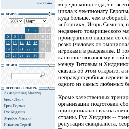
все темы
мере до конца года, т.е. вс
цикла к чемпионату Европы.
АРХИВ
куда больше, чем в сборной
«сборник», Игорь Семшов, п
недавнего товарищеского ма
1
2
3
4
5
6
7
8
9
10
11
проигранного нашими со сче
12
13
14
15
16
17
18
резко (человек он эмоциона
19
20
21
22
23
24
25
игроками в раздевалке. В то
26
27
28
29
30
31
капитанствовавшему в той и
между Титовым и Хиддинком
ПОИСК
сказать об этом открыто, а 
неправдоподобные версии вн
одного из самых любимых б
ПЕРСОНЫ НОМЕРА
Ахмадинежад Махмуд
Кроме качественных тренир
Браун Джон
организации подготовки сбо
Греф Герман
принципиально важна атмос
Гус Хиддинк
страны. Гус Хиддинк -- трен
Зурабов Михаил
репутация скандалиста, ссо
Игнатьев Сергей