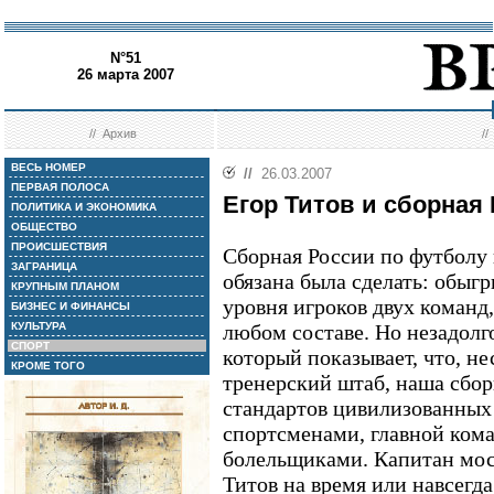
N°51
26 марта 2007
//
Архив
/
ВЕСЬ НОМЕР
//
26.03.2007
ПЕРВАЯ ПОЛОСА
Егор Титов и сборная
ПОЛИТИКА И ЭКОНОМИКА
ОБЩЕСТВО
ПРОИСШЕСТВИЯ
Сборная России по футболу в
ЗАГРАНИЦА
обязана была сделать: обыг
КРУПНЫМ ПЛАНОМ
уровня игроков двух команд
БИЗНЕС И ФИНАНСЫ
КУЛЬТУРА
любом составе. Но незадолг
СПОРТ
который показывает, что, н
КРОМЕ ТОГО
тренерский штаб, наша сбор
стандартов цивилизованны
спортсменами, главной ком
болельщиками. Капитан мос
Титов на время или навсегда