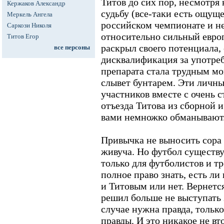
Титов до сих пор, несмотря
Кержаков Александр
судьбу (все-таки есть ощуще
Меркель Ангела
российском чемпионате и не
Саркози Николя
относительно сильный европ
Титов Егор
раскрыл своего потенциала,
все персоны
дисквалификация за употре
препарата стала трудным мо
слывет бунтарем. Эти личны
участников вместе с очень 
отъезда Титова из сборной 
вами немножко обманывают
Привычка не выносить сора 
живуча. Но футбол существу
только для футболистов и т
полное право знать, есть л
и Титовым или нет. Вернетс
решил больше не выступать 
случае нужна правда, только
правды. И это никакое не в