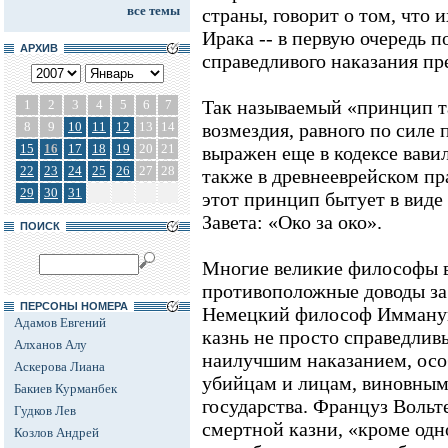
все темы
страны, говорит о том, что 
Ирака -- в первую очередь п
АРХИВ
справедливого наказания пр
Так называемый «принцип т
1
2
3
4
5
6
7
8
9
10
11
12
13
14
возмездия, равного по силе 
15
16
17
18
19
20
21
выражен еще в кодексе вави
22
23
24
25
26
27
28
также в древнееврейском пр
29
30
31
этот принцип бытует в виде
Завета: «Око за око».
ПОИСК
Многие великие философы 
противоположные доводы за 
ПЕРСОНЫ НОМЕРА
Немецкий философ Иммануи
Адамов Евгений
казнь не просто справедливы
Алханов Алу
наилучшим наказанием, осо
Аскерова Лиана
убийцам и лицам, виновным
Бакиев Курманбек
государства. Француз
Вольте
Гудков Лев
смертной казни, «кроме одно
Козлов Андрей