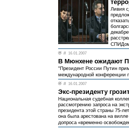
терро
Ливия 
предлож
отказат
болгарс
декабре
расстре
СПИДом 
//
16.01.2007
В Мюнхене ожидают П
"Президент России Путин прим
международной конференции по
//
16.01.2007
Экс-президенту грози
Национальная судебная колле
рассмотрению запроса на экст
президента этой страны 75-ле
она была арестована на вилле
допроса «временно освобожден