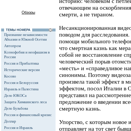
историю: человеком с петле
отвечающим на оскорбления 
Обзоры
смерти, а не тираном.
Несанкционированная видео
ТЕМЫ НОМЕРА
поводом для расследования.
Признание независимости
Абхазии и Южной Осетии
помощи мобильного телефон
Автопром
что смертная казнь как мера
Ксенофобия и неофашизм в
собой не восстановление сп
России
человеческий порыв отомсти
Россия и Прибалтика
«месть» и «справедливое на
Исторические версии
синонимы. Поэтому видеоза
Косово
произвела такой эффект в м
Россия и Белоруссия
эффектом, посол Италии в
Израиль и Палестина
представил на рассмотрение
Дело ЮКОСа
предложение о введении все
Защита Химкинского леса
смертную казнь.
Дело Бульбова
Россия и финансовый кризис
Упорство, с которым новое 
Доллар
Россия и Израиль
отправляет на тот свет быв