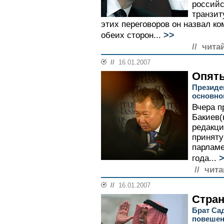
российс
транзит
этих переговоров он назвал 
>>
обеих сторон...
// чита
//
16.01.2007
Опять
Президе
основно
Вчера п
Бакиев(
редакци
приняту
парламе
>
года...
// чита
//
16.01.2007
Стра
Брат Са
повеше