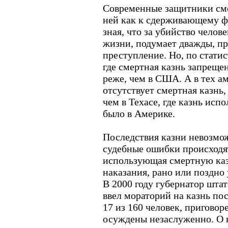
Современные защитники сме
ней как к сдерживающему ф
зная, что за убийство челов
жизни, подумает дважды, пр
преступление. Но, по статис
где смертная казнь запреще
реже, чем в США. А в тех а
отсутствует смертная казнь
чем в Техасе, где казнь исп
было в Америке.
Последствия казни невозмож
судебные ошибки происходят
использующая смертную каз
наказания, рано или поздно 
В 2000 году губернатор шт
ввел мораторий на казнь пос
17 из 160 человек, пригово
осуждены незаслуженно. О 