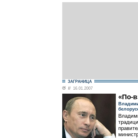
ЗАГРАНИЦА
//
16.01.2007
«По-в
Владими
белорус
Владими
традиц
правите
министр