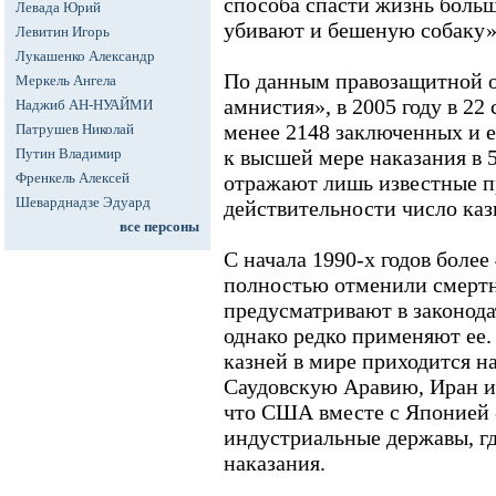
способа спасти жизнь больш
Левада Юрий
убивают и бешеную собаку»
Левитин Игорь
Лукашенко Александр
По данным правозащитной 
Меркель Ангела
амнистия», в 2005 году в 22
Наджиб АН-НУАЙМИ
менее 2148 заключенных и 
Патрушев Николай
Путин Владимир
к высшей мере наказания в 
Френкель Алексей
отражают лишь известные п
Шеварднадзе Эдуард
действительности число каз
все персоны
С начала 1990-х годов более
полностью отменили смертн
предусматривают в законода
однако редко применяют ее.
казней в мире приходится на
Саудовскую Аравию, Иран и
что США вместе с Японией 
индустриальные державы, гд
наказания.