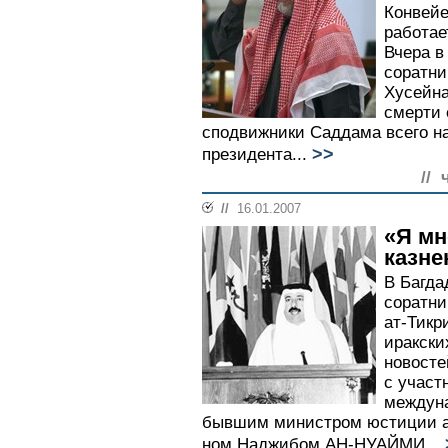
Конвейе
работае
Вчера в
соратни
Хусейна
смерти 
сподвижники Саддама всего на
>>
президента...
// 
//
16.01.2007
«Я мн
казне
В Багда
соратни
ат-Тикр
иракски
новост
с участ
междун
бывшим министром юстиции ар
ном Наджибом АН-НУАЙМИ...