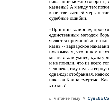
наказании можно говорить, 
казнены? А между тем пожи
качестве высшей меры оста
судебные ошибки.
«Принцип талиона», прово
единственным методом борьб
является причиной жестокос
казнь -- варварское наказан
показываем, что ничем не о
мы не стали умнее, культур
и не поняли, что из всего то
человека, ему нельзя вернут
однажды отобранная, невосс
наказал Каина смертью. Как
это мы?
//
читайте тему
//
Судьба С