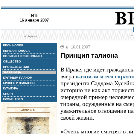
N°5
16 января 2007
//
Архив
/
ВЕСЬ НОМЕР
//
16.01.2007
ПЕРВАЯ ПОЛОСА
Принцип талиона
ПОЛИТИКА И ЭКОНОМИКА
ОБЩЕСТВО
ПРОИСШЕСТВИЯ
В Ираке, где идет гражданск
ЗАГРАНИЦА
вчера
казнили и его сорат
КРУПНЫМ ПЛАНОМ
президента Саддама Хусейна
БИЗНЕС И ФИНАНСЫ
КУЛЬТУРА
историю не как акт торжест
СПОРТ
очередной пример человечес
КРОМЕ ТОГО
тираны, осужденные на смер
уважительное отношение па
своей жизни.
«Очень многие смотрят в ли