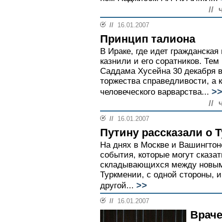
// 
//
16.01.2007
Принцип талиона
В Ираке, где идет гражданская 
казнили и его соратников. Тем
Саддама Хусейна 30 декабря в
торжества справедливости, а 
>
человеческого варварства...
// 
//
16.01.2007
Путину рассказали о 
На днях в Москве и Вашингто
события, которые могут сказат
складывающихся между новым
Туркмении, с одной стороны, 
>>
другой...
//
16.01.2007
Враче