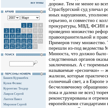
все темы
дороже. Тем не менее ко все
Страсбургский суд уличал р
АРХИВ
иных нарушениях, уполномо
серьезно, и совместно с кол
прокуратуры, МВД, ФСИН и 
1
2
3
4
5
6
7
8
9
10
11
проведено множество рефор
12
13
14
15
16
17
18
правоохранительной и прав
19
20
21
22
23
24
25
Примеров тому множество. 
26
27
28
29
30
31
перешли из-под ведомства
Минюста, что должно было 
ПОИСК
следственных органов оказы
заключенных. А с тюремных
называемые «реснички» -- 
ПЕРСОНЫ НОМЕРА
жалюзи, которые практичес
Бакиев Курманбек
солнечный свет, а в Европе
Кулов Феликс
бесчеловечному обращению.
Курентзис Теодор
пока и далеко не всех) тюре
Лавров Сергей
реконструированы и отремон
Лаптев Павел
европейскими стандартами 
Миронов Сергей