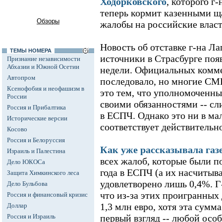
Ходорковского
, которого г
теперь кормит казенными щ
Обзоры
жалобы на российские влас
Новость об отставке г-на Ла
ТЕМЫ НОМЕРА
источники в Страсбурге поя
Признание независимости
Абхазии и Южной Осетии
недели. Официальных комме
Автопром
последовало, но многие СМ
Ксенофобия и неофашизм в
это тем, что уполномоченны
России
своими обязанностями -- с
Россия и Прибалтика
в ЕСПЧ. Однако это ни в ма
Исторические версии
соответствует действительн
Косово
Россия и Белоруссия
Как уже рассказывала газ
Израиль и Палестина
всех жалоб, которые были п
Дело ЮКОСа
года в ЕСПЧ (а их насчитыва
Защита Химкинского леса
удовлетворено лишь 0,4%. Г
Дело Бульбова
что из-за этих проигранных
Россия и финансовый кризис
1,3 млн евро, хотя эта сум
Доллар
Россия и Израиль
первый взгляд -- любой особ