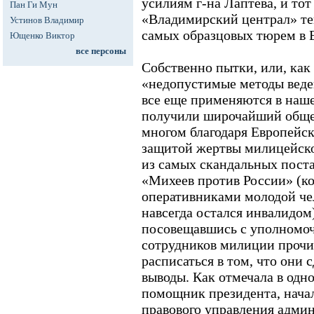
усилиям г-на Лаптева, и то
Пан Ги Мун
«Владимирский централ» теп
Устинов Владимир
самых образцовых тюрем в 
Ющенко Виктор
все персоны
Собственно пытки, или, как
«недопустимые методы веден
все еще применяются в наше
получили широчайший обще
многом благодаря Европейско
защитой жертвы милицейско
из самых скандальных пост
«Михеев против России» (к
оперативниками молодой че
навсегда остался инвалидом
посовещавшись с уполномоч
сотрудников милиции прочит
расписаться в том, что они
выводы. Как отмечала в одн
помощник президента, нача
правового управления адми