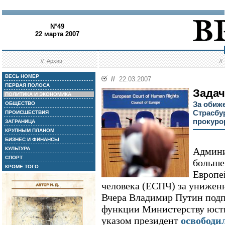
N°49
22 марта 2007
//
Архив
/
ВЕСЬ НОМЕР
//
22.03.2007
ПЕРВАЯ ПОЛОСА
Задач
ПОЛИТИКА И ЭКОНОМИКА
За обиж
ОБЩЕСТВО
Страсбу
ПРОИСШЕСТВИЯ
прокур
ЗАГРАНИЦА
КРУПНЫМ ПЛАНОМ
БИЗНЕС И ФИНАНСЫ
КУЛЬТУРА
Админи
СПОРТ
больше 
КРОМЕ ТОГО
Европе
человека (ЕСПЧ) за унижен
Вчера Владимир Путин подпи
функции Министерству юст
указом президент
освободи