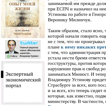
занимаемой им прежде дол
при ЕСПЧ и назначил на не
Устинова по работе в Генпр
Веронику Милинчук.
Таким образом, стало ясно, ч
которой начали говорить еще
не с тем, что он проигрывал
плане
к нему никаких пре
с тем, что администрация п
устала нести бремя ответст
госструктуры, против котор
нарушении прав и свобод ро
заниматься Минюст. И тепер
Владимиру Устинову придетс
Страсбурге за всех, кого по
и за всех, кто теперь сидит
которые, как известно, под
министерству. В частности, 