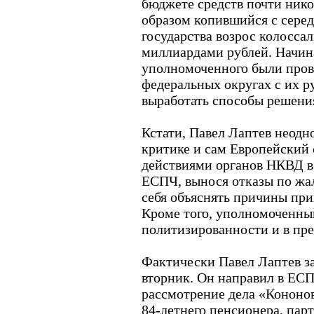
бюджете средств почти нико
образом копившийся с серед
государства возрос колоссал
миллиардами рублей. Начина
уполномоченного были пров
федеральных округах с их р
выработать способы решения
Кстати, Павел Лаптев неодн
критике и сам Европейский с
действиями органов НКВД в 3
ЕСПЧ, вынося отказы по жал
себя объяснять причины пр
Кроме того, уполномоченны
политизированности и в пр
Фактически Павел Лаптев з
вторник. Он направил в ЕСП
рассмотрение дела «Кононов
84-летнего пенсионера, па