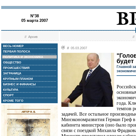
N°38
05 марта 2007
//
Архив
/
ВЕСЬ НОМЕР
//
05.03.2007
ПЕРВАЯ ПОЛОСА
"Голов
ПОЛИТИКА И ЭКОНОМИКА
будет
ОБЩЕСТВО
Главной з
ПРОИСШЕСТВИЯ
экономиче
ЗАГРАНИЦА
КРУПНЫМ ПЛАНОМ
БИЗНЕС И ФИНАНСЫ
Российск
КУЛЬТУРА
основным
СПОРТ
экономич
КРОМЕ ТОГО
года. Кл
темпов р
задачей. Все остальное производные
Минэкономразвития Герман Греф в
кабинета министров (оно было пров
связи с поездкой Михаила Фрадков
Министр представил членам кабин