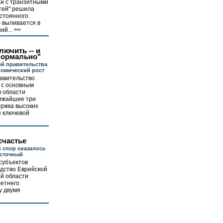
ии с транзитными
тей" решила
остоянного
 выливается в
й...
>>
лючить -- и
нормально"
ей правительства
омический рост
авительство
 с основным
 области
лижайшие три
ержка высоких
я ключевой
счастье
 спор оказалось
осточный
субъектов
дство Еврейской
й области
летнего
у двумя