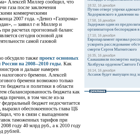
ома» Алексей Миллер сообщил, что
18:32, 16 декабря
ычи газа после заключения
Путин отверг упреки адвокат
йскими коммерческими
Ходорковского в давлении на 
конца 2007 года. «Девиз «Газпрома»
17:58, 16 декабря
одан», -- заявил г-н Миллер и
Задержан один из предполаг
организаторов беспорядков 
ь при расчетах прогнозный баланс
является сегодня основой для
17:10, 16 декабря
Европарламент призвал росси
ятельности самой газовой
ускорить расследование обст
смерти Сергея Магнитского
16:35, 16 декабря
о обсудило также
проект основных
Саакашвили посмертно награ
России на 2008--2010 годы
. Как
Холбрука орденом Святого Г
инистров и дальше намерен
16:14, 16 декабря
Ассанж будет выпущен под з
 налогового бремени. Алексей
огового бремени возможно только
ти бюджета и политики в области
тем сбалансированность бюджета как
ряда причин, в том числе из-за
ду федеральный бюджет недосчитается
, выразил обеспокоенность глава ЦБ
бщил, что в связи с выпадением
ставок таможенных тарифов при
008 году 40 млрд руб., а к 2010 году
рд рублей.