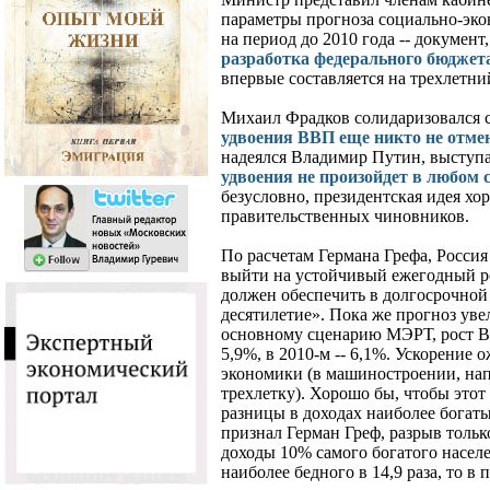
параметры прогноза социально-экон
на период до 2010 года -- документ
разработка федерального бюджет
впервые составляется на трехлетни
Михаил Фрадков солидаризовался с
удвоения ВВП еще никто не отме
надеялся Владимир Путин, выступая
удвоения не произойдет в любом 
безусловно, президентская идея хо
правительственных чиновников.
По расчетам Германа Грефа, Россия
выйти на устойчивый ежегодный р
должен обеспечить в долгосрочной
десятилетие». Пока же прогноз ув
основному сценарию МЭРТ, рост ВВ
5,9%, в 2010-м -- 6,1%. Ускорение
экономики (в машиностроении, напр
трехлетку). Хорошо бы, чтобы это
разницы в доходах наиболее богаты
признал Герман Греф, разрыв тольк
доходы 10% самого богатого насе
наиболее бедного в 14,9 раза, то в 