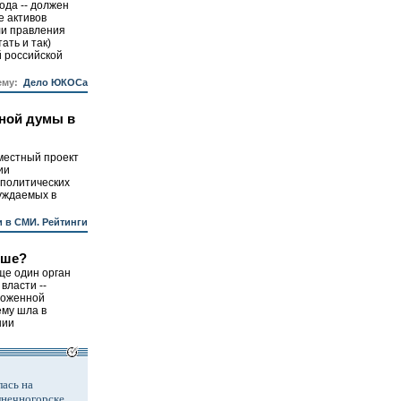
ода -- должен
е активов
ли правления
ать и так)
 российской
ему:
Дело ЮКОСа
ной думы в
местный проект
ии
 политических
уждаемых в
 в СМИ. Рейтинги
ьше?
ще один орган
власти --
моженной
ему шла в
нии
ась на
лнечногорске