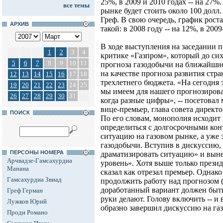
25%, в 2009 и 2010 годах -- на 27%
все темы
рынке будет стоить около 100 долл.
Греф. В свою очередь, график рост
АРХИВ
такой: в 2008 году -- на 12%, в 2009
В ходе выступления на заседании п
1
2
3
4
критике «Газпром», который до сих
5
6
7
8
9
10
11
прогноза газодобычи на ближайшие 
на качестве прогноза развития стр
12
13
14
15
16
17
18
трехлетнего бюджета. «На сегодня 
19
20
21
22
23
24
25
мы имеем для нашего прогнозирован
26
27
28
29
30
31
когда разные цифры», -- посетовал
вице-премьер, глава совета дирек
ПОИСК
По его словам, монополия исходит 
определиться с долгосрочными кон
ситуацию на газовом рынке, а уже 
газодобычи. Вступив в дискуссию,
ПЕРСОНЫ НОМЕРА
драматизировать ситуацию» и выне
Арчвадзе-Гамсахурдиа
уровень». Хотя выше только презид
Мананa
сказал как отрезал премьер. Однако
Гамсахурдиа Звиад
продолжить работу над прогнозом 
доработанный вариант должен быть г
Греф Герман
руки делают. Голову включить -- и в
Лужков Юрий
образно завершил дискуссию на га
Проди Романо