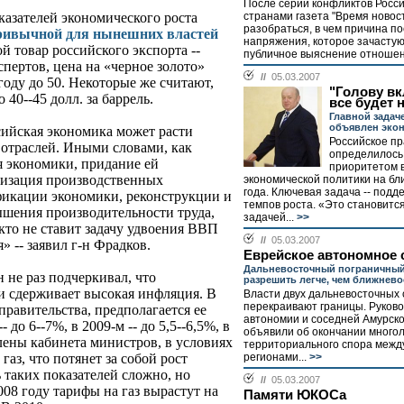
После серии конфликтов Росс
странами газета "Время новос
казателей экономического роста
разобраться, в чем причина п
епривычной для нынешних властей
напряжения, которое зачастую
 товар российского экспорта --
публичное выяснение отношени
пертов, цена на «черное золото»
//
05.03.2007
 году до 50. Некоторые же считают,
"Голову вк
 40--45 долл. за баррель.
все будет 
Главной задач
объявлен экон
сийская экономика может расти
Российское пр
 отраслей. Иными словами, как
определилось
 экономики, придание ей
приоритетом в
низация производственных
экономической политики на б
года. Ключевая задача -- подд
фикации экономики, реконструкции и
темпов роста. «Это становитс
ышения производительности труда,
задачей...
>>
икто не ставит задачу удвоения ВВП
//
05.03.2007
я» -- заявил г-н Фрадков.
Еврейское автономное 
Дальневосточный пограничный
не раз подчеркивал, что
разрешить легче, чем ближнев
и сдерживает высокая инфляция. В
Власти двух дальневосточных 
перекраивают границы. Руково
равительства, предполагается ее
автономии и соседней Амурско
 до 6--7%, в 2009-м -- до 5,5--6,5%, в
объявили об окончании много
члены кабинета министров, в условиях
территориального спора межд
регионами...
>>
аз, что потянет за собой рост
 таких показателей сложно, но
//
05.03.2007
008 году тарифы на газ вырастут на
Памяти ЮКОСа