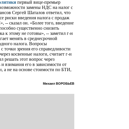
олитики
первый вице-премьер
возможности замены НДС на налог с
ансов Сергей Шаталов ответил, что
Все риски введения налога с продаж
 -- сказал он. «Более того, введение
способно существенно снизить
 к этому не готовы», -- заметил г-н
ает менять в среднесрочной
одного налога. Вопросы
 точки зрения его справедливости
ерез косвенные налоги, считает г-н
л решать этот вопрос через
и взимания его в зависимости от
 а не на основе стоимости по БТИ,
Михаил ВОРОБЬЕВ