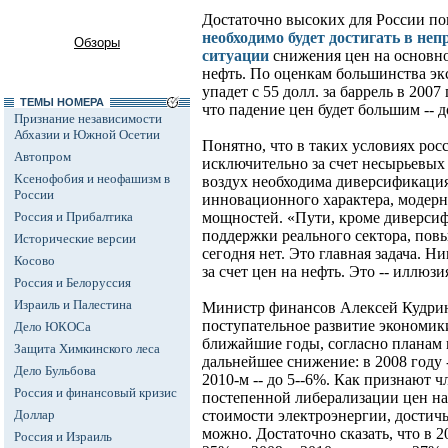
Достаточно высоких для России по
необходимо будет достигать в н
Обзоры
ситуации
снижения цен на основной
нефть. По оценкам большинства экс
упадет с 55 долл. за баррель в 2007
ТЕМЫ НОМЕРА
что падение цен будет большим -- до
Признание независимости
Абхазии и Южной Осетии
Понятно, что в таких условиях рос
Автопром
исключительно за счет несырьевых
Ксенофобия и неофашизм в
воздух необходима диверсификация
России
инновационного характера, модер
Россия и Прибалтика
мощностей. «Пути, кроме диверси
поддержки реального сектора, пов
Исторические версии
сегодня нет. Это главная задача. Н
Косово
за счет цен на нефть. Это -- иллюзи
Россия и Белоруссия
Израиль и Палестина
Министр финансов Алексей Кудрин 
поступательное развитие экономик
Дело ЮКОСа
ближайшие годы, согласно планам п
Защита Химкинского леса
дальнейшее снижение: в 2008 году --
Дело Бульбова
2010-м -- до 5--6%. Как признают 
Россия и финансовый кризис
постепенной либерализации цен на г
Доллар
стоимости электроэнергии, достичь
можно. Достаточно сказать, что в 2
Россия и Израиль