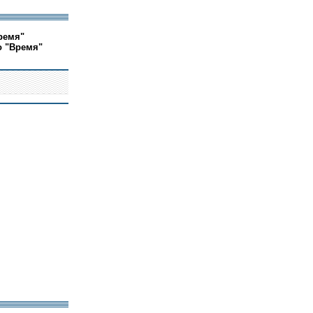
ремя"
о "Время"