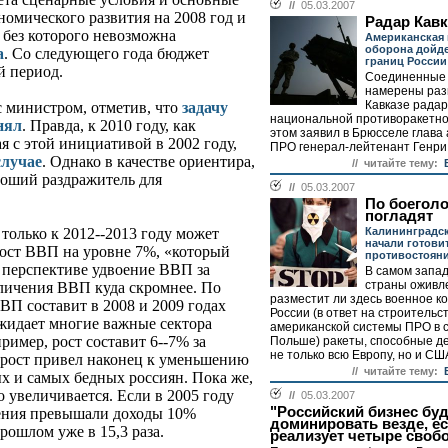
//
05.03.2007
омического развития на 2008 год и
Радар Кавк
, без которого невозможна
Американская 
оборона дойде
а
. Со следующего года бюджет
границ России
й период.
Соединенные
намерены раз
Кавказе радар
 министром, отметив, что
задачу
национальной противоракетно
нял
. Правда, к 2010 году, как
этом заявил в Брюсселе глава 
 с этой инициативой в 2002 году,
ПРО генерал-лейтенант Генри 
случае
. Однако в качестве ориентира,
// читайте тему:
роший раздражитель для
//
05.03.2007
По боеголо
погладят
Калининградс
 только к 2012--2013 году может
начали готови
ост ВВП на уровне 7%, «который
противостоян
 перспективе удвоение ВВП за
В самом запа
страны оживл
еличения ВВП куда скромнее. По
разместит ли здесь военное 
П составит в 2008 и 2009 годах
России (в ответ на строительс
 ожидает многие важные сектора
американской системы ПРО в 
имер, рост составит 6--7% за
Польше) ракеты, способные д
не только всю Европу, но и США
т рост привел наконец к уменьшению
// читайте тему:
х и самых бедных россиян. Пока же,
о увеличивается. Если в 2005 году
//
05.03.2007
"Российский бизнес буд
ления превышали доходы 10%
доминировать везде, ес
прошлом уже в 15,3 раза.
реализует четыре своб