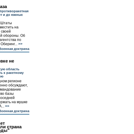
аза
противоракетная
т и до южных
 Штаты
местить на
 своей
й обороны. Об
агентства по
Оберинг...
>>
Военная доктрина
вке не
кую область
ть к ракетному
ию
дном регионе
енно обсуждают,
командование
тво базы
соседней
ержать на мушке
...
>>
Военная доктрина
ет
ли страна
оды"