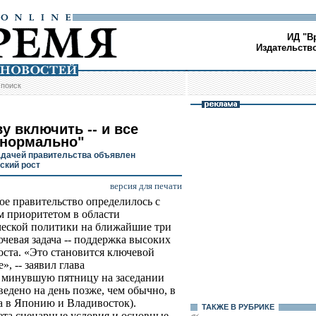
ИД "В
Издательств
/
поиск
у включить -- и все
 нормально"
адачей правительства объявлен
ский рост
версия для печати
ое правительство определилось с
 приоритетом в области
еской политики на ближайшие три
ючевая задача -- поддержка высоких
оста. «Это становится ключевой
», -- заявил глава
 минувшую пятницу на заседании
едено на день позже, чем обычно, в
а в Японию и Владивосток).
ТАКЖЕ В РУБРИКЕ
ета сценарные условия и основные