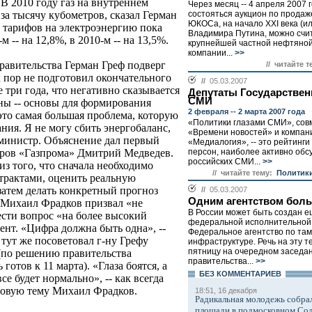
. В 2010 году газ на внутреннем
Через месяц -- 4 апреля 2007 г
состояться аукцион по продаж
 за тысячу кубометров, сказал Герман
ЮКОСа, на начало ХХI века (и
а тарифов на электроэнергию пока
Владимира Путина, можно счит
-м -- на 12,8%, в 2010-м -- на 13,5%.
крупнейшей частной нефтяной
компании...
>>
равительства Герман Греф подверг
// читайте т
 пор не подготовил окончательного
//
05.03.2007
три года, что негативно сказывается
Депутаты Государствен
СМИ
аны -- основы для формирования
2 февраля -- 2 марта 2007 года
это самая большая проблема, которую
«Политики глазами СМИ», сов
ия. Я не могу сбить энергобаланс,
«Времени новостей» и компан
 министр. Объяснение дал первый
«Медиалогия», -- это рейтинги
персон, наиболее активно обс
торов «Газпрома» Дмитрий Медведев.
российских СМИ...
>>
из того, что сначала необходимо
// читайте тему:
Политики
трактами, оценить реальную
затем делать конкретный прогноз
//
05.03.2007
Одним агентством бол
 Михаил Фрадков призвал «не
В России может быть создан е
сти вопрос «на более высокий
федеральной исполнительной 
ент. «Цифра должна быть одна», --
Федеральное агентство по та
 тут же посоветовал г-ну Грефу
инфраструктуре. Речь на эту т
пятницу на очередном заседа
(по решению правительства
правительства...
>>
отов к 11 марта). «Глаза боятся, а
БЕЗ КОМMЕНТАРИЕВ
се будет нормально», -- как всегда
зовую тему Михаил Фрадков.
18:51, 16 декабря
Радикальная молодежь собрал
площади в подмосковном Со