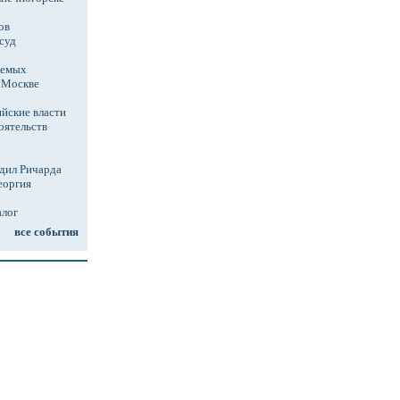
ов
суд
аемых
в Москве
йские власти
оятельств
дил Ричарда
еоргия
алог
все события