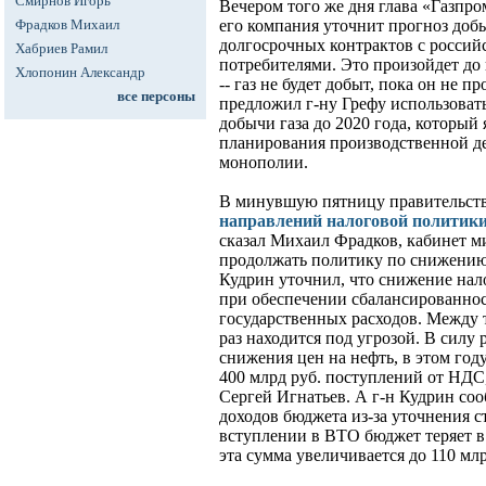
Смирнов Игорь
Вечером того же дня глава «Газпр
Фрадков Михаил
его компания уточнит прогноз доб
долгосрочных контрактов с росси
Хабриев Рамил
потребителями. Это произойдет до 
Хлопонин Александр
-- газ не будет добыт, пока он не пр
все персоны
предложил г-ну Грефу использоват
добычи газа до 2020 года, который 
планирования производственной де
монополии.
В минувшую пятницу правительств
направлений налоговой политики 
сказал Михаил Фрадков, кабинет м
продолжать политику по снижению
Кудрин уточнил, что снижение нал
при обеспечении сбалансированнос
государственных расходов. Между 
раз находится под угрозой. В силу 
снижения цен на нефть, в этом го
400 млрд руб. поступлений от НДС
Сергей Игнатьев. А г-н Кудрин соо
доходов бюджета из-за уточнения 
вступлении в ВТО бюджет теряет в 2
эта сумма увеличивается до 110 мл