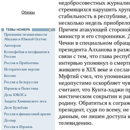
недобросовестных журналис
стремящихся нарушить хру
Обзоры
стабильность в республике,
несколько недель приобрело
Причем атакующей стороной
ТЕМЫ НОМЕРА
Признание независимости
министр и его сторонники. 
Абхазии и Южной Осетии
Чечни в специальном обра
Автопром
президента Алханова в разж
Ксенофобия и неофашизм в
связи с тем, что глава респ
России
интервью упомянул о смерт
Россия и Прибалтика
жившего в XIX веке и сосла
Исторические версии
Муфтий счел, что упоминан
Косово
недопустимо оскорбляет чу
Россия и Белоруссия
Израиль и Палестина
считают, что Кунта-хаджи п
Дело ЮКОСа
мистическом сокрытии и ран
Защита Химкинского леса
родину. Обратиться к согра
Дело Бульбова
президент, судя по всему, н
Россия и финансовый кризис
данным, он лишен доступа 
Доллар
телевидению.
Россия и Израиль