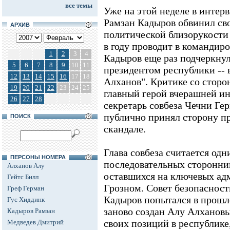
все темы
Уже на этой неделе в инте
Рамзан Кадыров обвинил сво
АРХИВ
политической близорукости 
в году проводит в командиро
1
2
3
4
Кадыров еще раз подчеркнул,
5
6
7
8
9
10
11
президентом республики -- в
12
13
14
15
16
17
18
Алханов". Критике со сторо
19
20
21
22
23
24
25
главный герой вчерашней ин
26
27
28
секретарь совбеза Чечни Ге
публично принял сторону п
ПОИСК
скандале.
Глава совбеза считается од
ПЕРСОНЫ НОМЕРА
последовательных сторонни
Алханов Алу
оставшихся на ключевых ад
Гейтс Билл
Грозном. Совет безопаснос
Греф Герман
Кадыров попытался в прошло
Гус Хиддинк
заново создан Алу Алхановы
Кадыров Рамзан
своих позиций в республике,
Медведев Дмитрий