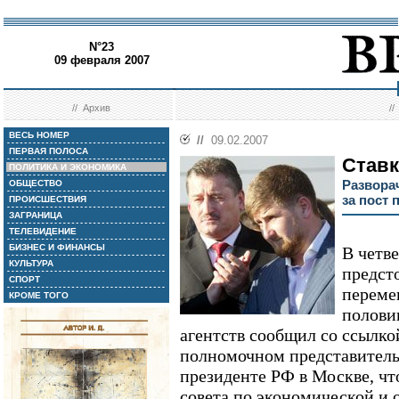
N°23
09 февраля 2007
//
Архив
/
ВЕСЬ НОМЕР
//
09.02.2007
ПЕРВАЯ ПОЛОСА
Ставк
ПОЛИТИКА И ЭКОНОМИКА
Развора
ОБЩЕСТВО
за пост 
ПРОИСШЕСТВИЯ
ЗАГРАНИЦА
ТЕЛЕВИДЕНИЕ
БИЗНЕС И ФИНАНСЫ
В четве
КУЛЬТУРА
предст
СПОРТ
переме
КРОМЕ ТОГО
полови
агентств сообщил со ссылко
полномочном представитель
президенте РФ в Москве, чт
совета по экономической и