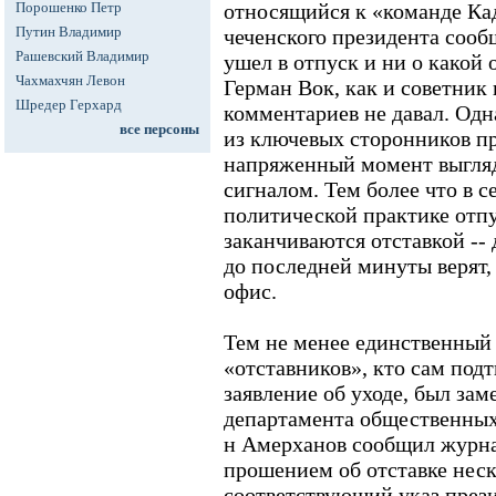
Порошенко Петр
относящийся к «команде Ка
Путин Владимир
чеченского президента сообщ
Рашевский Владимир
ушел в отпуск и ни о какой 
Чахмахчян Левон
Герман Вок, как и советник
Шредер Герхард
комментариев не давал. Одн
все персоны
из ключевых сторонников пр
напряженный момент выгля
сигналом. Тем более что в с
политической практике отпу
заканчиваются отставкой --
до последней минуты верят, 
офис.
Тем не менее единственный
«отставников», кто сам подт
заявление об уходе, был зам
департамента общественных
н Амерханов сообщил журна
прошением об отставке неск
соответствующий указ прези