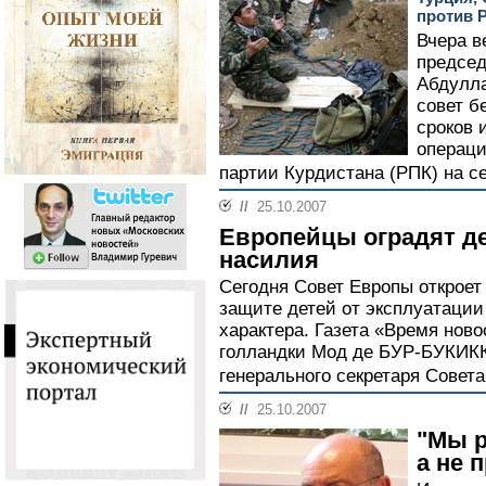
против 
Вчера в
председ
Абдулла
совет б
сроков 
операци
партии Курдистана (РПК) на с
//
25.10.2007
Европейцы оградят де
насилия
Сегодня Совет Европы откроет
защите детей от эксплуатации
характера. Газета «Время ново
голландки Мод де БУР-БУКИК
генерального секретаря Совета
//
25.10.2007
"Мы р
а не 