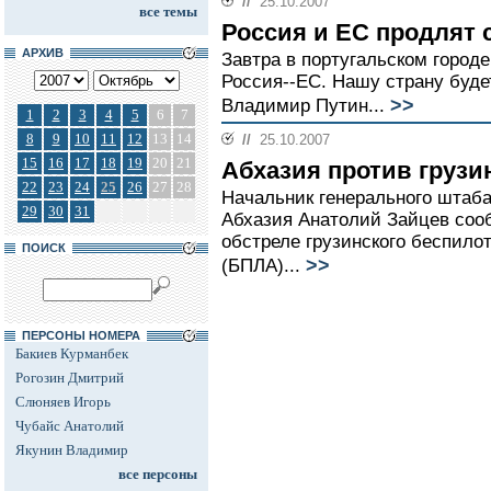
//
25.10.2007
все темы
Россия и ЕС продлят 
АРХИВ
Завтра в португальском город
Россия--ЕС. Нашу страну буде
>>
Владимир Путин...
1
2
3
4
5
6
7
8
9
10
11
12
13
14
//
25.10.2007
15
16
17
18
19
20
21
Абхазия против грузи
22
23
24
25
26
27
28
Начальник генерального штаб
29
30
31
Абхазия Анатолий Зайцев соо
обстреле грузинского беспилот
ПОИСК
>>
(БПЛА)...
ПЕРСОНЫ НОМЕРА
Бакиев Курманбек
Рогозин Дмитрий
Слюняев Игорь
Чубайс Анатолий
Якунин Владимир
все персоны