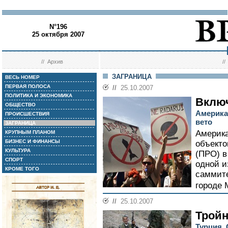
N°196
25 октября 2007
//
Архив
/
ЗАГРАНИЦА
ВЕСЬ НОМЕР
ПЕРВАЯ ПОЛОСА
//
25.10.2007
ПОЛИТИКА И ЭКОНОМИКА
Включ
ОБЩЕСТВО
Америка
ПРОИСШЕСТВИЯ
вето
ЗАГРАНИЦА
Америк
КРУПНЫМ ПЛАНОМ
БИЗНЕС И ФИНАНСЫ
объекто
КУЛЬТУРА
(ПРО) в
СПОРТ
одной и
КРОМЕ ТОГО
саммите
городе 
//
25.10.2007
Тройн
Турция,