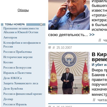
Израиль
бывшег
известн
Обзоры
«тропа»
контрра
в былые
ТЕМЫ НОМЕРА
Признание независимости
исключи
Абхазии и Южной Осетии
>>
свою деятельность...
Автопром
// ч
Ксенофобия и неофашизм в
России
//
25.10.2007
Россия и Прибалтика
В Кир
Исторические версии
време
Косово
И убит 
Россия и Белоруссия
Вчера п
Израиль и Палестина
Бакиев 
Дело ЮКОСа
правите
Защита Химкинского леса
поручил
Дело Бульбова
назначе
Россия и финансовый кризис
министр
Доллар
// чита
Россия и Израиль