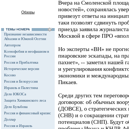
Вчера на Смоленской площ
новостей», сохранялась увер
Обзоры
привезут ответы на инициат
таки позволят сдвинуть про
приезда заявила журналиста
ТЕМЫ НОМЕРА
Признание независимости
Москвой в сфере ПРО «впол
Абхазии и Южной Осетии
Автопром
Но эксперты «ВН» не прогн
Ксенофобия и неофашизм в
пиаровские эскапады, на пр
России
пахнет», -- заметил нашей 
Россия и Прибалтика
и урегулирования конфликт
Исторические версии
экономики и международны
Косово
Пикаев.
Россия и Белоруссия
Израиль и Палестина
Дело ЮКОСа
Среди других тем переговоро
Защита Химкинского леса
договоров: об обычных воор
Дело Бульбова
(ДОВСЕ), о стратегических
Россия и финансовый кризис
(СНВ) и о сокращении стра
Доллар
потенциалов (СНП). Будут о
Россия и Израиль
проблемы Ирана и КНДР, Афг