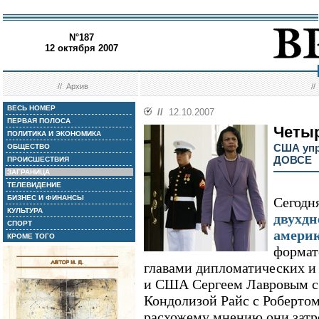
N°187
12 октября 2007
//
Архив
/
ВЕСЬ НОМЕР
//
12.10.2007
ПЕРВАЯ ПОЛОСА
Четы
ПОЛИТИКА И ЭКОНОМИКА
США упр
ОБЩЕСТВО
ДОВСЕ
ПРОИСШЕСТВИЯ
ЗАГРАНИЦА
ТЕЛЕВИДЕНИЕ
БИЗНЕС И ФИНАНСЫ
Сегодн
КУЛЬТУРА
двухдн
СПОРТ
америк
КРОМЕ ТОГО
формат
главами дипломатических и
и США Сергеем Лавровым с
Кондолизой Райс с Роберто
расхожему мнению они затр