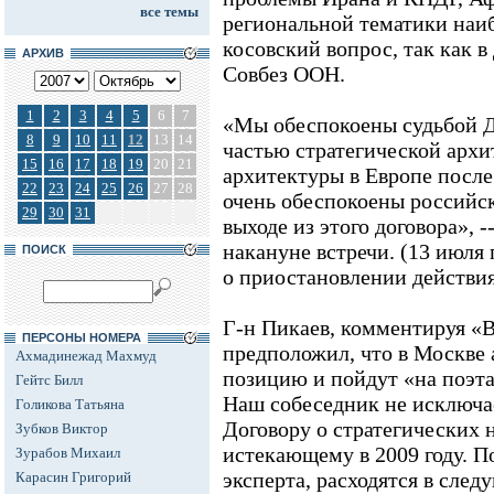
все темы
региональной тематики наиб
косовский вопрос, так как в
АРХИВ
Совбез ООН.
1
2
3
4
5
6
7
«Мы обеспокоены судьбой Д
8
9
10
11
12
13
14
частью стратегической архи
15
16
17
18
19
20
21
архитектуры в Европе после
22
23
24
25
26
27
28
очень обеспокоены россий
29
30
31
выходе из этого договора», -
накануне встречи. (13 июля 
ПОИСК
о приостановлении действи
Г-н Пикаев, комментируя «
ПЕРСОНЫ НОМЕРА
предположил, что в Москве
Ахмадинежад Махмуд
позицию и пойдут «на поэт
Гейтс Билл
Наш собеседник не исключа
Голикова Татьяна
Договору о стратегических 
Зубков Виктор
истекающему в 2009 году. П
Зурабов Михаил
эксперта, расходятся в сле
Карасин Григорий