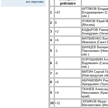
все персоны
рейтинге
АРТЯКОВ Влади
1
+67
Владимирович (С
обл.)
ЛУЖКОВ Юрий М
2
0
(Москва)
КАДЫРОВ Рамза
3
+2
Ахмадович (Чечен
МАТВИЕНКО Вал
4
+6
Ивановна (Санкт-
ШАНЦЕВ Валери
5
-1
Павлинович (Ниж
обл.)
ХОРОШАВИН Але
6
-5
Вадимович (Саха
обл.)
МИТИН Сергей Г
7
-4
(Новгородская об
АБРАМОВИЧ Ро
8
+6
Аркадьевич (Чук
ТКАЧЕВ Алексан
9
+4
Николаевич (Кра
край)
ЗЯЗИКОВ Мурат
10
+11
Магометович (Ин