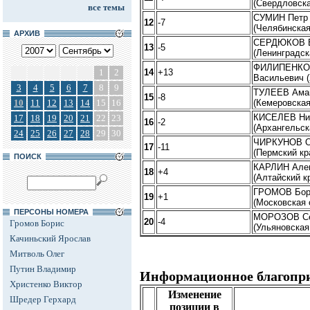
(Свердловска
все темы
СУМИН Петр 
12
-7
(Челябинская
АРХИВ
СЕРДЮКОВ В
13
-5
(Ленинградск
ФИЛИПЕНКО 
1
2
14
+13
Васильевич 
3
4
5
6
7
8
9
ТУЛЕЕВ Аман
15
-8
10
11
12
13
14
15
16
(Кемеровская
КИСЕЛЕВ Ни
17
18
19
20
21
22
23
16
-2
(Архангельск
24
25
26
27
28
29
30
ЧИРКУНОВ О
17
-11
(Пермский кр
ПОИСК
КАРЛИН Алек
18
+4
(Алтайский к
ГРОМОВ Бор
19
+1
(Московская 
ПЕРСОНЫ НОМЕРА
МОРОЗОВ Се
20
-4
Громов Борис
(Ульяновская
Качиньский Ярослав
Митволь Олег
Путин Владимир
Информационное благопр
Христенко Виктор
Изменение
Шредер Герхард
позиции в