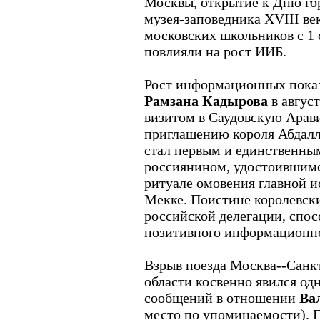
Москвы, открытие к Дню го
музея-заповедника ХVIII ве
московских школьников с 1 
повлияли на рост ИИБ.
Рост информационных показ
Рамзана Кадырова
в август
визитом в Саудовскую Арав
приглашению короля Абдалл
стал первым и единственны
россиянином, удостоившимся
ритуале омовения главной и
Мекке. Поистине королевск
российской делегации, спо
позитивного информационно
Взрыв поезда Москва--Санк
области косвенно явился од
сообщений в отношении
Ва
место по упоминаемости). 