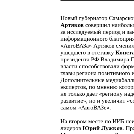
Новый губернатор Самарско
Артяков
совершил наибольш
за исследуемый период и за
информационного благоприя
«АвтоВАЗа» Артяков сменил
ушедшего в отставку
Конст
президента РФ Владимира П
власти способствовали фор
главы региона позитивного
Дополнительные медиабалл
экспертов, по мнению котор
не только дает «региону на
развитие», но и увеличит «
самом «АвтоВАЗе».
На втором месте по ИИБ не
лидеров
Юрий Лужков
. Пр