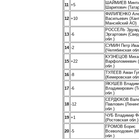
ШАЙМИЕВ Минт
11
+5
Шарипович (Татар
ФИЛИПЕНКО Але
12
+10
Васильевич (Хан
Мансийский АО)
РОССЕЛЬ Эдуар
13
-6
Эргартович (Све
обл.)
СУМИН Петр Ива
14
-2
(Челябинская обл
КУЗНЕЦОВ Миха
15
+22
Варфоломеевич (
обл.)
ТУЛЕЕВ Аман Гу
16
-8
(Кемеровская обл
ЯКУШЕВ Владим
17
-6
Владимирович (Т
обл.)
СЕРДЮКОВ Вале
18
-12
Павлович (Ленин
обл.)
ЧУБ Владимир Ф
19
+1
(Ростовская обл.)
ГРОМОВ Борис
20
-5
Всеволодович (М
обл.)