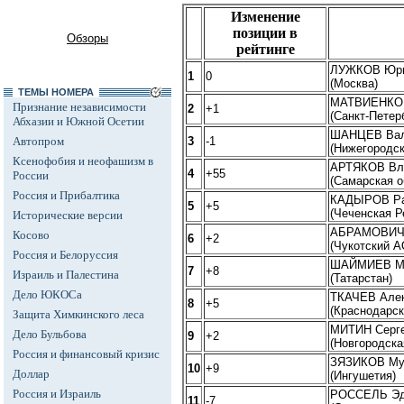
Изменение
позиции в
Обзоры
рейтинге
ЛУЖКОВ Юри
1
0
(Москва)
ТЕМЫ НОМЕРА
МАТВИЕНКО 
Признание независимости
2
+1
(Санкт-Петер
Абхазии и Южной Осетии
ШАНЦЕВ Вал
Автопром
3
-1
(Нижегородск
Ксенофобия и неофашизм в
АРТЯКОВ Вл
4
+55
России
(Самарская о
Россия и Прибалтика
КАДЫРОВ Ра
5
+5
(Чеченская Р
Исторические версии
АБРАМОВИЧ 
Косово
6
+2
(Чукотский А
Россия и Белоруссия
ШАЙМИЕВ Ми
7
+8
Израиль и Палестина
(Татарстан)
Дело ЮКОСа
ТКАЧЕВ Алек
8
+5
(Краснодарск
Защита Химкинского леса
МИТИН Серге
Дело Бульбова
9
+2
(Новгородска
Россия и финансовый кризис
ЗЯЗИКОВ Му
10
+9
Доллар
(Ингушетия)
Россия и Израиль
РОССЕЛЬ Эд
11
-7