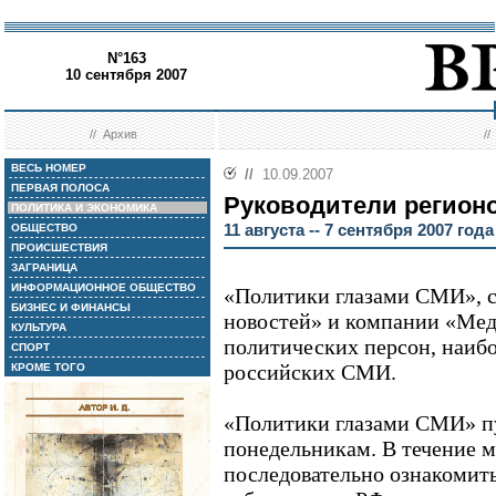
N°163
10 сентября 2007
//
Архив
/
ВЕСЬ НОМЕР
//
10.09.2007
ПЕРВАЯ ПОЛОСА
Руководители регион
ПОЛИТИКА И ЭКОНОМИКА
11 августа -- 7 сентября 2007 года
ОБЩЕСТВО
ПРОИСШЕСТВИЯ
ЗАГРАНИЦА
ИНФОРМАЦИОННОЕ ОБЩЕСТВО
«Политики глазами СМИ», 
БИЗНЕС И ФИНАНСЫ
новостей» и компании «Меди
КУЛЬТУРА
политических персон, наиб
СПОРТ
российских СМИ.
КРОМЕ ТОГО
«Политики глазами СМИ» п
понедельникам. В течение 
последовательно ознакомит