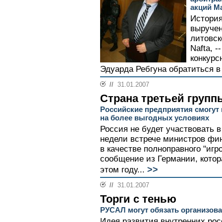
акций Ma
История
выручен
литовск
Nafta, -
конкур
Эдуарда Ребгуна обратиться в 
//
31.01.2007
Страна третьей групп
Российские предприятия смогут
на более выгодных условиях
Россия не будет участвовать 
недели встрече министров фи
в качестве полноправного "игр
сообщение из Германии, котор
>>
этом году...
//
31.01.2007
Торги с тенью
РУСАЛ могут обязать организов
Идея развития внутренних рос