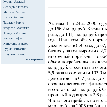
Кудрин Алексей
Лебедев Вячеслав
Меркель Ангела
Путин Владимир
Активы ВТБ-24 за 2006 год ув
Тарасюк Борис
Федотов Владимир
до 166,2 млрд руб. Кредитны
Фрадков Михаил
раза, до 141,1 млрд руб. про
Харири Рафик
года. При этом объем портф
Христенко Виктор
увеличился в 8,9 раза, до 6
Чуркин Виталий
бизнесу за год выросли с 2,7
Ющенко Виктор
ипотечный портфель -- с 664
все персоны
объем потребительских креди
млрд руб. Средства на счета
5,9 раза и составили 103,9 
депозитов -- в 6,7 раза, до 
срочных депозитов физическ
и составил 62,1 млрд руб. С
прошлый год вырос в 2,6 раза
Чистая его прибыль по итога
млрд руб. (за 2005 год банк 