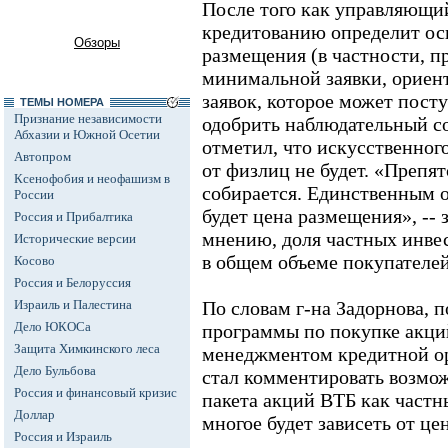
После того как управляющи
кредитованию определит о
Обзоры
размещения (в частности, 
минимальной заявки, ориен
заявок, которое может пост
ТЕМЫ НОМЕРА
Признание независимости
одобрить наблюдательный со
Абхазии и Южной Осетии
отметил, что искусственног
Автопром
от физлиц не будет. «Препя
Ксенофобия и неофашизм в
собирается. Единственным 
России
будет цена размещения», -- 
Россия и Прибалтика
мнению, доля частных инвес
Исторические версии
в общем объеме покупателей
Косово
Россия и Белоруссия
Израиль и Палестина
По словам г-на Задорнова, 
Дело ЮКОСа
программы по покупке акций
Защита Химкинского леса
менеджментом кредитной ор
Дело Бульбова
стал комментировать возмо
Россия и финансовый кризис
пакета акций ВТБ как частн
Доллар
многое будет зависеть от ц
Россия и Израиль