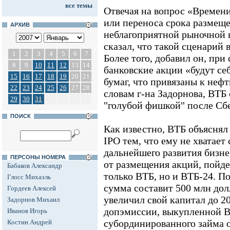
все темы
Отвечая на вопрос «Времен
или переноса срока размеще
АРХИВ
неблагоприятной рыночной 
сказал, что такой сценарий 
1
2
3
4
5
6
7
Более того, добавил он, при
8
9
10
11
12
13
14
банковские акции «будут себ
15
16
17
18
19
20
21
бумаг, что привязаны к нефт
22
23
24
25
26
27
28
словам г-на Задорнова, ВТБ
29
30
31
"голубой фишкой" после Сб
ПОИСК
Как известно, ВТБ объяснял
IPO тем, что ему не хватает
дальнейшего развития бизне
ПЕРСОНЫ НОМЕРА
от размещения акций, пойде
Бабаков Александр
только ВТБ, но и ВТБ-24. По
Глосс Михаэль
сумма составит 500 млн дол
Гордеев Алексей
увеличил свой капитал до 20
Задорнов Михаил
допэмиссии, выкупленной В
Иванов Игорь
субординированного займа 
Костин Андрей