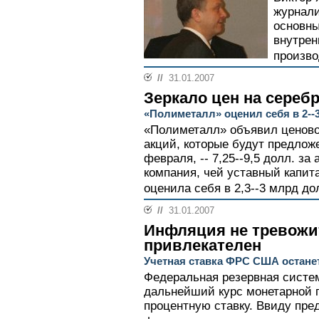
журнали
основны
внутрен
произво
//
31.01.2007
Зеркало цен на сереб
«Полиметалл» оценил себя в 2-
«Полиметалл» объявил ценово
акций, которые будут предлож
февраля, -- 7,25--9,5 долл. за
компания, чей уставный капит
оценила себя в 2,3--3 млрд дол
//
31.01.2007
Инфляция не тревожи
привлекателен
Учетная ставка ФРС США остане
Федеральная резервная систе
дальнейший курс монетарной 
процентную ставку. Ввиду пре