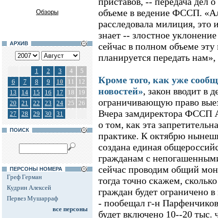
приставов, -- передача дел 
объеме в ведение ФССП. «А
Обзоры
расследовала милиция, это и
знает -- злостное уклонение
АРХИВ
сейчас в полном объеме эту
планируется передать нам»,
1
2
3
4
5
Кроме того, как уже сообщ
6
7
8
9
10
11
12
новостей»
, закон вводит в 
13
14
15
16
17
18
19
ограничивающую право выез
20
21
22
23
24
25
26
Вчера замдиректора ФССП А
27
28
29
30
31
о том, как эта запретительн
ПОИСК
практике. К октябрю нынешн
создана единая общероссийс
гражданам с непогашенным
сейчас проводим общий мон
ПЕРСОНЫ НОМЕРА
Греф Герман
тогда точно скажем, скольк
Кудрин Алексей
граждан будет ограничено в 
Первез Мушарраф
- пообещал г-н Парфенчиков
все персоны
будет включено 10--20 тыс. 