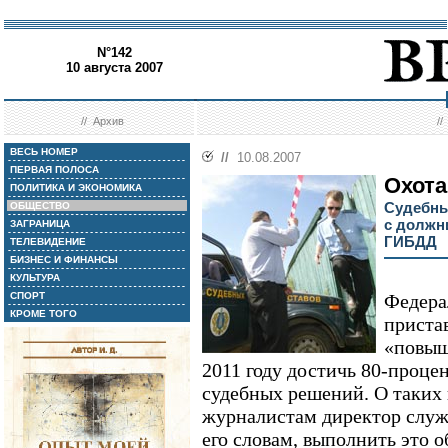
N°142
10 августа 2007
//
Архив
/
ВЕСЬ НОМЕР
//
10.08.2007
ПЕРВАЯ ПОЛОСА
Охота
ПОЛИТИКА И ЭКОНОМИКА
Судебны
ОБЩЕСТВО
с должн
ЗАГРАНИЦА
ГИБДД
ТЕЛЕВИДЕНИЕ
БИЗНЕС И ФИНАНСЫ
КУЛЬТУРА
СПОРТ
Федера
КРОМЕ ТОГО
приста
«повыш
2011 году достичь 80-проце
судебных решений. О таких 
журналистам директор слу
его словам, выполнить это