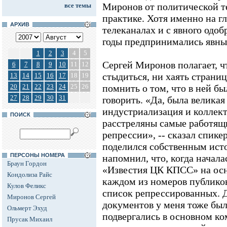
Миронов от политической т
все темы
практике. Хотя именно на 
АРХИВ
телеканалах и с явного одоб
годы предпринимались явны
1
2
3
4
5
Сергей Миронов полагает, ч
6
7
8
9
10
11
12
стыдиться, ни хаять страни
13
14
15
16
17
18
19
20
21
22
23
24
25
26
помнить о том, что в ней бы
27
28
29
30
31
говорить. «Да, была великая
индустриализация и коллект
ПОИСК
расстреляны самые работящ
репрессии», -- сказал спике
поделился собственным ист
ПЕРСОНЫ НОМЕРА
напомнил, что, когда начала
Браун Гордон
«Известия ЦК КПСС» на осн
Кондолиза Райс
каждом из номеров публиков
Кулов Феликс
список репрессированных. 
Миронов Сергей
документов у меня тоже бы
Ольмерт Эхуд
подвергались в основном к
Прусак Михаил