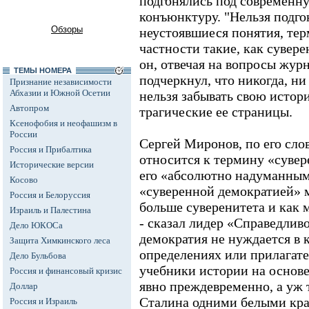
подгонялись под современн
конъюнктуру. "Нельзя подго
Обзоры
неустоявшиеся понятия, тер
частности такие, как сувере
он, отвечая на вопросы жур
ТЕМЫ НОМЕРА
подчеркнул, что никогда, ни
Признание независимости
Абхазии и Южной Осетии
нельзя забывать свою истор
Автопром
трагические ее страницы.
Ксенофобия и неофашизм в
России
Сергей Миронов, по его сло
Россия и Прибалтика
относится к термину «сувер
Исторические версии
его «абсолютно надуманным
Косово
«суверенной демократией» 
Россия и Белоруссия
больше суверенитета и как 
Израиль и Палестина
- сказал лидер «Справедлив
Дело ЮКОСа
демократия не нуждается в 
Защита Химкинского леса
определениях или прилагат
Дело Бульбова
учебники истории на основе
Россия и финансовый кризис
явно преждевременно, а уж 
Доллар
Сталина одними белыми кра
Россия и Израиль