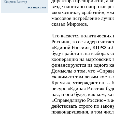
директора предприятий, а ко
Ющенко Виктор
везде написано напротив ре
все персоны
«колхозник», «рабочий», «ж
массовое истребление лучше
сказал Миронов.
Что касается политических
России», то ее лидер счита
«Единой России», КПРФ и ЛД
будут работать на выборах 
кооперацию на мартовских в
финансируются из одного ка
Домыслы о том, что «Справе
«каким-то там левым костыл
Кремля», утверждает он, --
ресурс «Единая Россия» буд
нас, и она будет, как ком, ка
«Справедливую Россию» в а
действовать строго по закон
правонарушения, в том числ