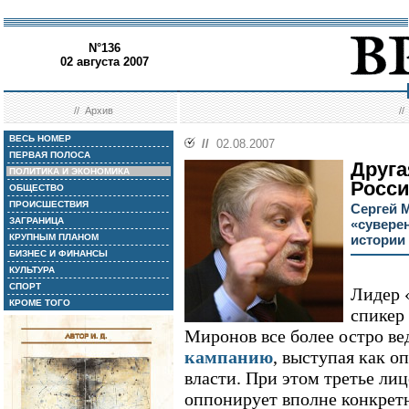
N°136
02 августа 2007
//
Архив
/
ВЕСЬ НОМЕР
//
02.08.2007
ПЕРВАЯ ПОЛОСА
Друга
ПОЛИТИКА И ЭКОНОМИКА
Росс
ОБЩЕСТВО
ПРОИСШЕСТВИЯ
Сергей 
ЗАГРАНИЦА
«сувере
КРУПНЫМ ПЛАНОМ
истории
БИЗНЕС И ФИНАНСЫ
КУЛЬТУРА
СПОРТ
Лидер 
КРОМЕ ТОГО
спикер
Миронов все более остро в
кампанию
, выступая как 
власти. При этом третье ли
оппонирует вполне конкрет