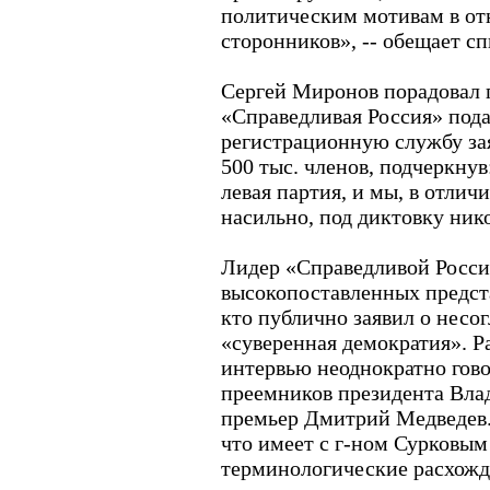
политическим мотивам в о
сторонников», -- обещает сп
Сергей Миронов порадовал 
«Справедливая Россия» пода
регистрационную службу зая
500 тыс. членов, подчеркну
левая партия, и мы, в отлич
насильно, под диктовку ник
Лидер «Справедливой Росси
высокопоставленных предст
кто публично заявил о несо
«суверенная демократия». Ра
интервью неоднократно гов
преемников президента Вла
премьер Дмитрий Медведев. 
что имеет с г-ном Сурковым
терминологические расхожде