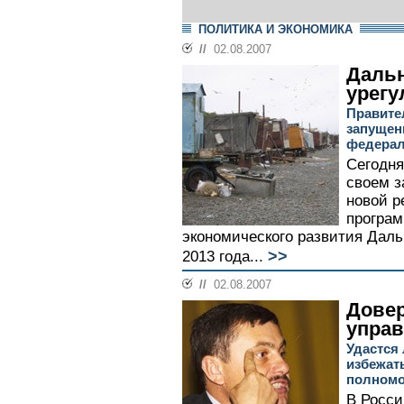
ПОЛИТИКА И ЭКОНОМИКА
//
02.08.2007
Даль
урегу
Правите
запущен
федерал
Сегодня
своем з
новой р
програм
экономического развития Даль
>>
2013 года...
//
02.08.2007
Дове
упра
Удастся
избежат
полномо
В Росси