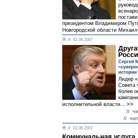
руковод
всенаро
постави
президентом Владимиром Пути
Новгородской области Михаил 
//
02.08.2007
Друга
Росс
Сергей 
«сувере
истории
Лидер «
Совета 
более о
кампани
>>
исполнительной власти...
// ч
// чи
//
02.08.2007
Коммунальная услуга