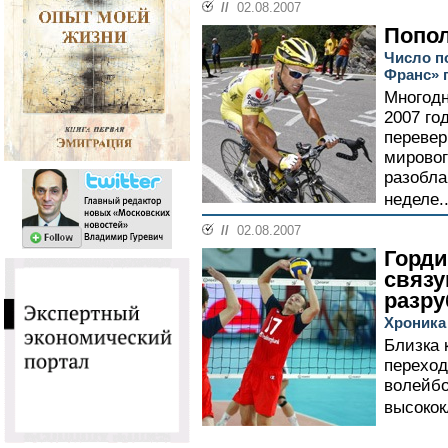
//
02.08.2007
Попол
Число п
Франс» 
Многодн
2007 го
перевер
мировог
разобла
неделе.
//
02.08.2007
Горди
связ
разру
Хроника
Близка 
переход
волейбо
высокок