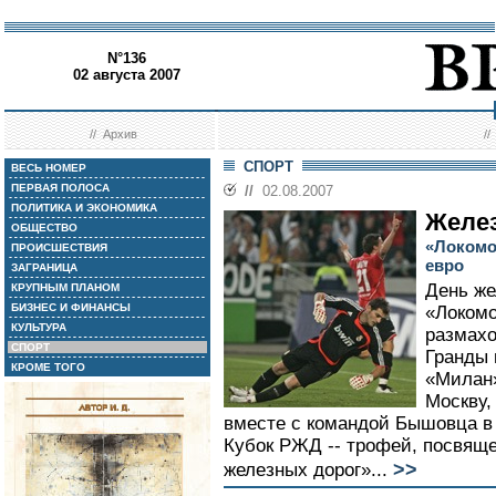
N°136
02 августа 2007
//
Архив
/
СПОРТ
ВЕСЬ НОМЕР
ПЕРВАЯ ПОЛОСА
//
02.08.2007
ПОЛИТИКА И ЭКОНОМИКА
Желе
ОБЩЕСТВО
«Локомо
ПРОИСШЕСТВИЯ
евро
ЗАГРАНИЦА
День же
КРУПНЫМ ПЛАНОМ
БИЗНЕС И ФИНАНСЫ
«Локомо
КУЛЬТУРА
размахо
СПОРТ
Гранды 
КРОМЕ ТОГО
«Милан»
Москву,
вместе с командой Бышовца в
Кубок РЖД -- трофей, посвящ
>>
железных дорог»...