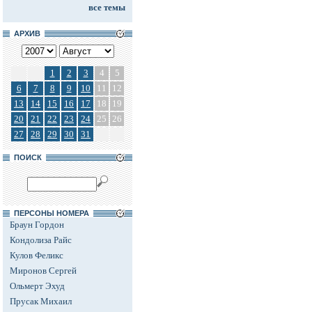
все темы
АРХИВ
1
2
3
4
5
6
7
8
9
10
11
12
13
14
15
16
17
18
19
20
21
22
23
24
25
26
27
28
29
30
31
ПОИСК
ПЕРСОНЫ НОМЕРА
Браун Гордон
Кондолиза Райс
Кулов Феликс
Миронов Сергей
Ольмерт Эхуд
Прусак Михаил