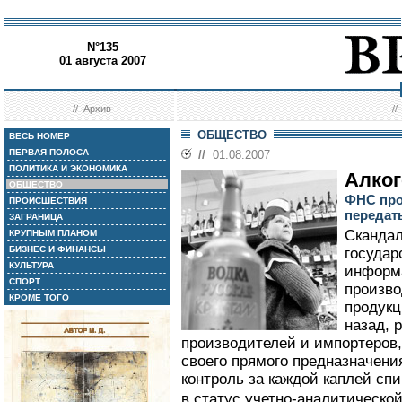
N°135
01 августа 2007
//
Архив
/
ОБЩЕСТВО
ВЕСЬ НОМЕР
ПЕРВАЯ ПОЛОСА
//
01.08.2007
ПОЛИТИКА И ЭКОНОМИКА
Алког
ОБЩЕСТВО
ФНС про
ПРОИСШЕСТВИЯ
передат
ЗАГРАНИЦА
Скандал
КРУПНЫМ ПЛАНОМ
БИЗНЕС И ФИНАНСЫ
государ
КУЛЬТУРА
информа
СПОРТ
произво
КРОМЕ ТОГО
продукц
назад, 
производителей и импортеров,
своего прямого предназначения
контроль за каждой каплей сп
в статус учетно-аналитической