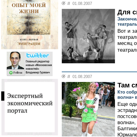
//
01.08.2007
Для с
Закончи
театрал
Вот и з
театрал
месяц о
театрал
//
01.08.2007
Там с
Кто соб
волна» 
Еще од
эстрадн
постсов
волна»,
Балтики
Юрмале