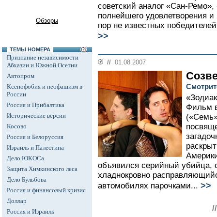
советский аналог «Сан-Ремо», 
полнейшего удовлетворения и
Обзоры
пор не известных победителей
>>
ТЕМЫ НОМЕРА
Признание независимости
//
01.08.2007
Абхазии и Южной Осетии
Созве
Автопром
Смотрите
Ксенофобия и неофашизм в
России
«Зодиак
Россия и Прибалтика
Фильм в
Исторические версии
(«Семь»
посвяще
Косово
загадоч
Россия и Белоруссия
раскрыт
Израиль и Палестина
Америки
Дело ЮКОСа
объявился серийный убийца, 
Защита Химкинского леса
хладнокровно расправляющий
Дело Бульбова
>>
автомобилях парочками...
Россия и финансовый кризис
Доллар
/
Россия и Израиль