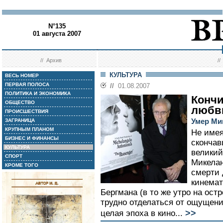
N°135
01 августа 2007
//
Архив
/
КУЛЬТУРА
ВЕСЬ НОМЕР
ПЕРВАЯ ПОЛОСА
//
01.08.2007
ПОЛИТИКА И ЭКОНОМИКА
Кончи
ОБЩЕСТВО
любв
ПРОИСШЕСТВИЯ
Умер Ми
ЗАГРАНИЦА
КРУПНЫМ ПЛАНОМ
Не имея
БИЗНЕС И ФИНАНСЫ
скончав
КУЛЬТУРА
великий
СПОРТ
Микелан
КРОМЕ ТОГО
смерти 
кинемат
Бергмана (в то же утро на ост
трудно отделаться от ощущения
>>
целая эпоха в кино...