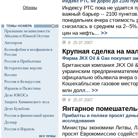
Индекс РТС не дорос до 2100 пу
Индексу РТС пока не удается 
Обзоры
важный барьер -- 2100 пунктов
понедельник вчера стоимость
снизилась в среднем на 2--5%
ТЕМЫ НОМЕРА
Признание независимости
>>
цен на нефть...
Абхазии и Южной Осетии
Автопром
//
25.07.2007
Ксенофобия и неофашизм в
Крупная сделка на ма
России
Фирма JKX Oil & Gas покупает за
Россия и Прибалтика
Британская компания JKX Oil 
Исторические версии
украинским предпринимателе
Косово
официально объявила вчера о 
Россия и Белоруссия
Кошехабльское газовое местор
Израиль и Палестина
>>
млн долл...
Дело ЮКОСа
//
25.07.2007
Защита Химкинского леса
Янтарное помешатель
Дело Бульбова
Прибалты и поляки просят деньг
Россия и финансовый кризис
исследования
Доллар
Министры экономики Литвы, Л
Россия и Израиль
просят Еврокомиссию содейст
все темы