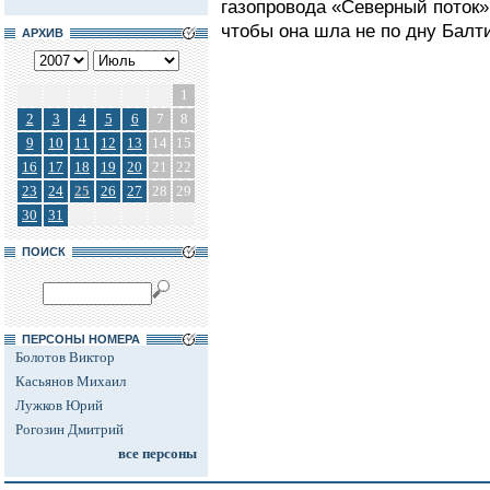
газопровода «Северный поток»
чтобы она шла не по дну Балти
АРХИВ
1
2
3
4
5
6
7
8
9
10
11
12
13
14
15
16
17
18
19
20
21
22
23
24
25
26
27
28
29
30
31
ПОИСК
ПЕРСОНЫ НОМЕРА
Болотов Виктор
Касьянов Михаил
Лужков Юрий
Рогозин Дмитрий
все персоны