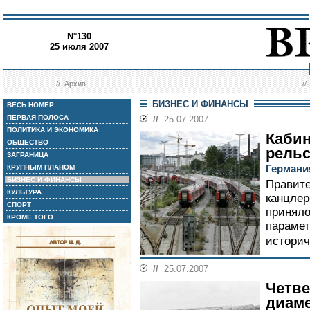
N°130
25 июля 2007
//
Архив
/
БИЗНЕС И ФИНАНСЫ
ВЕСЬ НОМЕР
ПЕРВАЯ ПОЛОСА
//
25.07.2007
ПОЛИТИКА И ЭКОНОМИКА
Кабин
ОБЩЕСТВО
рель
ЗАГРАНИЦА
Германи
КРУПНЫМ ПЛАНОМ
БИЗНЕС И ФИНАНСЫ
Правите
КУЛЬТУРА
канцлер
СПОРТ
приняло
КРОМЕ ТОГО
парамет
историч
//
25.07.2007
Четве
диам