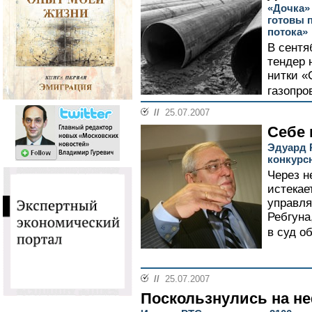
«Дочка»
готовы 
потока»
В сентя
тендер 
нитки «
газопро
//
25.07.2007
Себе 
Эдуард 
конкур
Через н
истекае
управл
Ребгуна
в суд о
//
25.07.2007
Поскользнулись на н