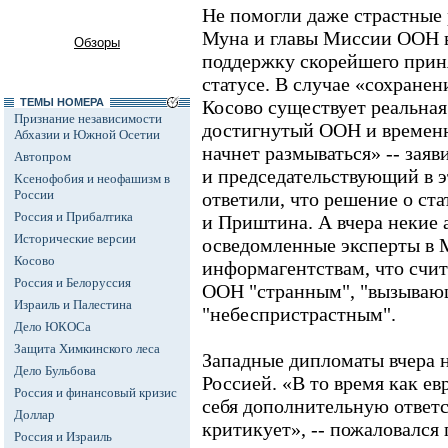
Не помогли даже страстные
Муна и главы Миссии ООН в
Обзоры
поддержку скорейшего прин
статусе. В случае «сохране
ТЕМЫ НОМЕРА
Косово существует реальная 
Признание независимости
достигнутый ООН и временн
Абхазии и Южной Осетии
начнет размываться» -- заяв
Автопром
и председательствующий в 
Ксенофобия и неофашизм в
России
ответили, что решение о ст
Россия и Прибалтика
и Приштина. А вчера некие 
Исторические версии
осведомленные эксперты в 
Косово
информагентствам, что счи
Россия и Белоруссия
ООН "странным", "вызываю
Израиль и Палестина
"небеспристрастным".
Дело ЮКОСа
Защита Химкинского леса
Западные дипломаты вчера 
Дело Бульбова
Россией. «В то время как е
Россия и финансовый кризис
себя дополнительную ответс
Доллар
критикует», -- пожаловался 
Россия и Израиль