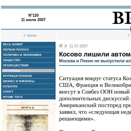
N°120
11 июля 2007
//
Архив
/
ВЕСЬ НОМЕР
//
11.07.2007
ПЕРВАЯ ПОЛОСА
Косово лишили автом
ПОЛИТИКА И ЭКОНОМИКА
Москва и Пекин не выпустили ал
ОБЩЕСТВО
ПРОИСШЕСТВИЯ
ЗАГРАНИЦА
КРУПНЫМ ПЛАНОМ
Ситуация вокруг статуса Ко
БИЗНЕС И ФИНАНСЫ
США, Франция и Великобри
КУЛЬТУРА
внесут в Совбез ООН новый 
СПОРТ
дополнительных дискуссий п
КРОМЕ ТОГО
Американский постпред при
заявил, что «следующая нед
решающими».