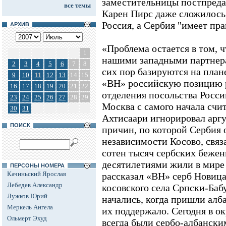
заместительницы постпред
все темы
Карен Пирс даже сложилось 
Россия, а Сербия "имеет пра
АРХИВ
«Проблема остается в том, 
1
нашими западными партнер
2
3
4
5
6
7
8
сих пор базируются на план
9
10
11
12
13
14
15
«ВН» российскую позицию 
16
17
18
19
20
21
22
отделения посольства Росси
23
24
25
26
27
28
29
Москва с самого начала счит
30
31
Ахтисаари игнорировал аргу
ПОИСК
причин, по которой Сербия 
независимости Косово, свя
сотен тысяч сербских бежен
десятилетиями жили в мире 
ПЕРСОНЫ НОМЕРА
Качиньский Ярослав
рассказал «ВН» серб Новица
Лебедев Александр
косовского села Српски-Баб
Лужков Юрий
начались, когда пришли алб
Меркель Ангела
их поддержало. Сегодня в о
Ольмерт Эхуд
всегда были сербо-албански