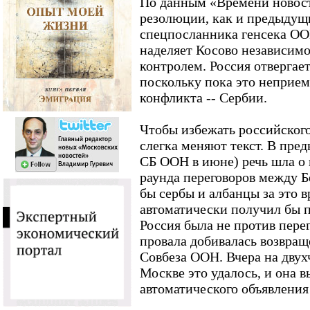
По данным «Времени новост
резолюции, как и предыдущи
спецпосланника генсека ОО
наделяет Косово независим
контролем. Россия отвергает
поскольку пока это неприем
конфликта -- Сербии.
Чтобы избежать российског
слегка меняют текст. В пре
СБ ООН в июне) речь шла о 
раунда переговоров между 
бы сербы и албанцы за это в
автоматически получил бы 
Россия была не против перег
провала добивалась возвра
Совбеза ООН. Вчера на двух
Москве это удалось, и она в
автоматического объявления