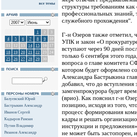
все темы
структуры требованиям как 
профессиональных знаний, т
АРХИВ
служебного прохождения".
1
2
3
Г-н Озеров также отметил, 
4
5
6
7
8
9
10
УПК и закон «О прокуратуре
11
12
13
14
15
16
17
вступают через 90 дней посл
18
19
20
21
22
23
24
только 6 сентября этого год
25
26
27
28
29
30
вопроса о главе комитета С
котором будет оформлено со
ПОИСК
Александра Бастрыкина глав
добавил, что до вступления 
замгенпрокурора будет врем
ПЕРСОНЫ НОМЕРА
(врио). Как пояснил г-н Озе
Балуевский Юрий
позицию, исходя из того, чт
Бастрыкин Александр
процесс формирования коми
Иванов Сергей
кадры и решать организацио
Кадыров Рамзан
инструкции и предложения».
Путин Владимир
не может быть застопорен, 
Рязанов Александр