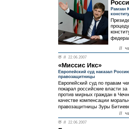
Росс
Рамзан 
констит
Президе
процеду
констит
федерал
// ч
//
22.06.2007
«Миссис Икс»
Европейский суд наказал Россию
правозащитницы
Европейский суд по правам че
покарал российские власти за
против мирных граждан в Чечне
качестве компенсации моральн
правозащитницы Зуры Битиево
// ч
//
22.06.2007