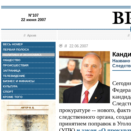
N°107
22 июня 2007
//
Архив
/
ВЕСЬ НОМЕР
//
22.06.2007
ПЕРВАЯ ПОЛОСА
Канди
ПОЛИТИКА И ЭКОНОМИКА
Названо
ОБЩЕСТВО
Следств
ПРОИСШЕСТВИЯ
ЗАГРАНИЦА
ТЕЛЕВИДЕНИЕ
БИЗНЕС И ФИНАНСЫ
Сегодня
КУЛЬТУРА
Федера
СПОРТ
кандид
КРОМЕ ТОГО
Следст
прокуратуре -- нового, фак
следственного органа, созда
принятием поправок в Угол
(УПК)
и закон «О прокура