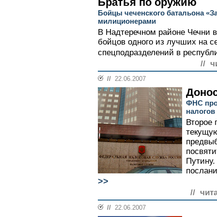
Братья по оружию
Бойцы чеченского батальона «За
милиционерами
В Надтеречном районе Чечни в
бойцов одного из лучших на с
спецподразделений в республик
// ч
//
22.06.2007
Донос
ФНС про
налогов
Второе 
текущую
предвыб
посвяти
Путину.
послани
>>
// чит
//
22.06.2007