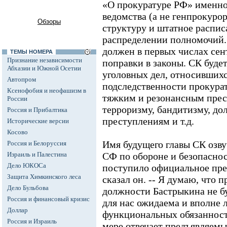
«О прокуратуре РФ» именно 
ведомства (а не генпрокурор
Обзоры
структуру и штатное распис
распределении полномочий.
должен в первых числах сент
ТЕМЫ НОМЕРА
Признание независимости
поправки в законы. СК буде
Абхазии и Южной Осетии
уголовных дел, относившихс
Автопром
подследственности прокурат
Ксенофобия и неофашизм в
тяжким и резонансным прес
России
терроризму, бандитизму, д
Россия и Прибалтика
преступлениям и т.д.
Исторические версии
Косово
Имя будущего главы СК озву
Россия и Белоруссия
Израиль и Палестина
СФ по обороне и безопаснос
Дело ЮКОСа
поступило официальное пред
Защита Химкинского леса
сказал он. -- Я думаю, что 
Дело Бульбова
должности Бастрыкина не б
Россия и финансовый кризис
для нас ожидаема и вполне 
Доллар
функциональных обязанност
Россия и Израиль
мере отвечает предъявляемы