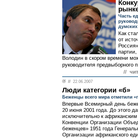
Конку
рынк
Часть е
руковод
думских
Как ста
от исто
Россия»
партии,
Володин в скором времени мо
руководителя предвыборного п
// чи
//
22.06.2007
Люди категории «б»
Беженцы всего мира отметили 
Впервые Всемирный день беже
20 июня 2001 года. До этого д
исключительно к африканским 
Конвенции Организации Объе
беженцев» 1951 года Генераль
Организации африканского еди