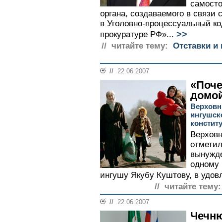
самосто
органа, создаваемого в связи
в Уголовно-процессуальный ко
>>
прокуратуре РФ»...
// читайте тему:
Отставки и 
//
22.06.2007
«Поче
домо
Верховн
ингушск
констит
Верховн
отметил
вынужде
одному 
ингушу Якубу Куштову, в удовл
// читайте тему:
//
22.06.2007
Чечню