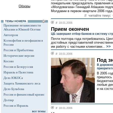
понедельник председатель правления к
Обзоры
«Молдовагаза» Геннадий Абашкин подп
Молдавии в первом квартале 2006 года.
// читайте тему:
ТЕМЫ НОМЕРА
//
18.01.2006
Признание независимости
Прием окончен
Абхазии и Южной Осетии
ЦБ завершил отбор банков в систему ст
Автопром
Почти полтора года потребовалось Цен
Ксенофобия и неофашизм в
достойных представителей отечественн
России
>>
им работу с частными клиентами...
Россия и Прибалтика
//
18.01.2006
Исторические версии
Под з
Косово
В дорожно
Россия и Белоруссия
приоритет
Израиль и Палестина
В 2005 го
пришлось 
Дело ЮКОСа
бюджетног
Защита Химкинского леса
любые де
и на сост
Дело Бульбова
Россия и финансовый кризис
Доллар
Россия и Израиль
//
18.01.2006
все темы