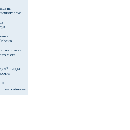
ась на
лнечногорске
ов
суд
аемых
в Москве
йские власти
оятельств
дил Ричарда
еоргия
алог
все события