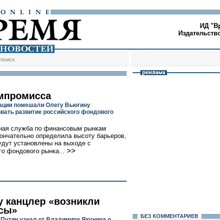
ИД "В
Издательств
/
поиск
мпромисса
ации помешали Олегу Вьюгину
вать развитие российского фондового
ная служба по финансовым рынкам
ончательно определила высоту барьеров,
удут установлены на выходе с
>>
го фондового рынка...
у канцлер «возникли
сы»
БЕЗ КОМMЕНТАРИЕВ
Путин узнал от Владимира Якунина о