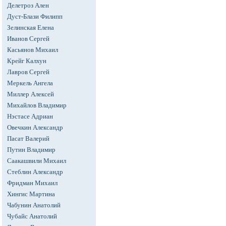
Делетроз Ален
Дуст-Блази Филипп
Зелинская Елена
Иванов Сергей
Касьянов Михаил
Крейг Калхун
Лавров Сергей
Меркель Ангела
Миллер Алексей
Михайлов Владимир
Нэстасе Адриан
Овечкин Александр
Пасат Валерий
Путин Владимир
Саакашвили Михаил
Стеблин Александр
Фридман Михаил
Хингис Мартина
Чабунин Анатолий
Чубайс Анатолий