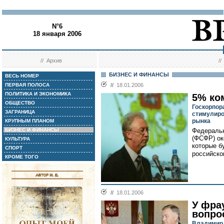
N°6
18 января 2006
//
Архив
/
БИЗНЕС И ФИНАНСЫ
ВЕСЬ НОМЕР
ПЕРВАЯ ПОЛОСА
//
18.01.2006
ПОЛИТИКА И ЭКОНОМИКА
5% ко
ОБЩЕСТВО
Госкорпор
ЗАГРАНИЦА
стимулиро
рынка
КРУПНЫМ ПЛАНОМ
БИЗНЕС И ФИНАНСЫ
Федераль
(ФСФР) ок
КУЛЬТУРА
которые б
СПОРТ
российско
КРОМЕ ТОГО
//
18.01.2006
У фра
вопро
Владимир 