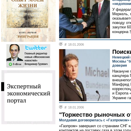
«недопони
У федерал
Меркель, 
оказывает
поводу от
закупки 6
концерна 
//
18.01.2006
Поиск
Немецкий 
Москвы "б
доверия
Накануне 
канцлера 
внешнепол
Манфред Г
корреспон
и Европа 
Украине га
//
18.01.2006
"Торжество рыночных о
Молдавия договорилась с «Газпромом» о
«Газпром» завершил со странами СНГ 
контрактов на поставку газа в этом го