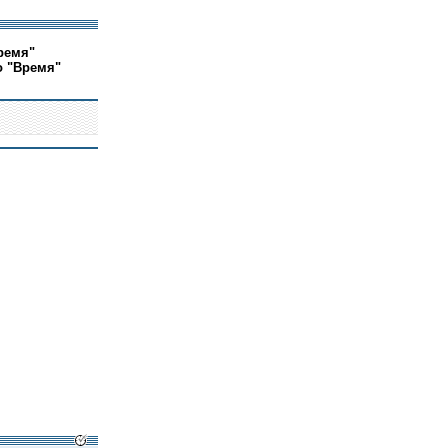
ремя"
о "Время"