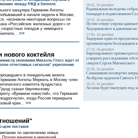
мании» между РЖД и Siemens
18:51, 16 декабря
Радикальная молодежь собрал
ьного канцлера Германии Ангелы
площади в подмосковном Со
побывавшей в начале недели в Москве,
ся, «возникли некоторые вопросы» по
18:32, 16 декабря
Путин отверг упреки адвокат
каза «Российских железных дорог» от
0 скоростных поездов у немецкого
Ходорковского в давлении на 
>>
Siemens...
17:58, 16 декабря
Задержан один из предполаг
организаторов беспорядков 
17:10, 16 декабря
Европарламент призвал росси
и нового коктейля
ускорить расследование обст
министр экономики Михаэль Глосс ждет от
смерти Сергея Магнитского
олее отчетливых сигналов" укрепления
16:35, 16 декабря
Саакашвили посмертно награ
прошедшего в понедельник визита
Холбрука орденом Святого Г
Германии Ангелы Меркель в Москву член
итического комитета бундестага
16:14, 16 декабря
Ассанж будет выпущен под з
рунд сказал берлинскому
денту «Времени новостей», что Германия
«вздрогнули», когда Россия перекрыла
>>
зовый кран...
тношений"
 цене поставок
кампанию по заключению новых
ду. Поздно вечером в минувший