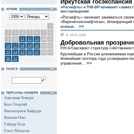
Иркутская госэкспансия
«Роснефть» и ТНК-ВР начинают совмест
АРХИВ
месторождения
«Роснефть» начинает заниматься своим
«Верхнечонскнефтегаз», блокирующий п
1
>>
осенью...
2
3
4
5
6
7
8
//
18.01.2006
9
10
11
12
13
14
15
Добровольная прозрачн
16
17
18
19
20
21
22
РУСАЛ раскроет структуру собственнос
23
24
25
26
27
28
29
Крупнейшая в России алюминиевая кор
ближайшие полтора года усовершенство
30
31
>>
управления...
ПОИСК
ПЕРСОНЫ НОМЕРА
Аласания Темури
Боос Георгий
Висенгериев Хайруди
Вьюгин Олег
Гайдар Егор
Глосс Михаэль