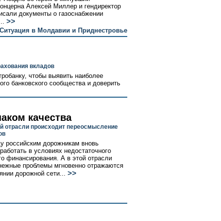
онцерна Алексей Миллер и гендиректор
исали документы о газоснабжении
>>
..
Ситуация в Молдавии и Приднестровье
рахования вкладов
тробанку, чтобы выявить наиболее
ого банковского сообщества и доверить
наком качества
й отрасли происходит переосмысление
ов
ду российским дорожникам вновь
работать в условиях недостаточного
о финансирования. А в этой отрасли
нежные проблемы мгновенно отражаются
>>
оянии дорожной сети...