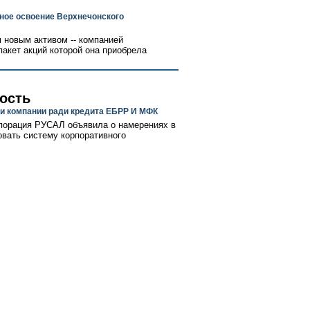
ное освоение Верхнечонского
 новым активом -- компанией
акет акций которой она приобрела
ость
ти компании ради кредита ЕБРР И МФК
порация РУСАЛ объявила о намерениях в
вать систему корпоративного