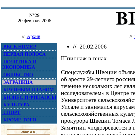
N°29
20 февраля 2006
//
Архив
//
//
20.02.2006
ВЕСЬ НОМЕР
ПЕРВАЯ ПОЛОСА
Шпионаж в генах
ПОЛИТИКА И
ЭКОНОМИКА
Спецслужбы Швеции объяви
ОБЩЕСТВО
об аресте 29-летнего росси
ЗАГРАНИЦА
течение нескольких лет яв
КРУПНЫМ ПЛАНОМ
исследователем» в Центре г
БИЗНЕС И ФИНАНСЫ
Университете сельскохозяйс
КУЛЬТУРА
Упсале и занимался вируса
СПОРТ
сельскохозяйственных культ
КРОМЕ ТОГО
прокурора Швеции Томаса 
Замятнин «подозревается в 
которая наносит ущерб нац