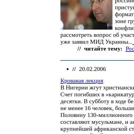
россий
присту
формат
зоне г
конфли
рассмотреть вопрос об учас
уже заявил МИД Украины...
// читайте тему:
Ро
//
20.02.2006
Кровавая лекция
В Нигерии жгут христианск
Счет погибших в «карикату
десятки. В субботу в ходе б
не менее 16 человек, больш
Половину 130-миллионного 
составляют мусульмане, и а
крупнейшей африканской ст