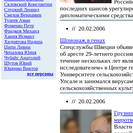
Россий
Скловский Константин
последних шансов урегулир
Слуцкий Леонид
дипломатическими средства
Смехов Вениамин
Тулеев Аман
Фоменко Петр
//
20.02.2006
Фрадков Михаил
Хания Исмаил
Шпионаж в генах
Хидоятова Надира
Спецслужбы Швеции объяви
Ципи Ливни
Чепалова Юлия
об аресте 29-летнего росси
Чубайс Анатолий
течение нескольких лет яв
Шутов Юрий
исследователем» в Центре г
Ющенко Виктор
Университете сельскохозяйс
все персоны
Упсале и занимался вируса
сельскохозяйственных культу
//
20.02.2006
Грузин
миротв
Власти