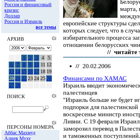
Белору
Россия и финансовый
марта,
кризис
междун
Доллар
Россия и Израиль
европейские структуры сдел
все темы
которых следует, что в слу
избирательного процесса за
АРХИВ
отношении белорусских чино
// читайте 
1
2
3
4
5
6
7
8
9
10
11
12
//
20.02.2006
13
14
15
16
17
18
19
Финансами по ХАМАС
20
21
22
23
24
25
26
Израиль вводит экономичес
27
28
палестинцев
ПОИСК
"Израиль больше не будет и
подпорки для палестинской э
воскресенье министр иност
Ливни. С 19 февраля Израил
ПЕРСОНЫ НОМЕРА
заморозил перевод в Палес
Аббас Махмуд
и таможенных поступлений.
Алиев Муху