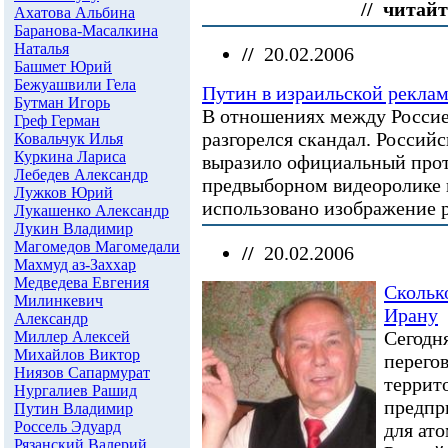
// читайт
Ахатова Альбина
Баранова-Масалкина
Наталья
//
20.02.2006
Башмет Юрий
Бежуашвили Гела
Путин в израильской рекла
Бутман Игорь
В отношениях между Россие
Греф Герман
разгорелся скандал. Российс
Ковальчук Илья
Куркина Лариса
выразило официальный протес
Лебедев Александр
предвыборном видеоролике 
Лужков Юрий
использовано изображение р
Лукашенко Александр
Лукин Владимир
Магомедов Магомедали
//
20.02.2006
Махмуд аз-Заххар
Медведева Евгения
Скольк
Милинкевич
Ирану
Александр
Сегодн
Миллер Алексей
Михайлов Виктор
перего
Ниязов Сапармурат
террит
Нургалиев Рашид
предпр
Путин Владимир
Россель Эдуард
для ат
Рязанский Валерий