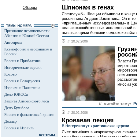
Шпионаж в генах
Обзоры
Спецслужбы Швеции объявили в конце м
россиянина Андрея Замятнина. Он в те
«приглашенным исследователем» в Цен
ТЕМЫ НОМЕРА
сельскохозяйственных исследований в 
Признание независимости
вызывающими болезни сельскохозяйств
Абхазии и Южной Осетии
//
20.02.2006
Автопром
Грузи
Ксенофобия и неофашизм в
росси
России
Россия и Прибалтика
Власти Гр
миротворц
Исторические версии
миротворч
Косово
осетинско
рассмотре
Россия и Белоруссия
миссии уж
Израиль и Палестина
Дело ЮКОСа
Защита Химкинского леса
// читайте тему:
Р
Дело Бульбова
//
20.02.2006
Россия и финансовый кризис
Кровавая лекция
Доллар
В Нигерии жгут христианские церкви
Россия и Израиль
Счет погибших в «карикатурном скандал
все темы
ходе беспорядков в Нигерии погибло не