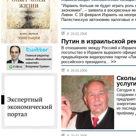
"Израиль больше не будет играть роль
экономики", -- заявила в воскресенье 
Ливни. С 19 февраля Израиль на неопр
Палестинскую автономию налоговых и 
//
20.02.2006
Путин в израильской ре
В отношениях между Россией и Израиле
посольство в Израиле выразило официал
предвыборном видеоролике партии «Ли
>>
российского президента...
//
20.02.2006
Сколь
услуг
Сегодня в
создании 
предприят
энергетик
из послед
проблему 
//
20.02.2006