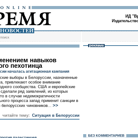
ИД "В
Издательств
/
поиск
менением навыков
ого пехотинца
сии началась агитационная кампания
ские выборы в Белоруссии, назначенные
та, привлекают особое внимание
дного сообщества. США и европейские
 сделали ряд заявлений, из которых
что в случае недемократичности
ьного процесса запад применит санкции в
>>
 белорусских чиновников...
/ читайте тему:
Ситуация в Белоруссии
БЕЗ КОМMЕНТАРИЕВ
против палестинцев