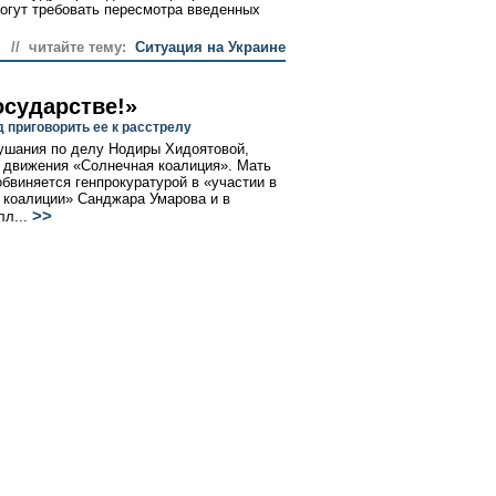
огут требовать пересмотра введенных
// читайте тему:
Ситуация на Украине
осударстве!»
 приговорить ее к расстрелу
ушания по делу Нодиры Хидоятовой,
о движения «Солнечная коалиция». Мать
обвиняется генпрокуратурой в «участии в
 коалиции» Санджара Умарова и в
>>
лл...