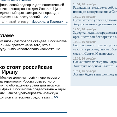
18:51, 16 декабря
 финансовой подпорки для палестинской
Радикальная молодежь собрал
министр иностранных дел Израиля Ципи
площади в подмосковном Со
еделенный срок заморозил перевод в
>>
таможенных поступлений...
18:32, 16 декабря
Путин отверг упреки адвокат
// читайте тему:
Израиль и Палестина
Ходорковского в давлении на 
17:58, 16 декабря
Задержан один из предполаг
кламе
организаторов беспорядков 
м вновь разгорелся скандал. Российское
17:10, 16 декабря
ьный протест из-за того, что в
Европарламент призвал росси
куд» было использовано изображение
ускорить расследование обст
смерти Сергея Магнитского
16:35, 16 декабря
Саакашвили посмертно награ
Холбрука орденом Святого Г
ко стоят российские
и Ирану
16:14, 16 декабря
Ассанж будет выпущен под з
 Москве должны пройти переговоры о
на территории России совместного
ия по обогащению урана для атомной
и Ирана. Российское предложение -- один
них шансов урегулировать иранскую
>>
дипломатическими средствами...