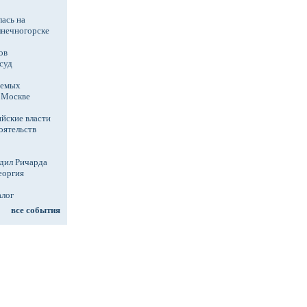
ась на
лнечногорске
ов
суд
аемых
в Москве
йские власти
оятельств
дил Ричарда
еоргия
алог
все события