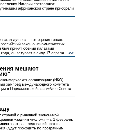
населения Нигерии составляют
крупнейшей африканской стране приобрели
н стал лучше» -- так оценил генсек
 российский закон о некоммерческих
н был принят обеими палатами
>>
года, он вступает в силу 17 апреля...
оения мешают
ию"
некоммерческих организациях (НКО)
вый зампред международного комитета
ции в Парламентской ассамблее Совета
аду
 страной с рыночной экономикой.
краиной «задним числом» -- с 1 февраля.
мпинговых расследований против
ния будут проходить по прозрачным