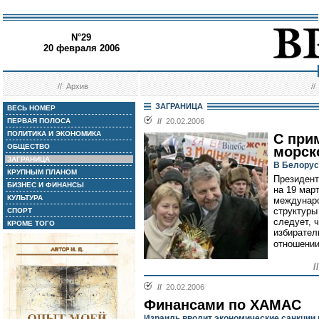
N°29
20 февраля 2006
//
Архив
/
ЗАГРАНИЦА
ВЕСЬ НОМЕР
ПЕРВАЯ ПОЛОСА
//
20.02.2006
ПОЛИТИКА И ЭКОНОМИКА
С при
ОБЩЕСТВО
морск
ЗАГРАНИЦА
В Белорус
КРУПНЫМ ПЛАНОМ
Президент
БИЗНЕС И ФИНАНСЫ
на 19 мар
КУЛЬТУРА
междунаро
структуры
СПОРТ
следует, 
КРОМЕ ТОГО
избирател
отношении
/
//
20.02.2006
Финансами по ХАМАС
Израиль вводит экономические санкции 