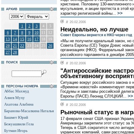
христиане. Половину 130-миллионного 
мусульмане, и акции протеста в этой 
АРХИВ
>>
характер религиозной войны...
//
20.02.2006
1
2
3
4
5
Неидеально, но лучше
6
7
8
9
10
11
12
Совет Европы вернется к НКО через год
13
14
15
16
17
18
19
«Мы не получили идеальный закон, но о
Совета Европы (СЕ) Терри Дэвис новый
20
21
22
23
24
25
26
организациях (НКО). Федеральный зако
27
28
российского парламента в декабре 2005 
ПОИСК
//
20.02.2006
"Антироссийские настр
объективному восприят
Ситуацию вокруг российского закона о 
ПЕРСОНЫ НОМЕРА
«Времени новостей» комментирует пер
Аббас Махмуд
Госдумы и замглавы российской делега
>>
Европы (ПАСЕ) Леонид СЛУЦКИЙ...
Алиев Муху
Ахатова Альбина
//
20.02.2006
Баранова-Масалкина Наталья
Рыночный статус в нагр
Башмет Юрий
17 февраля сенат США признал Украину
Американцы закрепили этот статус за У
Бежуашвили Гела
Теперь в США сократится число антиде
Бутман Игорь
украинских компаний, сами расследова