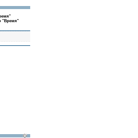
ремя"
о "Время"