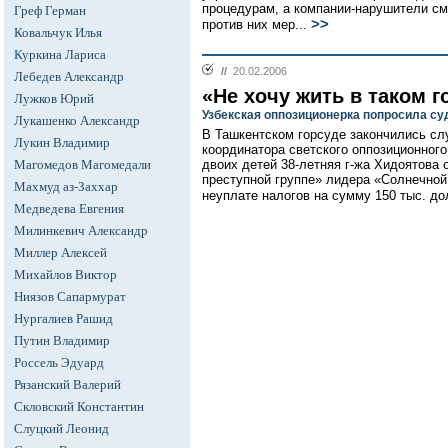
процедурам, а компании-нарушители см
Греф Герман
>>
против них мер...
Ковальчук Илья
Куркина Лариса
//
20.02.2006
Лебедев Александр
«Не хочу жить в таком г
Лужков Юрий
Узбекская оппозиционерка попросила суд
Лукашенко Александр
В Ташкентском горсуде закончились сл
Лукин Владимир
координатора светского оппозиционног
Магомедов Магомедали
двоих детей 38-летняя г-жа Хидоятова 
преступной группе» лидера «Солнечной
Махмуд аз-Заххар
неуплате налогов на сумму 150 тыс. до
Медведева Евгения
Милинкевич Александр
Миллер Алексей
Михайлов Виктор
Ниязов Сапармурат
Нургалиев Рашид
Путин Владимир
Россель Эдуард
Рязанский Валерий
Скловский Константин
Слуцкий Леонид