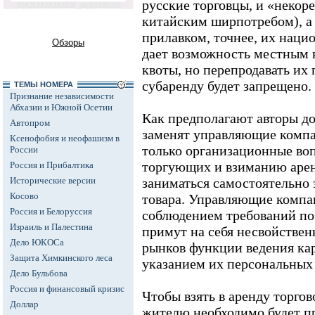
русские торговцы, и «некор
китайским ширпотребом), а
прилавком, точнее, их наци
Обзоры
дает возможность местным в
квоты, но перепродавать их
субаренду будет запрещено.
ТЕМЫ НОМЕРА
Признание независимости
Абхазии и Южной Осетии
Как предполагают авторы д
Автопром
заменят управляющие компа
Ксенофобия и неофашизм в
только организационные в
России
торгующих и взиманию арен
Россия и Прибалтика
Исторические версии
заниматься самостоятельно 
Косово
товара. Управляющие компа
Россия и Белоруссия
соблюдением требований по
Израиль и Палестина
примут на себя несвойств
Дело ЮКОСа
рынков функции ведения кар
Защита Химкинского леса
указанием их персональных
Дело Бульбова
Россия и финансовый кризис
Чтобы взять в аренду торго
Доллар
жителю необходимо будет п