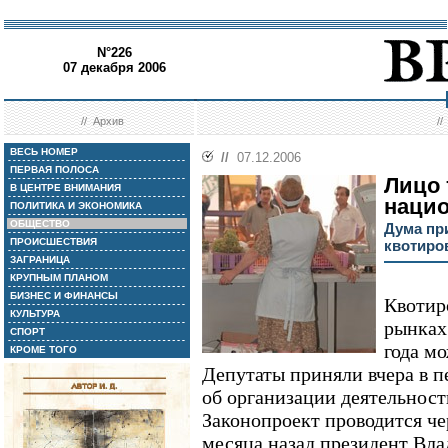
N°226
07 декабря 2006
//
Архив
/
ВЕСЬ НОМЕР
//
07.12.2006
ПЕРВАЯ ПОЛОСА
Лицо 
В ЦЕНТРЕ ВНИМАНИЯ
наци
ПОЛИТИКА И ЭКОНОМИКА
ОБЩЕСТВО
Дума пр
ПРОИСШЕСТВИЯ
квотиро
ЗАГРАНИЦА
КРУПНЫМ ПЛАНОМ
БИЗНЕС И ФИНАНСЫ
Квотир
КУЛЬТУРА
рынках
СПОРТ
года мо
КРОМЕ ТОГО
Депутаты приняли вчера в п
об организации деятельнос
Законопроект проводится че
месяца назад президент Вл