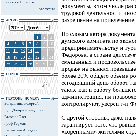
Россия и Израиль
документы, в том числе раз
все темы
трудовой деятельности ино
разрешение на привлечение
АРХИВ
По словам автора документа
1
2
3
думского комитета по эконо
4
5
6
7
8
9
10
предпринимательству и тури
11
12
13
14
15
16
17
Федорова, в стране действуе
18
19
20
21
22
23
24
смешанных и продовольстве
25
26
27
28
29
30
31
продаж на рынках превышает 
ПОИСК
более 20% общего объема ро
сегодняшний день оборот та
также как и работу большег
администрация, ни правоох
ПЕРСОНЫ НОМЕРА
контролируют, уверен г-н Ф
Богданчиков Сергей
Буш Джордж-младший
С другой стороны, даже нал
Вьюгин Олег
Греф Герман
гарантирует того, что рынки
Евстафьев Аркадий
«коренными» жителями стра