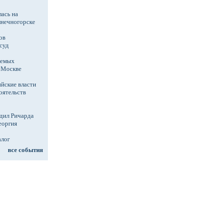
ась на
лнечногорске
ов
суд
аемых
в Москве
йские власти
оятельств
дил Ричарда
еоргия
алог
все события