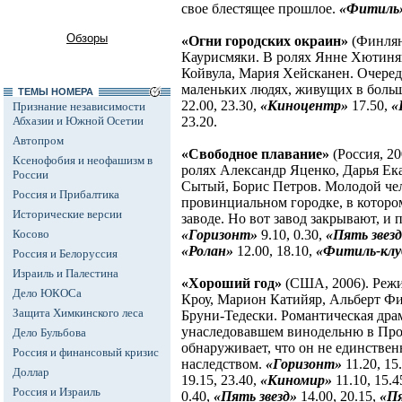
свое блестящее прошлое.
«Фитиль
Обзоры
«Огни городских окраин»
(Финлян
Каурисмяки. В ролях Янне Хютиня
Койвула, Мария Хейсканен. Очеред
маленьких людях, живущих в боль
ТЕМЫ НОМЕРА
22.00, 23.30,
«Киноцентр»
17.50,
«
Признание независимости
Абхазии и Южной Осетии
23.20.
Автопром
«Свободное плавание»
(Россия, 2
Ксенофобия и неофашизм в
ролях Александр Яценко, Дарья Ек
России
Сытый, Борис Петров. Молодой че
Россия и Прибалтика
провинциальном городке, в которо
Исторические версии
заводе. Но вот завод закрывают, и
Косово
«Горизонт»
9.10, 0.30,
«Пять звезд
«Ролан»
12.00, 18.10,
«Фитиль-кл
Россия и Белоруссия
Израиль и Палестина
«Хороший год»
(США, 2006). Режи
Дело ЮКОСа
Кроу, Марион Катийяр, Альберт Ф
Защита Химкинского леса
Бруни-Тедески. Романтическая дра
унаследовавшем винодельню в Про
Дело Бульбова
обнаруживает, что он не единстве
Россия и финансовый кризис
наследством.
«Горизонт»
11.20, 15
Доллар
19.15, 23.40,
«Киномир»
11.10, 15.4
Россия и Израиль
0.40,
«Пять звезд»
14.00, 20.15,
«Пя