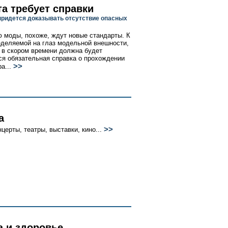
та требует справки
ридется доказывать отсутствие опасных
 моды, похоже, ждут новые стандарты. К
еделяемой на глаз модельной внешности,
 в скором времени должна будет
ся обязательная справка о прохождении
>>
а...
а
>>
церты, театры, выставки, кино...
а и здоровье