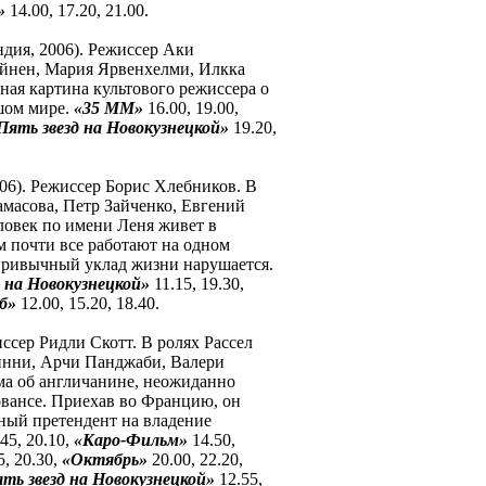
»
14.00, 17.20, 21.00.
дия, 2006). Режиссер Аки
йнен, Мария Ярвенхелми, Илкка
ная картина культового режиссера о
шом мире.
«35 ММ»
16.00, 19.00,
Пять звезд на Новокузнецкой»
19.20,
006). Режиссер Борис Хлебников. В
амасова, Петр Зайченко, Евгений
ловек по имени Леня живет в
м почти все работают на одном
 привычный уклад жизни нарушается.
 на Новокузнецкой»
11.15, 19.30,
уб»
12.00, 15.20, 18.40.
ссер Ридли Скотт. В ролях Рассел
инни, Арчи Панджаби, Валери
ма об англичанине, неожиданно
вансе. Приехав во Францию, он
нный претендент на владение
.45, 20.10,
«Каро-Фильм»
14.50,
5, 20.30,
«Октябрь»
20.00, 22.20,
ть звезд на Новокузнецкой»
12.55,