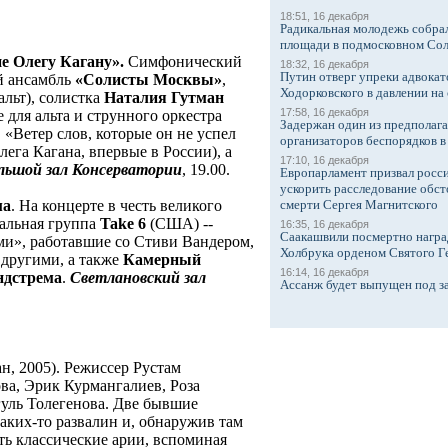
18:51, 16 декабря
Радикальная молодежь собрал
площади в подмосковном Со
е Олегу Кагану».
Симфонический
18:32, 16 декабря
Путин отверг упреки адвокат
й ансамбль
«Солисты Москвы»
,
Ходорковского в давлении на 
альт), солистка
Наталия Гутман
17:58, 16 декабря
 для альта и струнного оркестра
Задержан один из предполаг
«Ветер слов, которые он не успел
организаторов беспорядков 
лега Кагана, впервые в России), а
17:10, 16 декабря
льшой зал Консерватории
, 19.00.
Европарламент призвал росси
ускорить расследование обст
ма
. На концерте в честь великого
смерти Сергея Магнитского
кальная группа
Take 6
(США) --
16:35, 16 декабря
Саакашвили посмертно награ
ми», работавшие со Стиви Вандером,
Холбрука орденом Святого Г
другими, а также
Камерный
16:14, 16 декабря
ндстрема
.
Светлановский зал
Ассанж будет выпущен под з
ан, 2005). Режиссер Рустам
ва, Эрик Курмангалиев, Роза
уль Толегенова. Две бывшие
аких-то развалин и, обнаружив там
ть классические арии, вспоминая