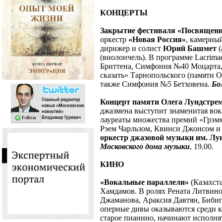
КОНЦЕРТЫ
Закрытие фестиваля «Посвящени
оркестр
«Новая Россия»
, камерны
дирижер и солист
Юрий Башмет
(
(виолончель). В программе Lacrimae
Бриттена, Симфония №40 Моцарта, 
сказать» Тарнопольского (памяти О
также Симфония №5 Бетховена.
Бо
Концерт памяти Олега Лундстре
джазмена выступит знаменитая во
лауреаты множества премий «Грэм
Рэем Чарльзом, Квинси Джонсом и 
оркестр джазовой музыки им. Лу
Московского дома музыки
, 19.00.
КИНО
«Вокальные параллели»
(Казахст
Хамдамов. В ролях Рената Литвино
Джаманова, Араксия Давтян, Бибиг
оперные дивы оказываются среди к
старое пианино, начинают исполня