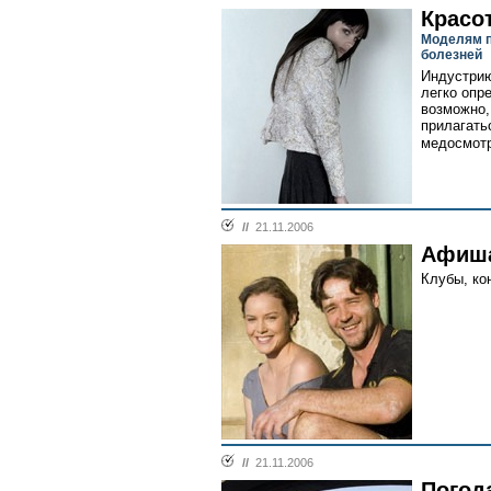
Красо
Моделям п
болезней
Индустрию
легко опр
возможно,
прилагать
медосмотр
//
21.11.2006
Афиш
Клубы, кон
//
21.11.2006
Погод