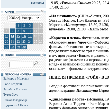
все темы
19.05,
«Романов-Синема
20.25, 22.
17.40, 21.50.
АРХИВ
«Иллюзионист»
(США--Чехия, 2006
Эдвард Нортон, Пол Джаматти, Руф
Марсен.
«Киноцентр»
13.30, 21.30
1
2
3
4
5
куполом»
19.00, 21.00,
«Пять звезд
6
7
8
9
10
11
12
13
14
15
16
17
18
19
«Коротко и ясно».
Фестиваль неме
20
21
22
23
24
25
26
«Актовом зале» (проект «Фабрик
фильмы, объединенные в четыре п
27
28
29
30
продолжительностью три с лишним
и я», программа «Близко и далеко»
ПОИСК
разделение фильмов на игровые и 
млад» о взаимоотношениях поколен
остаться» -- фильмы о нетуристичес
ПЕРСОНЫ НОМЕРА
НЕДЕЛЯ ПРЕМИИ «ГОЙЯ» В 
Байсаров Мовлади
Боос Георгий
Вход на фестиваль по приглашения
Зурабов Михаил
администрации
Института Сервант
Тутов Заур
«Дипломная работа»
(Испания, 19
Чижов Владимир
В ролях Анна Торрент, Феле Марти
Щаранский Натан
ранних фильмов одного из лучших 