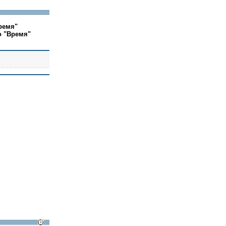
ремя"
о "Время"