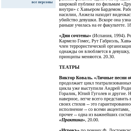
все персоны
широкой публике по фильмам «Дру
внутри» с Хавьером Бардемом. Раб
насилии, Анжела находит видеокасс
убийство девушки. Вскоре она узна
раньше училась на ее факультете. 18
«Дни сочтены»
(Испания, 1994). Р
Кармело Гомес, Рут Габриэль, Хав
член террористической организаци
однажды он влюбляется в девушку, 
принципы меняются. 20.30.
ТЕАТРЫ
Виктор Коваль. «Личные песни об
продолжает цикл театрализованных
цикла уже выступили Андрей Роди
Горалик, Юлий Гуголев и другие. Н
наверное, легче всего представить
своих стихов -- это гарантированно
исполнение -- со всеми акцентами
прочее -- одна из важнейших соста
«Практика»
, 20.00.
«Игрокъ»
по роману Ф. Достоевско