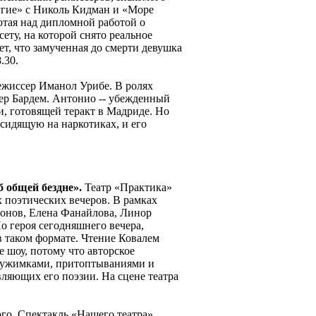
гие» с Николь Кидман и «Море
отая над дипломной работой о
ету, на которой снято реальное
ет, что замученная до смерти девушка
.30.
ежиссер Иманол Урибе. В ролях
ьер Бардем. Антонио -- убежденный
и, готовящей теракт в Мадриде. Но
сидящую на наркотиках, и его
 общей бездне».
Театр «Практика»
 поэтических вечеров. В рамках
онов, Елена Фанайлова, Линор
о героя сегодняшнего вечера,
 в таком формате. Чтение Ковалем
е шоу, потому что авторское
, ужимками, притоптываниями и
вляющих его поэзии. На сцене театра
го. Спектакль «Нашего театра»