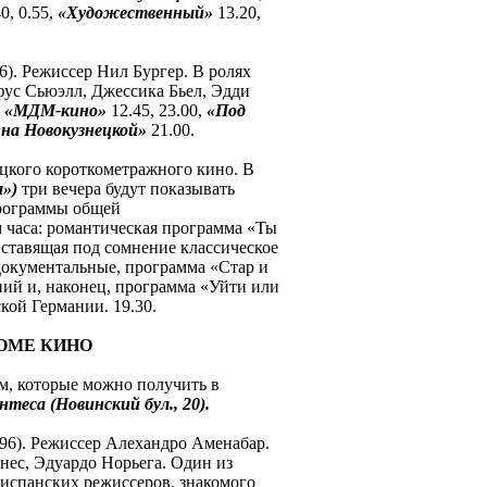
40, 0.55,
«Художественный»
13.20,
). Режиссер Нил Бургер. В ролях
ус Сьюэлл, Джессика Бьел, Эдди
,
«МДМ-кино»
12.45, 23.00,
«Под
 на Новокузнецкой»
21.00.
цкого короткометражного кино. В
а»)
три вечера будут показывать
рограммы общей
 часа: романтическая программа «Ты
, ставящая под сомнение классическое
документальные, программа «Стар и
ий и, наконец, программа «Уйти или
кой Германии. 19.30.
ДОМЕ КИНО
м, которые можно получить в
еса (Новинский бул., 20).
96). Режиссер Алехандро Аменабар.
нес, Эдуардо Норьега. Один из
испанских режиссеров, знакомого