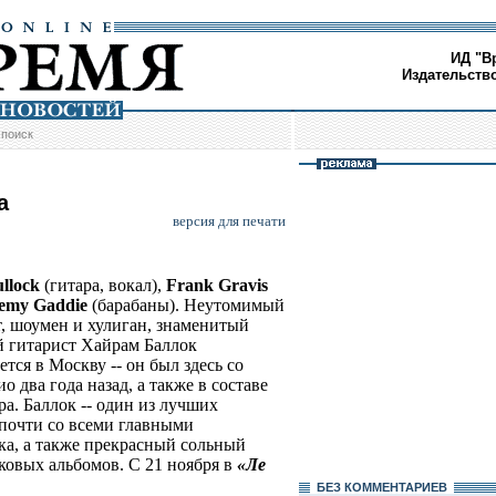
ИД "В
Издательств
/
поиск
а
версия для печати
llock
(гитара, вокал),
Frank Gravis
emy Gaddie
(барабаны). Неутомимый
, шоумен и хулиган, знаменитый
 гитарист Хайрам Баллок
тся в Москву -- он был здесь со
о два года назад, а также в составе
а. Баллок -- один из лучших
почти со всеми главными
ка, а также прекрасный сольный
нковых альбомов. С 21 ноября в
«Ле
БЕЗ КОМMЕНТАРИЕВ