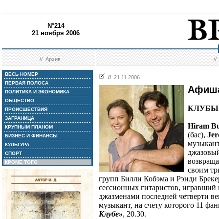
N°214
21 ноября 2006
//
Архив
/
ВЕСЬ НОМЕР
//
21.11.2006
ПЕРВАЯ ПОЛОСА
Афиш
ПОЛИТИКА И ЭКОНОМИКА
ОБЩЕСТВО
КЛУБЫ
ПРОИСШЕСТВИЯ
ЗАГРАНИЦА
Hiram Bu
КРУПНЫМ ПЛАНОМ
(бас),
Jer
БИЗНЕС И ФИНАНСЫ
музыкант
КУЛЬТУРА
джазовый
СПОРТ
возвращае
КРОМЕ ТОГО
своим три
групп Билли Кобэма и Рэнди Брекер
сессионных гитаристов, игравший 
джазменами последней четверти ве
музыкант, на счету которого 11 фа
Клубе»
, 20.30.