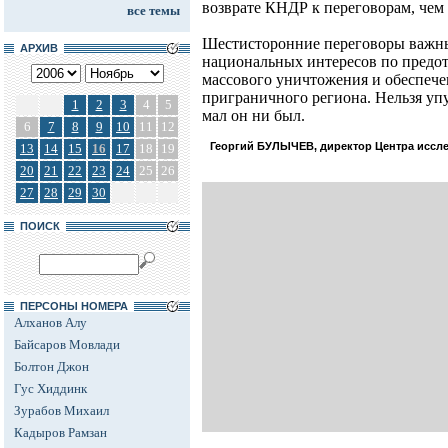
возврате КНДР к переговорам, чем
все темы
Шестисторонние переговоры важны 
АРХИВ
национальных интересов по предо
массового уничтожения и обеспече
приграничного региона. Нельзя упу
1
2
3
4
5
мал он ни был.
6
7
8
9
10
11
12
Георгий БУЛЫЧЕВ, директор Центра исс
13
14
15
16
17
18
19
20
21
22
23
24
25
26
27
28
29
30
ПОИСК
ПЕРСОНЫ НОМЕРА
Алханов Алу
Байсаров Мовлади
Болтон Джон
Гус Хиддинк
Зурабов Михаил
Кадыров Рамзан