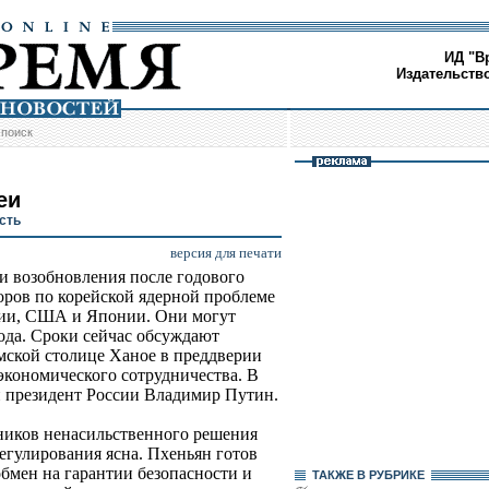
ИД "В
Издательств
/
поиск
еи
сть
версия для печати
ти возобновления после годового
ров по корейской ядерной проблеме
ссии, США и Японии. Они могут
ода. Сроки сейчас обсуждают
мской столице Ханое в преддверии
экономического сотрудничества. В
и президент России Владимир Путин.
нников ненасильственного решения
гулирования ясна. Пхеньян готов
обмен на гарантии безопасности и
ТАКЖЕ В РУБРИКЕ