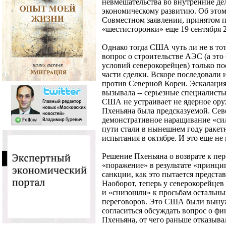
невмешательства во внутренние дел
экономическому развитию. Об этом
Совместном заявлении, принятом п
«шестисторонки» еще 19 сентября 2
Однако тогда США чуть ли не в тот
вопрос о строительстве АЭС (а эт
условий северокорейцев) только п
части сделки. Вскоре последовали
против Северной Кореи. Эскалаци
вызывала -- серьезные специалисты
США не устраивает не ядерное ору
Пхеньяна была предсказуемой. Сев
демонстративное наращивание «си
пути стали в нынешнем году ракет
испытания в октябре. И это еще не 
Решение Пхеньяна о возврате к пере
«поражение» в результате «принци
санкции, как это пытается предста
Наоборот, теперь у северокорейцев
и «снизошли» к просьбам остальных
переговоров. Это США были вынуж
согласиться обсуждать вопрос о ф
Пхеньяна, от чего раньше отказыв