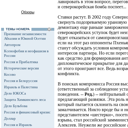
лавировать в этом вопросе, перего
и северокорейская бомба поспеет...
Обзоры
Ставки растут. В 2002 году Север
свернуть подозреваемую урановую 
демонтажу еще раньше замороженн
ТЕМЫ НОМЕРА
северокорейских уступок будет не
Признание независимости
будет отказаться от самопровозгла
Абхазии и Южной Осетии
если на этот раз оппоненты Пхенья
Автопром
станут обсуждать условия компроми
Ксенофобия и неофашизм в
интересов партнера. Но если пере
России
как средство для формирования ант
Россия и Прибалтика
дипломатическое прикрытие для да
Исторические версии
от этого проиграют все. Ведь возра
конфликта.
Косово
Россия и Белоруссия
В поисках компромисса Россия выс
Израиль и Палестина
(ответственный за соблюдение уст
Дело ЮКОСа
поведения. --
Ред.
) -- нейтральный
предлагающий развязки. Эта роль не
Защита Химкинского леса
который пытается склонить на сво
Дело Бульбова
замалчивается. Никто вроде бы и н
Россия и финансовый кризис
представителем «шестерки», посет
Доллар
взрыва, стал российский замминис
Россия и Израиль
Алексеев. Неужели же российские