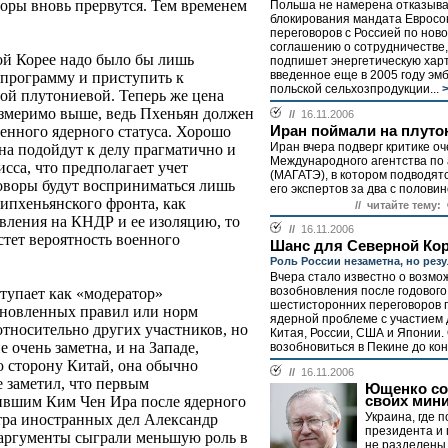
воры вновь прервутся. Тем временем
Польша не намерена отказыва
блокирования мандата Евросо
переговоров с Россией по нов
соглашению о сотрудничестве,
ной Корее надо было бы лишь
подпишет энергетическую харт
введенное еще в 2005 году эмб
программу и приступить к
польской сельхозпродукции...
>
ой плутониевой. Теперь же цена
измеримо выше, ведь Пхеньян должен
//
16.11.2006
Иран поймали на плуто
шенного ядерного статуса. Хорошо
Иран вчера подверг критике о
на подойдут к делу прагматично и
Международного агентства по
сса, что предполагает учет
(МАГАТЭ), в котором подводят
говоры будут восприниматься лишь
его экспертов за два с половин
ипхеньянского фронта, как
// читайте тему:
вления на КНДР и ее изоляцию, то
//
16.11.2006
стет вероятность военного
Шанс для Северной Ко
Роль России незаметна, но резу
Вчера стало известно о возмо
возобновления после годовог
тупает как «модератор»
шестисторонних переговоров 
ановленных правил или норм
ядерной проблеме с участием 
 относительно других участников, но
Китая, России, США и Японии.
 очень заметна, и на Западе,
возобновиться в Пекине до конц
ю сторону Китай, она обычно
//
16.11.2006
е заметил, что первым
Ющенко со
своих мин
ившим Ким Чен Ира после ядерного
Украина, где 
тра иностранных дел Александр
президента и 
 аргументы сыграли меньшую роль в
не разделены