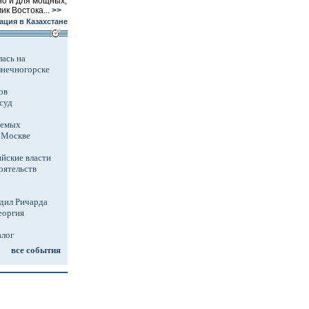
но и для мощных,
к Востока...
>>
ация в Казахстане
ась на
лнечногорске
ов
суд
аемых
в Москве
йские власти
оятельств
дил Ричарда
еоргия
алог
все события