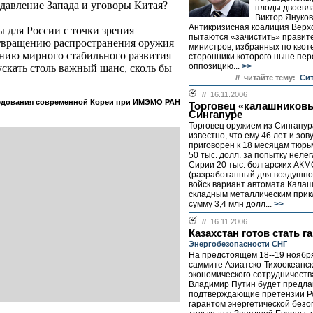
 давление Запада и уговоры Китая?
плоды двоевл
Виктор Януко
Антикризисная коалиция Верх
для России с точки зрения
пытаются «зачистить» правите
твращению распространения оружия
министров, избранных по квот
нию мирного стабильного развития
сторонники которого ныне пер
оппозицию...
>>
скать столь важный шанс, сколь бы
// читайте тему:
Сит
//
16.11.2006
ледования современной Кореи при ИМЭМО РАН
Торговец «калашниковы
Сингапуре
Торговец оружием из Сингапур
известно, что ему 46 лет и зов
приговорен к 18 месяцам тюрь
50 тыс. долл. за попытку неле
Сирии 20 тыс. болгарских АКМ
(разработанный для воздушн
войск вариант автомата Калаш
складным металлическим прик
сумму 3,4 млн долл...
>>
//
16.11.2006
Казахстан готов стать г
Энергобезопасности СНГ
На предстоящем 18--19 ноябр
саммите Азиатско-Тихоокеанск
экономического сотрудничеств
Владимир Путин будет предлаг
подтверждающие претензии Р
гарантом энергетической безо