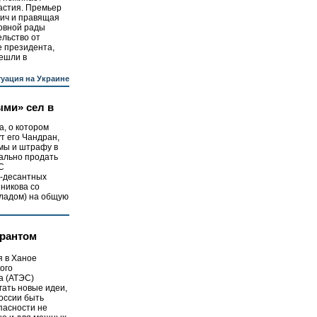
астия. Премьер
вич и правящая
овной рады
льство от
е президента,
ешли в
уация на Украине
ми» сел в
а, о котором
ут его Чандран,
мы и штрафу в
гально продать
С
о-десантных
никова со
ладом) на общую
арантом
я в Ханое
ого
а (АТЭС)
ать новые идеи,
оссии быть
пасности не