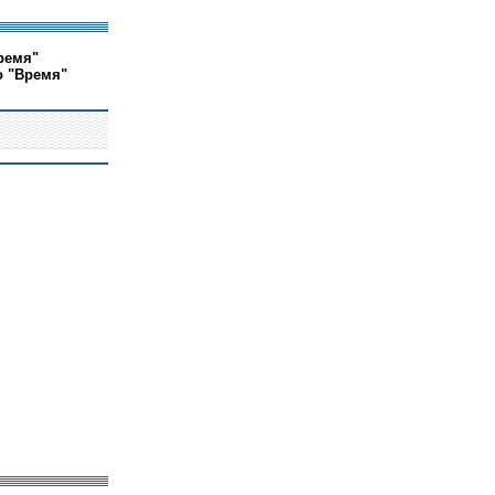
ремя"
о "Время"