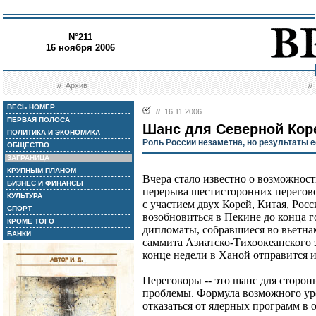
N°211
16 ноября 2006
//
Архив
/
ВЕСЬ НОМЕР
//
16.11.2006
ПЕРВАЯ ПОЛОСА
Шанс для Северной Кор
ПОЛИТИКА И ЭКОНОМИКА
Роль России незаметна, но результаты е
ОБЩЕСТВО
ЗАГРАНИЦА
КРУПНЫМ ПЛАНОМ
Вчера стало известно о возможнос
БИЗНЕС И ФИНАНСЫ
перерыва шестисторонних перегово
КУЛЬТУРА
с участием двух Корей, Китая, Ро
СПОРТ
возобновиться в Пекине до конца г
КРОМЕ ТОГО
дипломаты, собравшиеся во вьетна
БАНКИ
саммита Азиатско-Тихоокеанского 
конце недели в Ханой отправится 
Переговоры -- это шанс для сторо
проблемы. Формула возможного уре
отказаться от ядерных программ в 