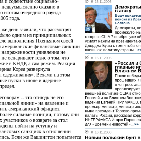
а и содействие социально-
//
16.11.2006
 недвусмысленно сказано в
Демократы
в атаку
о итогам очередного раунда
Бушу придетс
005 года.
войска из Ира
Болтона
Демократы, п
 же день заявили, что рассмотрят
промежуточны
о было одним из принципиальных
конгресс США 7 ноября, уже о
осле выполнения Пхеньяном своей
усилят нажим на президента-
Джорджа Буша с тем, чтобы о
 и американские финансовые санкции
внешнюю политику страны...
>
я напряженности удивления не
 не оспаривают тезис о том, что
//
16.11.2006
«Россия и 
жие в КНДР, а сам режим. Реакция
главные иг
ерная Корея развернула
Ближнем В
л сдерживания». Вехами на этом
После победы
ные пуски в июле и ядерные
прошедших 7 
в конгресс ан
предел.
прогнозируют
внешней политике США в отно
говорам -- это отнюдь не его
Россией и на Ближнем Востоке
видении Евгений ПРИМАКОВ, 
пиальной линии» на давление и
премьер-министр, министр ино
вить американский официоз.
ныне президент Торгово-про
 более сильные позиции, потому они
палаты России, рассказал кор
 участников о возврате за стол
ИНТЕРФАКСА Игорю Поршневу 
для «Времени новостей»...
>>
дены пойти на уступку и
инансовых санкциях в отношении
//
16.11.2006
ались. Если же Вашингтон попытается
Новый польский бунт в