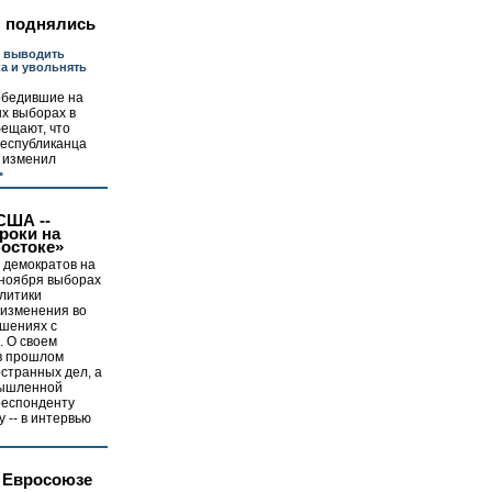
 поднялись
я выводить
ка и увольнять
обедившие на
х выборах в
бещают, что
республиканца
н изменил
>
США --
роки на
остоке»
 демократов на
ноября выборах
алитики
 изменения во
шениях с
. О своем
в прошлом
странных дел, а
мышленной
респонденту
-- в интервью
 Евросоюзе