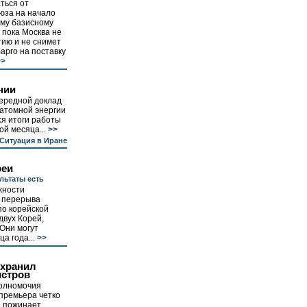
ться от
юза на начало
ому базисному
 пока Москва не
ию и не снимет
арго на поставку
>
нии
чередной доклад
 атомной энергии
ся итоги работы
ой месяца...
>>
Ситуация в Иране
реи
льтаты есть
жности
о перерыва
по корейской
двух Корей,
 Они могут
а года...
>>
хранил
истров
полномочия
премьера четко
, пожинает