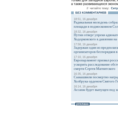
только для Западной Европы, 
а также развивающихся экономи
// читайте тему:
Ситу
БЕЗ КОМMЕНТАРИЕВ
18:51, 16 декабря
Радикальная молодежь собрал
площади в подмосковном Со
18:32, 16 декабря
Путин отверг упреки адвокат
Ходорковского в давлении на 
17:58, 16 декабря
Задержан один из предполаг
организаторов беспорядков 
17:10, 16 декабря
Европарламент призвал росси
ускорить расследование обст
смерти Сергея Магнитского
16:35, 16 декабря
Саакашвили посмертно награ
Холбрука орденом Святого Г
16:14, 16 декабря
Ассанж будет выпущен под з