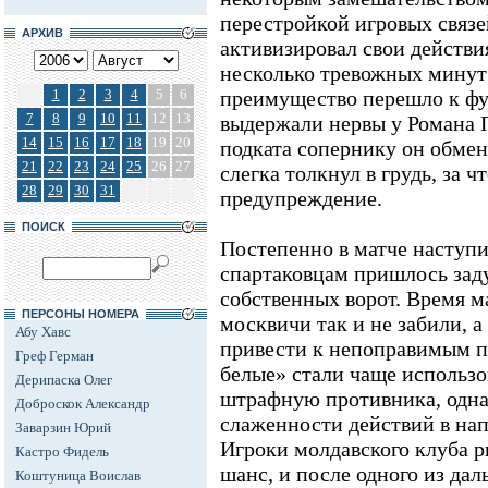
перестройкой игровых связ
АРХИВ
активизировал свои действи
несколько тревожных минут
1
2
3
4
5
6
преимущество перешло к фу
7
8
9
10
11
12
13
выдержали нервы у Романа 
14
15
16
17
18
19
20
подката сопернику он обмен
21
22
23
24
25
26
27
слегка толкнул в грудь, за 
28
29
30
31
предупреждение.
ПОИСК
Постепенно в матче наступи
спартаковцам пришлось зад
собственных ворот. Время м
ПЕРСОНЫ НОМЕРА
москвичи так и не забили, 
Абу Хавс
привести к непоправимым п
Греф Герман
белые» стали чаще использо
Дерипаска Олег
штрафную противника, одна
Доброскок Александр
слаженности действий в нап
Заварзин Юрий
Игроки молдавского клуба р
Кастро Фидель
шанс, и после одного из дал
Коштуница Воислав