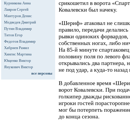
срикошетил в ворота «Спарт
Курникова Анна
Ковалевски был начеку.
Лавров Сергей
Мантуров Денис
«Шериф» атаковал не слишк
Медведев Дмитрий
Путин Владимир
правило, передачи делались
Титов Егор
рывки одиноких форвардов, 
Федотов Владимир
собственных ногах, либо нич
Хабриев Рамил
На 85-й минуте спартаковец
Хингис Мартина
половину поля по левого фла
Ющенко Виктор
открывались два партнера, н
Янукович Виктор
не под удар, а куда-то наза
все персоны
В добавленное время «Шери
ворот Ковалевски. При под
голкипер дважды рискованно
игроки гостей порасторопне
мог бы потерпеть поражение
до конца сезона.