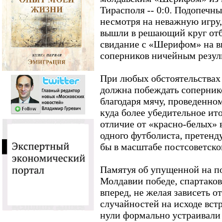
Тирасполя -- 0:0. Подопечн
несмотря на неважную игру,
вышли в решающий круг отб
свидание с «Шерифом» на в
соперников ничейным резуль
При любых обстоятельствах
должна побеждать соперник
благодаря мячу, проведенно
куда более убедительное ит
отличие от «красно-белых» 
одного футболиста, претенд
бы в масштабе постсоветско
Памятуя об упущенной на п
Молдавии победе, спартаков
вперед, не желая зависеть 
случайностей на исходе встр
нули формально устраивали 