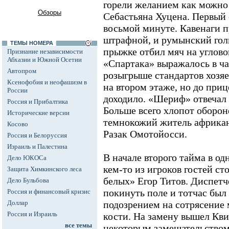
горели желанием как можно 
Обзоры
Себастьяна Хуцена. Первый
восьмой минуте. Кавенаги п
штрафной, и румынский гол
ТЕМЫ НОМЕРА
прыжке отбил мяч на углово
Признание независимости
Абхазии и Южной Осетии
«Спартака» выражалось в ча
Автопром
розыгрыше стандартов хозяе
Ксенофобия и неофашизм в
на втором этаже, но до приц
России
доходило. «Шериф» отвечал
Россия и Прибалтика
Больше всего хлопот оборон
Исторические версии
темнокожий житель африкан
Косово
Разак Омотойосси.
Россия и Белоруссия
Израиль и Палестина
В начале второго тайма в од
Дело ЮКОСа
кем-то из игроков гостей ст
Защита Химкинского леса
белых» Егор Титов. Диспетч
Дело Бульбова
покинуть поле и тотчас был
Россия и финансовый кризис
Доллар
подозрением на сотрясение 
Россия и Израиль
кости. На замену вышел Кв
все темы
некоторым замешательством 