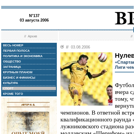
N°137
03 августа 2006
//
Архив
/
ВЕСЬ НОМЕР
//
03.08.2006
ПЕРВАЯ ПОЛОСА
Нулев
ПОЛИТИКА И ЭКОНОМИКА
«Спарта
ОБЩЕСТВО
Лиги че
ЗАГРАНИЦА
КРУПНЫМ ПЛАНОМ
БИЗНЕС И ФИНАНСЫ
КУЛЬТУРА
Футбол
СПОРТ
вчера 
КРОМЕ ТОГО
тому, ч
вернут
чемпионов. В ответной встр
квалификационного раунда 
лужниковского стадиона раз
молдавским «Шерифом» из п