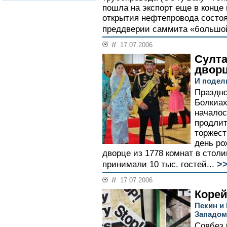
пошла на экспорт еще в конце
открытия нефтепровода состоя
преддверии саммита «большой
//
17.07.2006
Султа
двор
И подел
Праздно
Болкиах
началос
продлит
торжест
день ро
дворце из 1778 комнат в стол
>
принимали 10 тыс. гостей...
//
17.07.2006
Корей
Пекин и
Западом
Совбез 