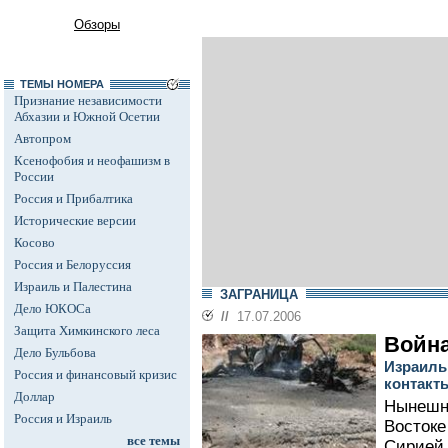
Обзоры
ТЕМЫ НОМЕРА
Признание независимости
Абхазии и Южной Осетии
Автопром
Ксенофобия и неофашизм в
России
Россия и Прибалтика
Исторические версии
Косово
Россия и Белоруссия
Израиль и Палестина
ЗАГРАНИЦА
Дело ЮКОСа
//
17.07.2006
Защита Химкинского леса
Война
Дело Бульбова
Израиль
Россия и финансовый кризис
контакт
Доллар
Нынешн
Россия и Израиль
Востоке
все темы
Сирией,