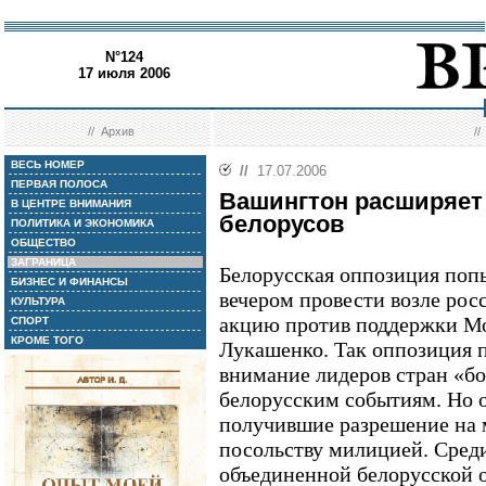
N°124
17 июля 2006
//
Архив
/
ВЕСЬ НОМЕР
//
17.07.2006
ПЕРВАЯ ПОЛОСА
Вашингтон расширяет
В ЦЕНТРЕ ВНИМАНИЯ
белорусов
ПОЛИТИКА И ЭКОНОМИКА
ОБЩЕСТВО
ЗАГРАНИЦА
Белорусская оппозиция попы
БИЗНЕС И ФИНАНСЫ
вечером провести возле рос
КУЛЬТУРА
акцию против поддержки М
СПОРТ
КРОМЕ ТОГО
Лукашенко. Так оппозиция 
внимание лидеров стран «б
белорусским событиям. Но 
получившие разрешение на 
посольству милицией. Среди
объединенной белорусской 