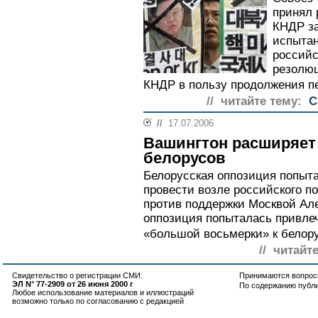
принял
КНДР за
испытан
российс
резолюц
КНДР в пользу продолжения пе
// читайте тему:
С
//
17.07.2006
Вашингтон расширяет
белорусов
Белорусская оппозиция попыта
провести возле российского п
против поддержки Москвой Але
оппозиция попыталась привле
«большой восьмерки» к белору
// читайт
Свидетельство о регистрации СМИ:
Принимаются вопросы
ЭЛ N° 77-2909 от 26 июня 2000 г
По содержанию публ
Любое использование материалов и иллюстраций
возможно только по согласованию с редакцией