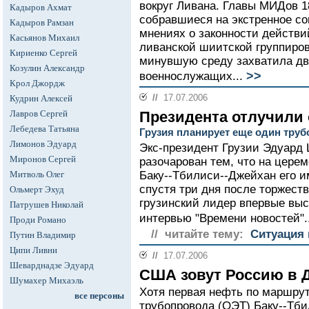
вокруг Ливана. Главы МИДов 18
Кадыров Ахмат
собравшиеся на экстренное со
Кадыров Рамзан
мнениях о законности действ
Касьянов Михаил
ливанской шиитской группиров
Кириенко Сергей
минувшую среду захватила дв
Козулин Александр
>>
военнослужащих...
Крол Джордж
//
17.07.2006
Кудрин Алексей
Лавров Сергей
Президента отлучили 
Лебедева Татьяна
Грузия планирует еще один труб
Лимонов Эдуард
Экс-президент Грузии Эдуард
Миронов Сергей
разочарован тем, что на цере
Митволь Олег
Баку--Тбилиси--Джейхан его и
спустя три дня после торжест
Ольмерт Эхуд
грузинский лидер впервые выс
Патрушев Николай
интервью "Времени новостей"..
Проди Романо
// читайте тему:
Ситуация 
Путин Владимир
Ципи Ливни
//
17.07.2006
Шеварднадзе Эдуард
США зовут Россию в 
Шумахер Михаэль
Хотя первая нефть по маршрут
все персоны
трубопровода (ОЭТ) Баку--Тби