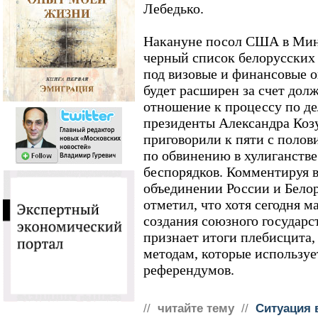
Лебедько.
Накануне посол США в Минс
черный список белорусских
под визовые и финансовые 
будет расширен за счет до
отношение к процессу по де
президенты Александра Козу
приговорили к пяти с полов
по обвинению в хулиганстве
беспорядков. Комментируя 
объединении России и Бело
отметил, что хотя сегодня м
создания союзного государс
признает итоги плебисцита,
методам, которые использу
референдумов.
//
читайте тему
//
Ситуация 