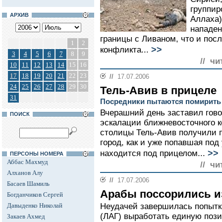
группир
АРХИВ
Аллаха)
нападен
границы с Ливаном, что и пос
1
2
>>
конфликта...
3
4
5
6
7
8
9
// чи
10
11
12
13
14
15
16
17
18
19
20
21
22
23
//
17.07.2006
24
25
26
27
28
29
30
Тель-Авив в прицеле
31
Посредники пытаются помирить
Вчерашний день заставил гово
ПОИСК
эскалации ближневосточного 
столицы Тель-Авив получили п
город, как и уже попавшая под
>>
находится под прицелом...
ПЕРСОНЫ НОМЕРА
Аббас Махмуд
// чи
Алханов Алу
//
17.07.2006
Басаев Шамиль
Арабы поссорились и
Богданчиков Сергей
Давыденко Николай
Неудачей завершилась попытка
(ЛАГ) выработать единую поз
Закаев Ахмед