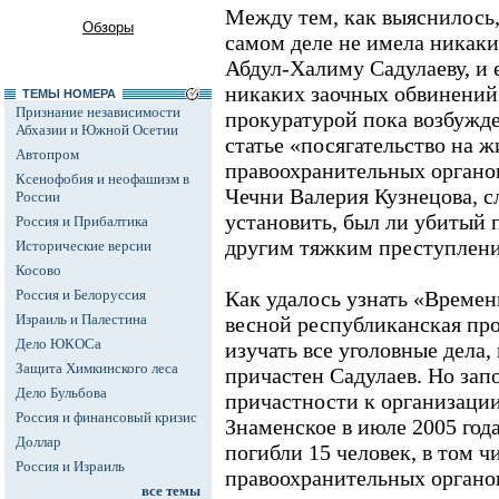
Между тем, как выяснилось,
Обзоры
самом деле не имела никак
Абдул-Халиму Садулаеву, и 
никаких заочных обвинений
ТЕМЫ НОМЕРА
Признание независимости
прокуратурой пока возбужде
Абхазии и Южной Осетии
статье «посягательство на 
Автопром
правоохранительных органо
Ксенофобия и неофашизм в
Чечни Валерия Кузнецова, с
России
установить, был ли убитый 
Россия и Прибалтика
другим тяжким преступлен
Исторические версии
Косово
Россия и Белоруссия
Как удалось узнать «Време
Израиль и Палестина
весной республиканская про
Дело ЮКОСа
изучать все уголовные дела,
Защита Химкинского леса
причастен Садулаев. Но зап
Дело Бульбова
причастности к организации 
Россия и финансовый кризис
Знаменское в июле 2005 года
Доллар
погибли 15 человек, в том ч
Россия и Израиль
правоохранительных органов
все темы