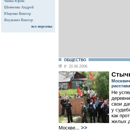
Чайка Юрий
Шевченко Андрей
Ющенко Виктор
Янукович Виктор
все персоны
ОБЩЕСТВО
//
20.06.2006
Стычк
Москвичи
расстава
Не успе
деревни
свои да
у судеб
как про
жилых д
>>
Москве...