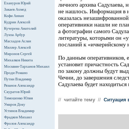
Ехануров Юрий
личного архива Садулаева, 
Закаев Ахмед
не нашлось. Информация в 
Кофи Аннан
оказалась незашифрованной,
Кудрин Алексей
оперативники нашли не пла
Кучерена Анатолий
а фотографии самого Садула
Луиза Арбур
литературы, которыми он «у
Масхадов Аслан
посланий к «ичкерийскому 
Миллер Алексей
Миронов Сергей
По данным оперативников, е
Михалков Никита
установит причастность Саду
Москвин-Тарханов Михаил
по закону должны будут вы
Проди Романо
Чечни, до завершения следс
Путин Владимир
Садулаева будет находиться 
Рязанов Александр
Скуратов Юрий
Тимошенко Юлия
//
читайте тему
//
Ситуация 
Умаров Доку
Устинов Владимир
Фрадков Михаил
Фролов Александр