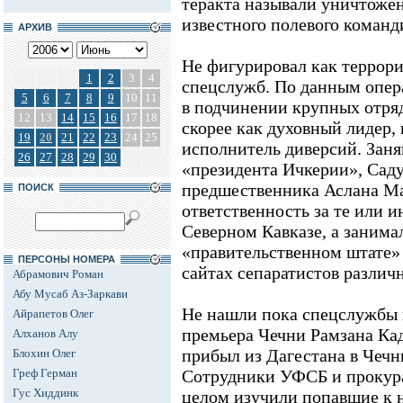
теракта называли уничтожен
известного полевого команд
АРХИВ
Не фигурировал как террори
1
2
3
4
спецслужб. По данным опер
5
6
7
8
9
10
11
в подчинении крупных отряд
12
13
14
15
16
17
18
скорее как духовный лидер,
19
20
21
22
23
24
25
исполнитель диверсий. Заняв
26
27
28
29
30
«президента Ичкерии», Саду
предшественника Аслана Мас
ПОИСК
ответственность за те или 
Северном Кавказе, а занима
«правительственном штате»
ПЕРСОНЫ НОМЕРА
сайтах сепаратистов различ
Абрамович Роман
Абу Мусаб Аз-Заркави
Не нашли пока спецслужбы 
Айрапетов Олег
премьера Чечни Рамзана Кад
Алханов Алу
прибыл из Дагестана в Чечн
Блохин Олег
Греф Герман
Сотрудники УФСБ и прокура
Гус Хиддинк
целом изучили попавшие к 