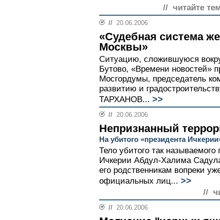
// читайте те
//
20.06.2006
«Судебная система же
Москвы»
Ситуацию, сложившуюся вокру
Бутово, «Времени новостей» 
Мосгордумы, председатель ко
развитию и градостроительс
>>
ТАРХАНОВ...
//
20.06.2006
Непризнанный террор
На убитого «президента Ичкерии
Тело убитого так называемого
Ичкерии Абдул-Халима Садула
его родственникам вопреки у
>>
официальных лиц...
// ч
//
20.06.2006