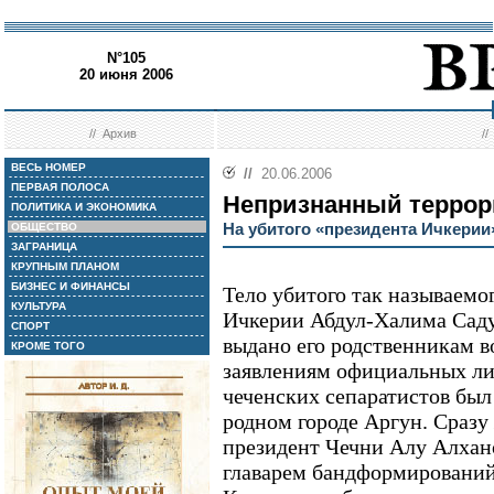
N°105
20 июня 2006
//
Архив
/
ВЕСЬ НОМЕР
//
20.06.2006
ПЕРВАЯ ПОЛОСА
Непризнанный террор
ПОЛИТИКА И ЭКОНОМИКА
На убитого «президента Ичкерии
ОБЩЕСТВО
ЗАГРАНИЦА
КРУПНЫМ ПЛАНОМ
БИЗНЕС И ФИНАНСЫ
Тело убитого так называемо
КУЛЬТУРА
Ичкерии Абдул-Халима Саду
СПОРТ
выдано его родственникам 
КРОМЕ ТОГО
заявлениям официальных л
чеченских сепаратистов был
родном городе Аргун. Сразу
президент Чечни Алу Алхано
главарем бандформирований