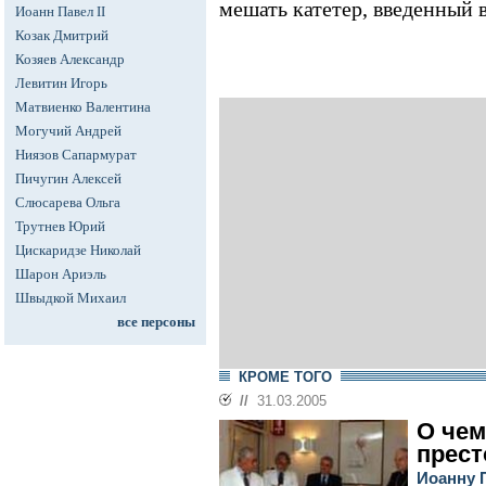
мешать катетер, введенный 
Иоанн Павел II
Козак Дмитрий
Козяев Александр
Левитин Игорь
Матвиенко Валентина
Могучий Андрей
Ниязов Сапармурат
Пичугин Алексей
Слюсарева Ольга
Трутнев Юрий
Цискаридзе Николай
Шарон Ариэль
Швыдкой Михаил
все персоны
КРОМЕ ТОГО
//
31.03.2005
О чем
прест
Иоанну П