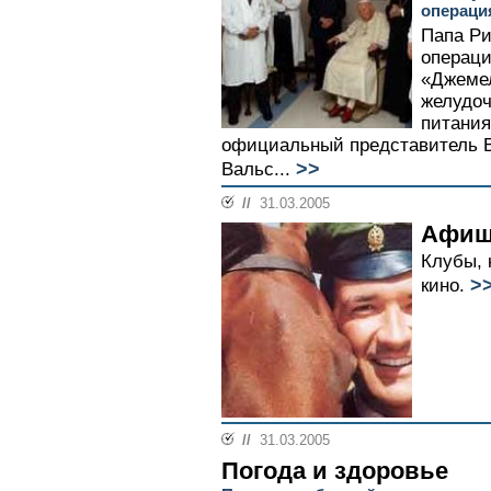
операци
Папа Ри
операци
«Джемел
желудоч
питания
официальный представитель В
>>
Вальс...
//
31.03.2005
Афиш
Клубы, 
>
кино.
//
31.03.2005
Погода и здоровье