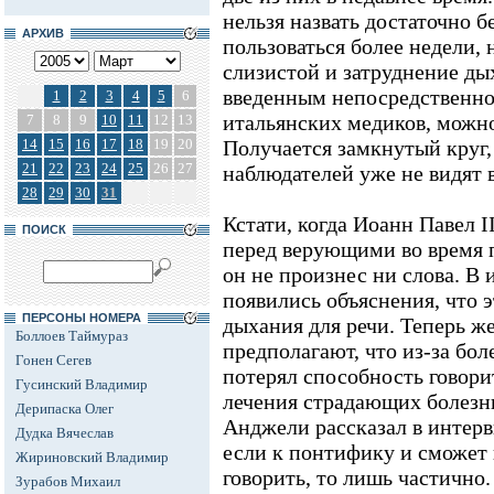
нельзя назвать достаточно 
АРХИВ
пользоваться более недели,
слизистой и затруднение ды
введенным непосредственно 
1
2
3
4
5
6
итальянских медиков, можно
7
8
9
10
11
12
13
14
15
16
17
18
19
20
Получается замкнутый круг,
21
22
23
24
25
26
27
наблюдателей уже не видят 
28
29
30
31
Кстати, когда Иоанн Павел I
ПОИСК
перед верующими во время п
он не произнес ни слова. В 
появились объяснения, что э
ПЕРСОНЫ НОМЕРА
дыхания для речи. Теперь 
Боллоев Таймураз
предполагают, что из-за бо
Гонен Сегев
потерял способность говори
Гусинский Владимир
лечения страдающих болез
Дерипаска Олег
Анджели рассказал в интервь
Дудка Вячеслав
если к понтифику и сможет 
Жириновский Владимир
говорить, то лишь частично
Зурабов Михаил