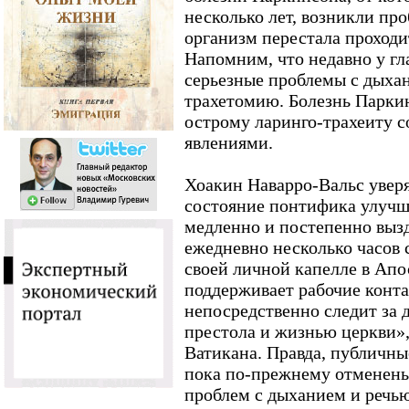
несколько лет, возникли про
организм перестала проходи
Напомним, что недавно у гл
серьезные проблемы с дыха
трахетомию. Болезнь Паркин
острому ларинго-трахеиту 
явлениями.
Хоакин Наварро-Вальс уверя
состояние понтифика улучш
медленно и постепенно вызд
ежедневно несколько часов 
своей личной капелле в Апо
поддерживает рабочие конт
непосредственно следит за 
престола и жизнью церкви»,
Ватикана. Правда, публичны
пока по-прежнему отменены.
проблем с дыханием и речью.