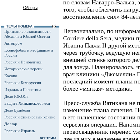
по словам Наварро-Вальса, 
Обзоры
того, чтобы облегчить нагру
восстановление сил» 84-лет
ТЕМЫ НОМЕРА
Первоначально, по информа
Признание независимости
Абхазии и Южной Осетии
Corriere della Sera, медики
Автопром
Иоанна Павла II другой мето
Ксенофобия и неофашизм в
через трубочку, ведущую не
России
внешней стенке которого де
Россия и Прибалтика
для зонда. Планировалось, 
Исторические версии
врач клиники «Джемелли» Г
Косово
последний момент планы по
Россия и Белоруссия
более «мягкая» методика.
Израиль и Палестина
Дело ЮКОСа
Пресс-служба Ватикана не п
Защита Химкинского леса
изменение плана лечения. Н
Дело Бульбова
в его нынешнем состоянии 
Россия и финансовый кризис
серьезная операция. Напом
Доллар
первосвященник перенес уж
Россия и Израиль
все темы
две из них в недавнее время