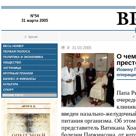
N°54
31 марта 2005
//
Архив
/
ВЕСЬ НОМЕР
//
31.03.2005
ПЕРВАЯ ПОЛОСА
О чем
ПОЛИТИКА И ЭКОНОМИКА
прест
ОБЩЕСТВО
ЗАГРАНИЦА
Иоанну П
КРУПНЫМ ПЛАНОМ
операци
БИЗНЕС И ФИНАНСЫ
КУЛЬТУРА
СПОРТ
Папа Р
КРОМЕ ТОГО
очеред
клиник
введен назально-желудочны
питания организма. Об это
представитель Ватикана Хоа
болезни Паркинсона, от кот