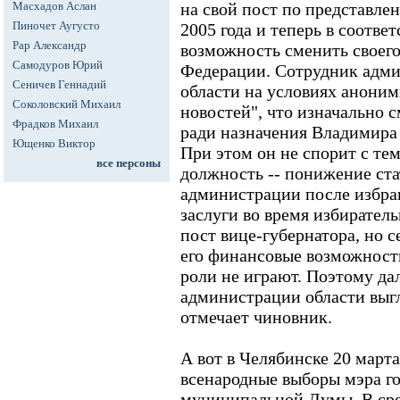
Масхадов Аслан
на свой пост по представле
Пиночет Аугусто
2005 года и теперь в соотве
Рар Александр
возможность сменить своего
Самодуров Юрий
Федерации. Сотрудник адм
Сеничев Геннадий
области на условиях аноним
Соколовский Михаил
новостей", что изначально 
Фрадков Михаил
ради назначения Владимира
Ющенко Виктор
При этом он не спорит с тем
все персоны
должность -- понижение ста
администрации после избран
заслуги во время избирател
пост вице-губернатора, но 
его финансовые возможност
роли не играют. Поэтому да
администрации области выгл
отмечает чиновник.
А вот в Челябинске 20 март
всенародные выборы мэра го
муниципальной Думы. В сре