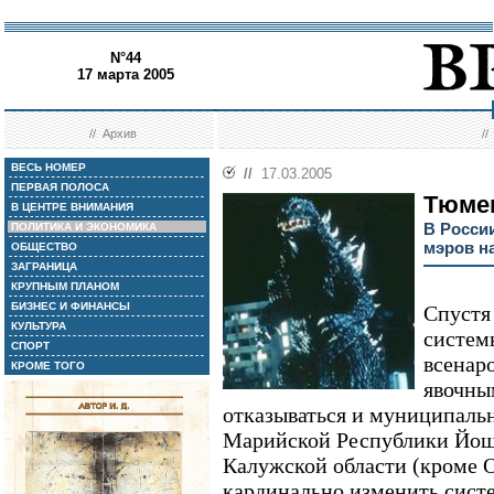
N°44
17 марта 2005
//
Архив
/
ВЕСЬ НОМЕР
//
17.03.2005
ПЕРВАЯ ПОЛОСА
Тюме
В ЦЕНТРЕ ВНИМАНИЯ
В Росси
ПОЛИТИКА И ЭКОНОМИКА
мэров н
ОБЩЕСТВО
ЗАГРАНИЦА
КРУПНЫМ ПЛАНОМ
БИЗНЕС И ФИНАНСЫ
Спустя
КУЛЬТУРА
систем
СПОРТ
всенар
КРОМЕ ТОГО
явочны
отказываться и муниципальн
Марийской Республики Йош
Калужской области (кроме 
кардинально изменить систе