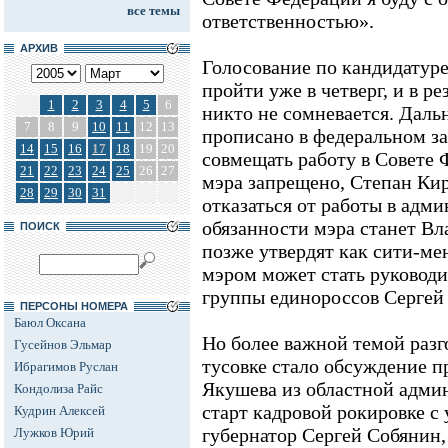
все темы
ответственностью».
АРХИВ
Голосование по кандидатур
пройти уже в четверг, и в ре
1
2
3
4
5
6
никто не сомневается. Даль
7
8
9
10
11
12
13
прописано в федеральном за
14
15
16
17
18
19
20
совмещать работу в Совете
21
22
23
24
25
26
27
мэра запрещено, Степан Ки
28
29
30
31
отказаться от работы в ад
обязанности мэра станет Вл
ПОИСК
позже утвердят как сити-м
мэром может стать руководи
группы единороссов Сергей
ПЕРСОНЫ НОМЕРА
Баюл Оксана
Но более важной темой разг
Гусейнов Эльмар
тусовке стало обсуждение 
Ибрагимов Руслан
Якушева из областной админ
Кондолиза Райс
старт кадровой рокировке с
Кудрин Алексей
губернатор Сергей Собянин,
Лужков Юрий