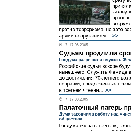
сразу в
приняла
закону 
правовы
вооруже
против терроризма, но зато 
>>
армии вооружением...
//
17.03.2005
Судьям продлили сро
Госдума разрешила служить Фем
Российские судьи вскоре буду
нынешнего. Служить Фемиде в
до достижения 70-летнего воз
поправки, предложенные прези
>>
в третьем чтении...
//
17.03.2005
Палаточный лагерь п
Дума закончила работу над «инс
общества»
Госдума вчера в третьем, око