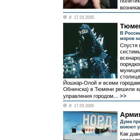
политик
возника
//
17.03.2005
Тюме
В Росси
мэров н
Спустя 
системы
всенаро
порядко
муницип
столице
Йошкар-Олой и всеми городам
Обнинска) в Тюмени решили к
>>
управления городом...
//
17.03.2005
Армия
Дума при
воюют у
Как дав