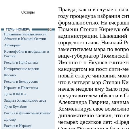
Правда, как и в случае с на
Обзоры
году процедура избрания си
формальностью. На вчерашн
Тюмени Степан Киричук объ
ТЕМЫ НОМЕРА
Признание независимости
администрации. Нынешний 
Абхазии и Южной Осетии
городского главы Николай Р
Автопром
заместителем мэра по вопро
Ксенофобия и неофашизм в
вице-губернатор Тюменской
России
Именно г-н Якушев считает
Россия и Прибалтика
кандидатом на пост сити-м
Исторические версии
новый статус чиновник може
Косово
что в четверг мэр Степан Ки
Россия и Белоруссия
Израиль и Палестина
начале недели ему было пре
Дело ЮКОСа
представителем области в С
Защита Химкинского леса
Александра Гаврина, занима
Дело Бульбова
Комментируя свое возможно
Россия и финансовый кризис
дипломатично заявил, что св
Доллар
четырех десятков лет: «Пред
Россия и Израиль
Совете Федерации я буду с