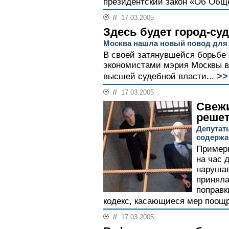
президентский закон «Об Обще
//
17.03.2005
Здесь будет город-суд
Москва нашла новый повод для
В своей затянувшейся борьбе
экономистами мэрия Москвы в
>>
высшей судебной власти...
//
17.03.2005
Свежи
решет
Депутат
содержа
Примерн
на час 
нарушав
приняла
поправк
кодекс, касающиеся мер поощр
//
17.03.2005