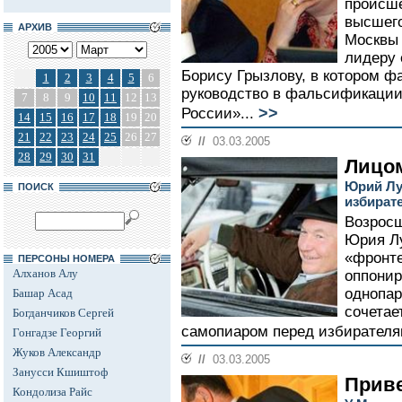
происше
высшего
АРХИВ
Москвы
лидеру 
Борису Грызлову, в котором ф
1
2
3
4
5
6
руководство в фальсификаци
7
8
9
10
11
12
13
>>
России»...
14
15
16
17
18
19
20
21
22
23
24
25
26
27
//
03.03.2005
28
29
30
31
Лицо
Юрий Лу
ПОИСК
избират
Возросш
Юрия Л
«фронте
ПЕРСОНЫ НОМЕРА
Алханов Алу
оппонир
однопар
Башар Асад
сочетае
Богданчиков Сергей
самопиаром перед избирателя
Гонгадзе Георгий
Жуков Александр
//
03.03.2005
Занусси Кшиштоф
Приве
Кондолиза Райс