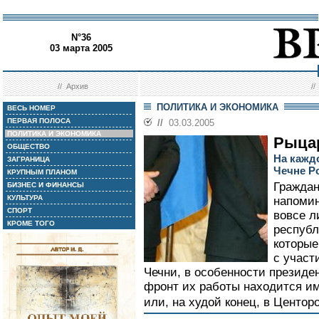
N°36
03 марта 2005
//
Архив
/
ПОЛИТИКА И ЭКОНОМИКА
ВЕСЬ НОМЕР
ПЕРВАЯ ПОЛОСА
//
03.03.2005
ПОЛИТИКА И ЭКОНОМИКА
Рыцар
ОБЩЕСТВО
На кажд
ЗАГРАНИЦА
Чечне Р
КРУПНЫМ ПЛАНОМ
Граждан
БИЗНЕС И ФИНАНСЫ
КУЛЬТУРА
напомин
СПОРТ
вовсе л
КРОМЕ ТОГО
республ
которые
с участ
Чечни, в особенности президе
фронт их работы находится им
или, на худой конец, в Центоро