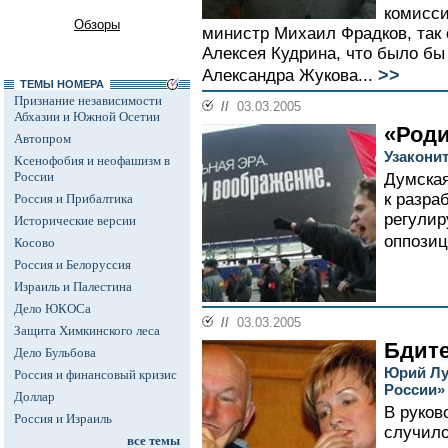
комисси
Обзоры
министр Михаил Фрадков, так 
Алексея Кудрина, что было бы
>>
Александра Жукова...
ТЕМЫ НОМЕРА
Признание независимости
//
03.03.2005
Абхазии и Южной Осетии
«Роди
Автопром
Узакони
Ксенофобия и неофашизм в
России
Думская
к разра
Россия и Прибалтика
регули
Исторические версии
оппозиц
Косово
Россия и Белоруссия
Израиль и Палестина
Дело ЮКОСа
//
03.03.2005
Защита Химкинского леса
Бдите
Дело Бульбова
Юрий Лу
Россия и финансовый кризис
России»
Доллар
В руков
Россия и Израиль
случило
все темы