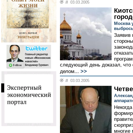
//
03.03.2005
Киотс
город
Москва 
выброс
Заявив 
стороны
законод
отказат
програм
следующий день доказал, что 
>>
делом...
//
03.03.2005
Четв
Алексан
аппарат
Некогда
формир
правите
сюрприз
многие 