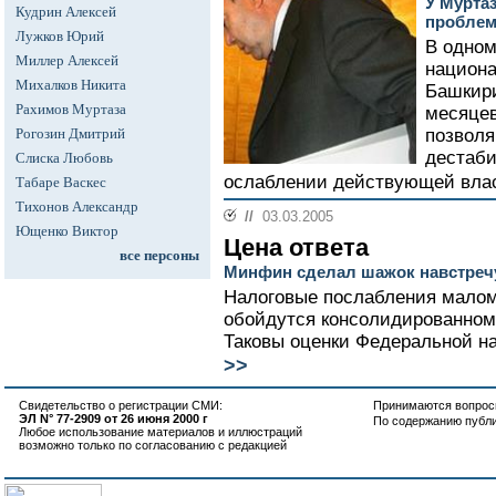
У Мурта
Кудрин Алексей
пробле
Лужков Юрий
В одном
Миллер Алексей
национа
Михалков Никита
Башкири
Рахимов Муртаза
месяцев
Рогозин Дмитрий
позволя
дестаби
Слиска Любовь
ослаблении действующей влас
Табаре Васкес
Тихонов Александр
//
03.03.2005
Ющенко Виктор
Цена ответа
все персоны
Минфин сделал шажок навстреч
Налоговые послабления малому
обойдутся консолидированном
Таковы оценки Федеральной н
>>
Свидетельство о регистрации СМИ:
Принимаются вопросы
ЭЛ N° 77-2909 от 26 июня 2000 г
По содержанию публ
Любое использование материалов и иллюстраций
возможно только по согласованию с редакцией