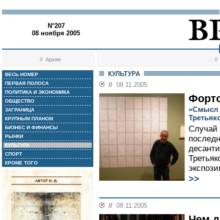
N°207
08 ноября 2005
//
Архив
/
КУЛЬТУРА
ВЕСЬ НОМЕР
ПЕРВАЯ ПОЛОСА
//
08.11.2005
ПОЛИТИКА И ЭКОНОМИКА
Форто
ОБЩЕСТВО
«Смысл 
ЗАГРАНИЦА
Третьяк
КРУПНЫМ ПЛАНОМ
Случай 
БИЗНЕС И ФИНАНСЫ
РЫНКИ
последн
КУЛЬТУРА
десанти
СПОРТ
Третьяк
КРОМЕ ТОГО
экспози
>>
//
08.11.2005
Чем д