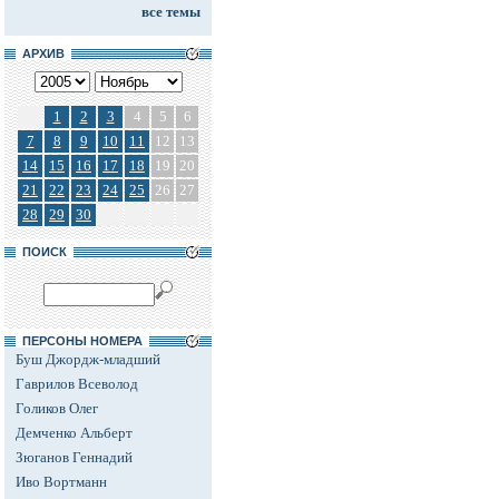
все темы
АРХИВ
1
2
3
4
5
6
7
8
9
10
11
12
13
14
15
16
17
18
19
20
21
22
23
24
25
26
27
28
29
30
ПОИСК
ПЕРСОНЫ НОМЕРА
Буш Джордж-младший
Гаврилов Всеволод
Голиков Олег
Демченко Альберт
Зюганов Геннадий
Иво Вортманн