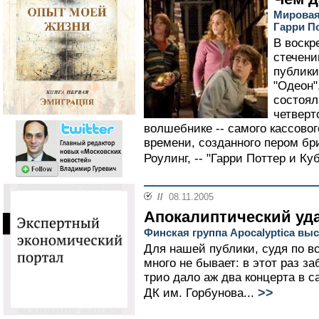
Мировая
Гарри П
В воскр
стечени
публики
"Одеон"
состоял
четверт
волшебнике -- самого кассовог
времени, созданного пером бр
Роулинг, -- "Гарри Поттер и Куб
//
08.11.2005
Апокалиптический уд
Финская группа Apocalyptica вы
Для нашей публики, судя по вс
много не бывает: в этот раз з
трио дало аж два концерта в са
>>
ДК им. Горбунова...