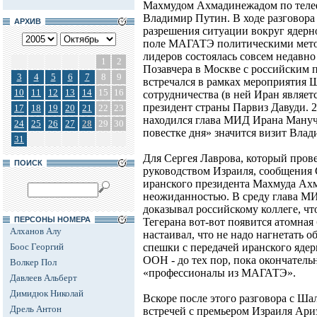
Махмудом Ахмадинежадом по телеф
Владимир Путин. В ходе разговора
АРХИВ
разрешения ситуации вокруг ядер
поле МАГАТЭ политическими метод
лидеров состоялась совсем недавно
1
2
Позавчера в Москве с российским
3
4
5
6
7
8
9
встречался в рамках мероприятия 
10
11
12
13
14
15
16
сотрудничества (в ней Иран являет
президент страны Парвиз Давуди. 2
17
18
19
20
21
22
23
находился глава МИД Ирана Мануче
24
25
26
27
28
29
30
повестке дня» значится визит Вла
31
Для Сергея Лаврова, который прове
ПОИСК
руководством Израиля, сообщения
иранского президента Махмуда Ах
неожиданностью. В среду глава 
доказывал российскому коллеге, что
ПЕРСОНЫ НОМЕРА
Тегерана вот-вот появится атомная
Алханов Алу
настаивал, что не надо нагнетать о
Боос Георгий
спешки с передачей иранского ядер
ООН - до тех пор, пока окончатель
Волкер Пол
«профессионалы из МАГАТЭ».
Давлеев Альберт
Димидюк Николай
Вскоре после этого разговора с Ша
Дрель Антон
встречей с премьером Израиля Ар