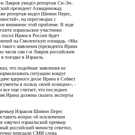
-н Лавров увидел репортаж Си-Эн-
анский президент Ахмадинежад
т же репортаж видел Шимон Перес,
востей», на переговорах с
ое внимание этой проблеме. В ходе
газете израильские участники
о посол Ирана в России будет
яснений на Смоленскую площадь. «Мы
 такого заявления (президента Ирана
лько часов сам г-н Лавров российским
в поездке в Израиль.
нал, что подобные заявления не
 нормализовать ситуацию вокруг
едаче ядерного досье Ирана в Собвез
ументы в пользу своей позиции», -
 все еще считает, что последнее
мм Ирана должны сказать эксперты
премьер Израиля Шимон Перес
оставить вопрос об исключении
в озвучил израильский премьер
ный российский министр ответил,
о точно передали СМИ слова