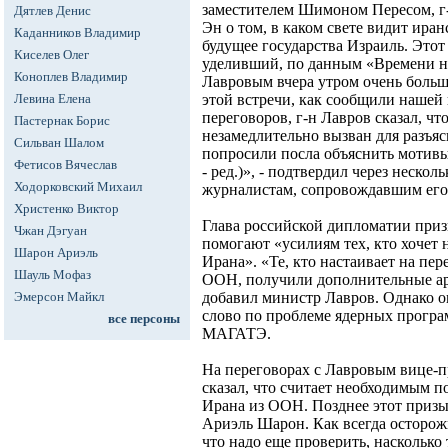
заместителем Шимоном Пересом, г
Дятлев Денис
Эн о том, в каком свете видит ир
Каданников Владимир
будущее государства Израиль. Это
Киселев Олег
уделивший, по данным «Времени но
Коноплев Владимир
Лавровым вчера утром очень больш
Левина Елена
этой встречи, как сообщили нашей 
переговоров, г-н Лавров сказал, чт
Пастернак Борис
незамедлительно вызван для разъ
Сильван Шалом
попросили посла объяснить мотивы
Фетисов Вячеслав
- ред.)», - подтвердил через неско
Ходорковский Михаил
журналистам, сопровождавшим его 
Христенко Виктор
Глава российской дипломатии приз
Чжан Дэгуан
помогают «усилиям тех, кто хочет
Шарон Ариэль
Ирана». «Те, кто настаивает на пер
Шауль Мофаз
ООН, получили дополнительные арг
Эмерсон Майкл
добавил министр Лавров. Однако он
слово по проблеме ядерных програ
все персоны
МАГАТЭ.
На переговорах с Лавровым вице-
сказал, что считает необходимым п
Ирана из ООН. Позднее этот призы
Ариэль Шарон. Как всегда осторож
что надо еще проверить, наскольк