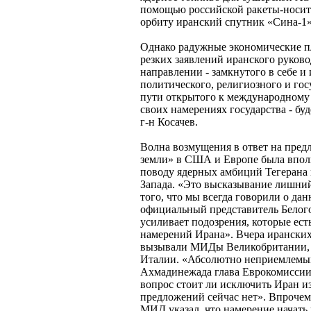
помощью российской ракеты-носит
орбиту иранский спутник «Сина-1»
Однако радужные экономические п
резких заявлений иранского руково
направлении - замкнутого в себе 
политического, религиозного и гос
пути открытого к международному 
своих намерениях государства - буд
г-н Косачев.
Волна возмущения в ответ на пред
земли» в США и Европе была впол
поводу ядерных амбиций Тегерана
Запада. «Это высказывание лишний
того, что мы всегда говорили о да
официальный представитель Белого
усиливает подозрения, которые ест
намерений Ирана». Вчера иранских
вызывали МИДы Великобритании, 
Италии. «Абсолютно неприемлемы
Ахмадинежада глава Еврокомиссии 
вопрос стоит ли исключить Иран и
предложений сейчас нет». Впрочем,
МИД указал, что намерение начать