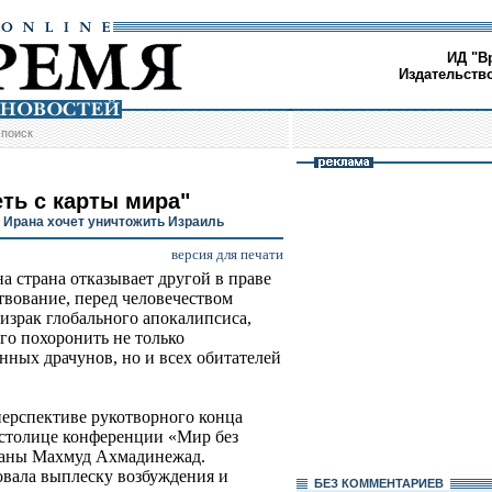
ИД "В
Издательств
/
поиск
еть с карты мира"
 Ирана хочет уничтожить Израиль
версия для печати
на страна отказывает другой в праве
твование, перед человечеством
ризрак глобального апокалипсиса,
го похоронить не только
нных драчунов, но и всех обитателей
перспективе рукотворного конца
 столице конференции «Мир без
раны Махмуд Ахмадинежад.
овала выплеску возбуждения и
БЕЗ КОМMЕНТАРИЕВ