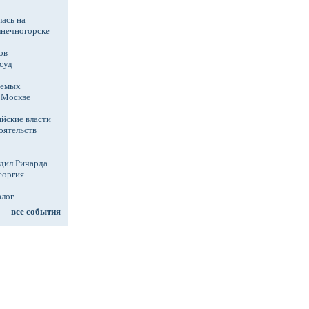
ась на
лнечногорске
ов
суд
аемых
в Москве
йские власти
оятельств
дил Ричарда
еоргия
алог
все события