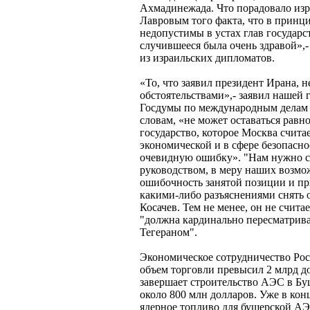
Ахмадинежада. Что порадовало изра
Лавровым того факта, что в принц
недопустимы в устах глав государ
случившееся была очень здравой»,
из израильских дипломатов.
«То, что заявил президент Ирана, 
обстоятельствами»,- заявил нашей г
Госдумы по международным делам К
словам, «не может оставаться равно
государство, которое Москва счита
экономической и в сфере безопасно
очевидную ошибку». "Нам нужно се
руководством, в меру наших возмо
ошибочность занятой позиции и п
какими-либо разъяснениями снять ос
Косачев. Тем не менее, он не считае
"должна кардинально пересматрива
Тегераном".
Экономическое сотрудничество Рос
объем торговли превысил 2 млрд д
завершает строительство АЭС в Буш
около 800 млн долларов. Уже в кон
ядерное топливо для бушерской АЭ