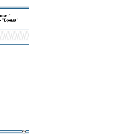
ремя"
о "Время"