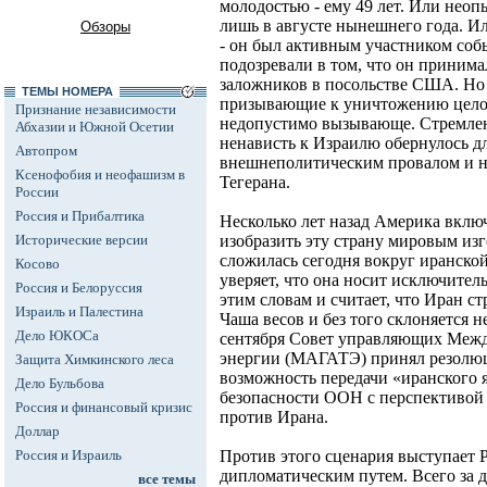
молодостью - ему 49 лет. Или неоп
лишь в августе нынешнего года.
Обзоры
- он был активным участником собы
подозревали в том, что он принима
заложников в посольстве США. Но к
ТЕМЫ НОМЕРА
призывающие к уничтожению целог
Признание независимости
недопустимо вызывающе. Стремлен
Абхазии и Южной Осетии
ненависть к Израилю обернулось 
Автопром
внешнеполитическим провалом и н
Ксенофобия и неофашизм в
Тегерана.
России
Россия и Прибалтика
Несколько лет назад Америка включ
Исторические версии
изобразить эту страну мировым изг
сложилась сегодня вокруг иранско
Косово
уверяет, что она носит исключител
Россия и Белоруссия
этим словам и считает, что Иран с
Израиль и Палестина
Чаша весов и без того склоняется не
Дело ЮКОСа
сентября Совет управляющих Межд
энергии (МАГАТЭ) принял резол
Защита Химкинского леса
возможность передачи «иранского я
Дело Бульбова
безопасности ООН с перспективой
Россия и финансовый кризис
против Ирана.
Доллар
Россия и Израиль
Против этого сценария выступает 
дипломатическим путем. Всего за д
все темы