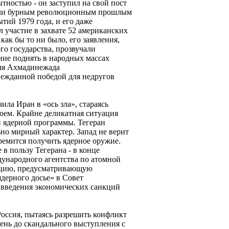
ытностью - он заступил на свой пост
 Или бурным революционным прошлым
тий 1979 года, и его даже
л участие в захвате 52 американских
ак бы то ни было, его заявления,
о государства, прозвучали
ие поднять в народных массах
для Ахмадинежада
ежданной победой для недругов
ила Иран в «ось зла», стараясь
оем. Крайне деликатная ситуация
й ядерной программы. Тегеран
ьно мирный характер. Запад не верит
тремится получить ядерное оружие.
 в пользу Тегерана - в конце
ународного агентства по атомной
юцию, предусматривающую
дерного досье» в Совет
 введения экономических санкций
Россия, пытаясь разрешить конфликт
ень до скандального выступления с