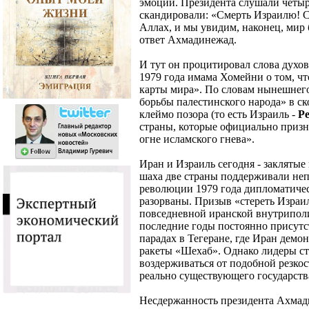
эмоций. Президента слушали четыр
скандировали: «Смерть Израилю! 
Аллах, и мы увидим, наконец, мир 
ответ Ахмадинежад.
И тут он процитировал слова духо
1979 года имама Хомейни о том, чт
карты мира». По словам нынешнего
борьбы палестинского народа» в ск
клеймо позора (то есть Израиль -
Ре
страны, которые официально призн
огне исламского гнева».
Иран и Израиль сегодня - заклятые
шаха две страны поддерживали не
революции 1979 года дипломатиче
разорваны. Призыв «стереть Израил
повседневной иранской внутриполи
последние годы постоянно присутс
парадах в Тегеране, где Иран демо
ракеты «Шехаб». Однако лидеры ст
воздерживаться от подобной резко
реально существующего государств
Несдержанность президента Ахмад