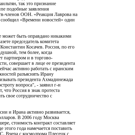
ильтян, так это признание
ипе подобные заявления
ств-членов ООН. «Реакция Лаврова на
- сообщил «Времени новостей» один
не может быть оправдано никакими
азете председатель комитета
онстантин Косачев. Россия, по его
душной, тем более, когда
ет партнером и в торгово-
сти, совершает в лице ее президента
йчас активно работать с иранским
жностей разъяснять Ирану
ризывать президента Ахмадинежада
троту вопроса", - заявил г-н
т, что Россия в знак протеста
ть свое сотрудничество с
сии и Ирана активно развивается,
олларов. В 2006 году Москва
ере, стоимость контракт составляет
це этого года намечается поставить
С. Вчера с космодрома Плесецк с