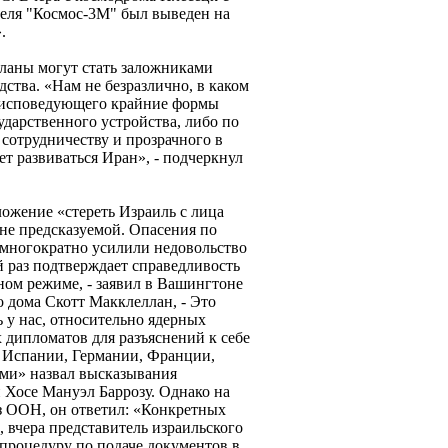
еля "Космос-3М" был выведен на
.
ланы могут стать заложниками
дства. «Нам не безразлично, в каком
и исповедующего крайние формы
ударственного устройства, либо по
сотрудничеству и прозрачного в
ет развиваться Иран», - подчеркнул
ложение «стереть Израиль с лица
не предсказуемой. Опасения по
 многократно усилили недовольство
 раз подтверждает справедливость
нном режиме, - заявил в Вашингтоне
 дома Скотт Макклеллан, - Это
ь у нас, относительно ядерных
 дипломатов для разъяснений к себе
Испании, Германии, Франции,
ми» назвал высказывания
Хосе Мануэл Баррозу. Однако на
з ООН, он ответил: «Конкретных
 вчера представитель израильского
 процедуру по подаче документов в