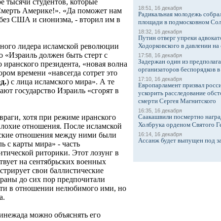
е тысячи студентов, которые
18:51, 16 декабря
Смерть Америке!». «Да поможет нам
Радикальная молодежь собрал
без США и сионизма, - вторил им в
площади в подмосковном Со
18:32, 16 декабря
Путин отверг упреки адвокат
Ходорковского в давлении на 
вного лидера исламской революции
о «Израиль должен быть стерт с
17:58, 16 декабря
Задержан один из предполаг
 иранского президента, «новая волна
организаторов беспорядков 
ором времени «навсегда сотрет это
17:10, 16 декабря
д.
) с лица исламского мира». А те
Европарламент призвал росси
ают государство Израиль «сгорят в
ускорить расследование обст
смерти Сергея Магнитского
16:35, 16 декабря
Саакашвили посмертно награ
 враги, хотя при режиме иранского
Холбрука орденом Святого Г
плохие отношения. После исламской
ские отношения между ними были
16:14, 16 декабря
Ассанж будет выпущен под з
ь с карты мира» - часть
тической риторики. Этот лозунг в
твует на сентябрьских военных
нстрирует свои баллистические
раны до сих пор предпочитали
сти в отношении нелюбимого ими, но
а.
инежада можно объяснять его