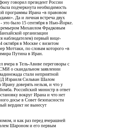
ону говорил президент России
 была подчеркнута необходимость
ной программы Ирана «в правовом
ами». Да и личная встреча двух
 - это было 15 сентября в Нью-Йорке.
 премьером Михаилом Фрадковым
Шанхайской организации
ся наблюдателем) первый вице-
4 октября в Москве с визитом
р Моттаки, по словам которого «в
димира Путина в Иран.
л вчера в Тель-Авиве переговоры с
 СМИ о скандальном заявлении
мадинежада стали неприятной
МИД Израиля Сильван Шалом
 Ирану доверять нельзя, и что у
 бомба. Российский министр в ответ
бстановку вокруг Ирана и что нет
ного досье в Совет безопасности
ный вердикт не вынесут
ломом, и как раз перед вчерашней
иэлем Шароном и его первым