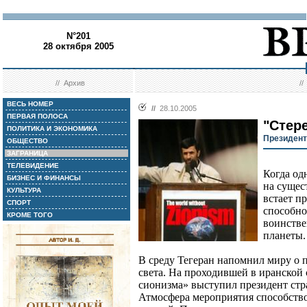
N°201
28 октября 2005
//
Архив
/
ВЕСЬ НОМЕР
//
28.10.2005
ПЕРВАЯ ПОЛОСА
"Стер
ПОЛИТИКА И ЭКОНОМИКА
Президент
ОБЩЕСТВО
ЗАГРАНИЦА
ТЕЛЕВИДЕНИЕ
Когда од
БИЗНЕС И ФИНАНСЫ
на сущес
КУЛЬТУРА
встает п
СПОРТ
способно
КРОМЕ ТОГО
воинстве
планеты.
В среду Тегеран напомнил миру о 
света. На проходившей в иранской
сионизма» выступил президент ст
Атмосфера мероприятия способств