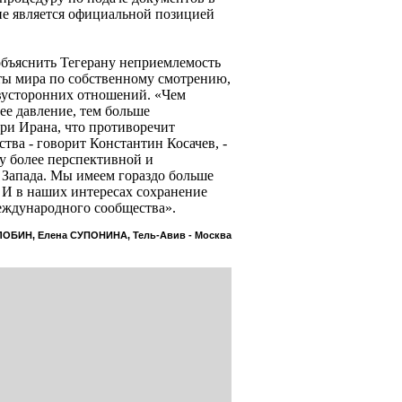
е является официальной позицией
 объяснить Тегерану неприемлемость
ты мира по собственному смотрению,
вусторонних отношений. «Чем
ее давление, тем больше
ри Ирана, что противоречит
ва - говорит Константин Косачев, -
у более перспективной и
Запада. Мы имеем гораздо больше
И в наших интересах сохранение
еждународного сообщества».
ЛОБИН, Елена СУПОНИНА, Тель-Авив - Москва