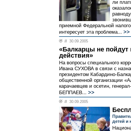
ли плат
оказало
равноду
звонивш
приемной Федеральной налого
>>
интересует эта проблема...
//
30.09.2005
«Балкарцы не пойдут 
действия»
На вопросы специального кор
Ивана СУХОВА в связи с назн
президентом Кабардино-Балка
общественной организации «А
карачаевцев и осетин, генера
>>
БЕППАЕВ...
//
30.09.2005
Бесп
Правите
детей и
Национа