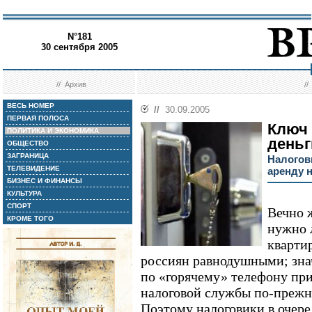
N°181
30 сентября 2005
//
Архив
/
ВЕСЬ НОМЕР
//
30.09.2005
ПЕРВАЯ ПОЛОСА
Ключ 
ПОЛИТИКА И ЭКОНОМИКА
деньг
ОБЩЕСТВО
ЗАГРАНИЦА
Налогов
ТЕЛЕВИДЕНИЕ
аренду 
БИЗНЕС И ФИНАНСЫ
КУЛЬТУРА
СПОРТ
Вечно 
КРОМЕ ТОГО
нужно 
квартир
россиян равнодушными; зна
по «горячему» телефону пр
налоговой службы по-прежн
Поэтому налоговики в очере