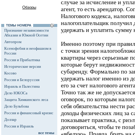
случае за исчисление и упла
Обзоры
агент, то есть арендатор. Со
Налогового кодекса, налогов
налогоплательщик получил д
ТЕМЫ НОМЕРА
удержать и уплатить сумму 
Признание независимости
Абхазии и Южной Осетии
Автопром
Именно поэтому при правил
Ксенофобия и неофашизм в
с точки зрения налогообложе
России
квартиры через серьезные 
Россия и Прибалтика
которые берут недвижимость 
Исторические версии
субаренду. Формально по за
Косово
удержать налог именно из до
Россия и Белоруссия
его за счет налогового агент
Израиль и Палестина
Точно так же не допускаетс
Дело ЮКОСа
оговорок, по которым налог
Защита Химкинского леса
себя обязательства нести ра
Дело Бульбова
доходы физических лиц за с
Россия и финансовый кризис
показывает практика, с ри
Доллар
договориться, чтобы те поза
Россия и Израиль
все темы
«вбелую». Правда, брать на 