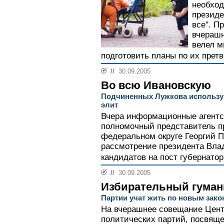
необход
президе
все". П
вчерашн
велел м
подготовить планы по их претв
//
30.09.2005
Во всю Ивановскую
Подчиненных Лужкова использу
элит
Вчера информационные агентс
полномочный представитель п
федеральном округе Георгий П
рассмотрение президента Вла
кандидатов на пост губернатор
//
30.09.2005
Избирательный гуман
Партии учат жить по новым зако
На вчерашнее совещание Цент
политических партий, посвящ