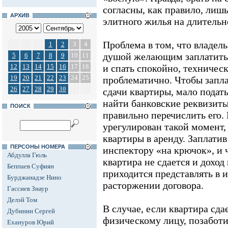
согласны, как правило, лиш
АРХИВ
элитного жилья на длительн
Проблема в том, что владел
1
2
3
4
душой желающим заплатить 
5
6
7
8
9
10
11
12
13
14
15
16
17
18
и спать спокойно, техничес
19
20
21
22
23
24
25
проблематично. Чтобы запла
26
27
28
29
30
сдачи квартиры, мало подат
найти банковские реквизиты
ПОИСК
правильно перечислить его.
урегулирован такой момент,
квартиры в аренду. Заплатив
ПЕРСОНЫ НОМЕРА
инспектору «на крючок», и 
Абдулла Гюль
квартира не сдается и доход
Беппаев Суфиян
приходится представлять в 
Бурджанадзе Нино
расторжении договора.
Гассиев Знаур
Делэй Том
В случае, если квартира сд
Дубинин Сергей
физическому лицу, позаботи
Ехануров Юрий