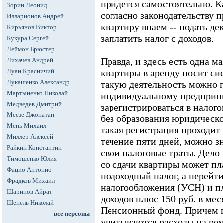
придется самостоятельно. 
Зорин Леонид
согласно законодательству 
Илларионов Андрей
квартиру внаем -- подать де
Кирьянов Виктор
заплатить налог с доходов.
Кукура Сергей
Леймон Брюстер
Правда, и здесь есть одна м
Лихачев Андрей
Луан Красничий
квартиры в аренду носит си
Лукашенко Александр
такую деятельность можно 
Мартыненко Николай
индивидуальному предприни
Медведев Дмитрий
зарегистрироваться в налого
Меезе Джонатан
без образования юридическ
Мень Михаил
такая регистрация проходит
Миллер Алексей
течение пяти дней, можно 
Райкин Константин
свои налоговые траты. Дело
Тимошенко Юлия
со сдачи квартиры может пл
Фацио Антонио
подоходный налог, а перей
Фрадков Михаил
налогообложения (УСН) и пл
Шарипов Айрат
доходов плюс 150 руб. в ме
Шепель Николай
Пенсионный фонд. Причем п
все персоны
учитываются расходы на рем