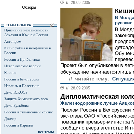
//
28.09.2005
Обзоры
Кишин
В Молда
русские
ТЕМЫ НОМЕРА
В Молда
Признание независимости
Абхазии и Южной Осетии
законоп
предпо
Автопром
детсадо
Ксенофобия и неофашизм в
России
Обучени
перевес
Россия и Прибалтика
Проект был опубликован в летн
Исторические версии
обсуждение начинается лишь 
Косово
// читайте тему:
Ситуаци
Россия и Белоруссия
Израиль и Палестина
//
28.09.2005
Дело ЮКОСа
Дипломатическая кол
Защита Химкинского леса
Железнодорожник лучше Аяцко
Дело Бульбова
Послом России в Белоруссии м
Россия и финансовый кризис
экс-глава ОАО «Российские же
Доллар
помощник премьер-министра М
Россия и Израиль
сообщило вчера агентство Инт
все темы