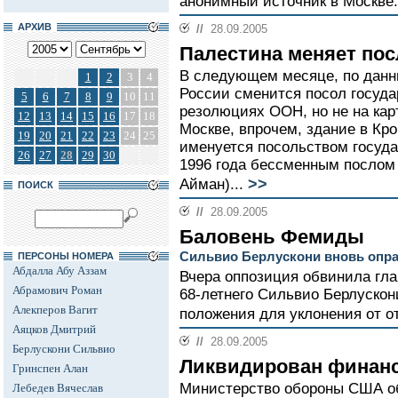
анонимный источник в Москве.
АРХИВ
//
28.09.2005
Палестина меняет пос
В следующем месяце, по данн
1
2
3
4
России сменится посол госуда
5
6
7
8
9
10
11
резолюциях ООН, но не на кар
12
13
14
15
16
17
18
Москве, впрочем, здание в Кр
19
20
21
22
23
24
25
именуется посольством госуда
26
27
28
29
30
1996 года бессменным послом
>>
Айман)...
ПОИСК
//
28.09.2005
Баловень Фемиды
Сильвио Берлускони вновь опр
ПЕРСОНЫ НОМЕРА
Абдалла Абу Аззам
Вчера оппозиция обвинила гла
Абрамович Роман
68-летнего Сильвио Берлускон
Алекперов Вагит
положения для уклонения от о
Аяцков Дмитрий
//
28.09.2005
Берлускони Сильвио
Ликвидирован финанс
Гринспен Алан
Министерство обороны США об
Лебедев Вячеслав