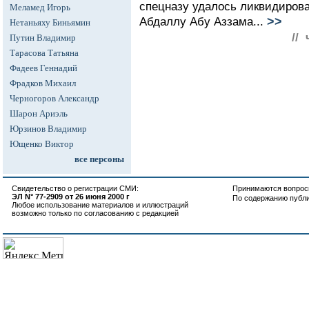
спецназу удалось ликвидирова
Меламед Игорь
>>
Абдаллу Абу Аззама...
Нетаньяху Биньямин
//
Путин Владимир
Тарасова Татьяна
Фадеев Геннадий
Фрадков Михаил
Черногоров Александр
Шарон Ариэль
Юрзинов Владимир
Ющенко Виктор
все персоны
Свидетельство о регистрации СМИ:
Принимаются вопросы
ЭЛ N° 77-2909 от 26 июня 2000 г
По содержанию публ
Любое использование материалов и иллюстраций
возможно только по согласованию с редакцией