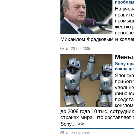
проблем
На вче
правите
промышл
жестко 
непоср
Михаилом Фрадковым и коллег
//
23.09.2005
Меньш
Sony пр
сокраще
Японска
прибегн
увольне
финансо
предста
конглом
до 2008 года 10 тыс. сотрудни
странах мира, что составляет
>>
Sony...
//
23.09.2005