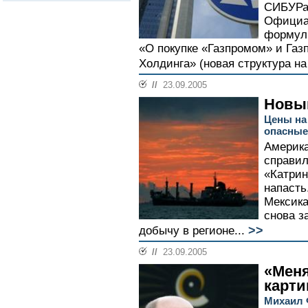
СИБУРа 
Официал
формул
«О покупке «Газпромом» и Га
Холдинга» (новая структура на
//
23.09.2005
Новы
Цены на
опасные
Америка
справил
«Катрин
напасть
Мексика
снова з
>>
добычу в регионе...
//
23.09.2005
«Меня
карти
Михаил 