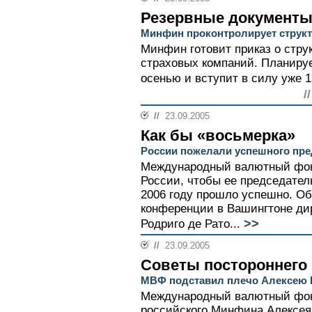
Резервные документ
Минфин проконтролирует структ
Минфин готовит приказ о стру
страховых компаний. Планируе
осенью и вступит в силу уже 1 
/
//
23.09.2005
Как бы «восьмерка»
России пожелали успешного пре
Международный валютный фон
России, чтобы ее председател
2006 году прошло успешно. Об
конференции в Вашингтоне ди
>>
Родриго де Рато...
//
23.09.2005
Советы постороннего
МВФ подставил плечо Алексею 
Международный валютный фон
российского Минфина Алексея 