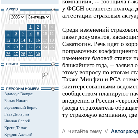
компании», -- сообщила г-ж
у ФССН останется полгода д
АРХИВ
аттестации страховых актуа
1
2
3
4
Среди изменений страхового
5
6
7
8
9
10
11
пакет документов, касающи
12
13
14
15
16
17
18
Саватюгин. Речь идет о кор
19
20
21
22
23
24
25
поправочных коэффициенто
26
27
28
29
30
изменение базовой ставки п
ближайшего года, -- заявил 
ПОИСК
этому вопросу по итогам ста
Также Минфин и РСА совме
заинтересованными ведомст
ПЕРСОНЫ НОМЕРА
сообществом планируют нача
Адамкус Валдас
внедрения в России «европ
Белых Никита
(когда страхователь обраща
Березовский Борис
ту страховую компанию, где
Гаев Дмитрий
Иванов Сергей
Кренц Томас
//
читайте тему
//
Автогражд
Кудрин Алексей