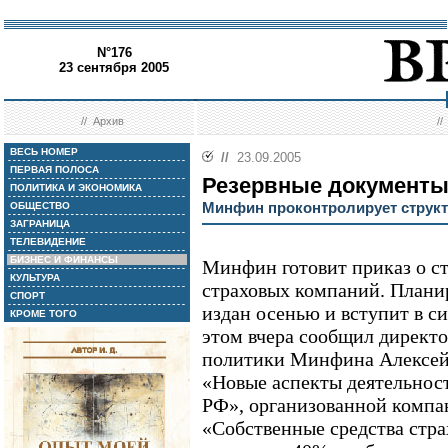
N°176
23 сентября 2005
//
Архив
/
ВЕСЬ НОМЕР
//
23.09.2005
ПЕРВАЯ ПОЛОСА
Резервные документ
ПОЛИТИКА И ЭКОНОМИКА
Минфин проконтролирует структ
ОБЩЕСТВО
ЗАГРАНИЦА
ТЕЛЕВИДЕНИЕ
БИЗНЕС И ФИНАНСЫ
Минфин готовит приказ о ст
КУЛЬТУРА
страховых компаний. Планир
СПОРТ
издан осенью и вступит в си
КРОМЕ ТОГО
этом вчера сообщил директ
политики Минфина Алексей
«Новые аспекты деятельнос
РФ», организованной комп
«Собственные средства стр