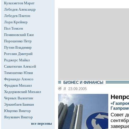
Кулахметов Марат
Лебедев Александр
Лебедев Платон
Лорн Крейнер
Пол Томсен
Помяновский Ежи
Порошенко Петр
Путин Владимир
Рогозин Дмитрий
Роджерс Майкл
Саватюгин Алексей
Тимошенко Юлия
Фернандо Алонсо
БИЗНЕС И ФИНАНСЫ
Фрадков Михаил
//
23.09.2005
Ходорковский Михаил
Непр
Черных Валентин
«Газпро
Эркинбаев Баяман
Газпром
Ющенко Виктор
Совет д
Янукович Виктор
сентябр
все персоны
заверше