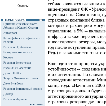
сейчас являются главными к
Обзоры
вице-президент ФК «Уралси
оценкам г-на Саватюгина, с
страховых компаний близка 
ТЕМЫ НОМЕРА
Признание независимости
которых страховщики могут 
Абхазии и Южной Осетии
управление, а 5% -- вкладыв
Автопром
цифры, а также перечень це
Ксенофобия и неофашизм в
инвестировать резервы, мог
России
год после вступления правил 
Россия и Прибалтика
Ред.
) в зависимости от итог
Исторические версии
Косово
Россия и Белоруссия
Еще один этап процесса ук
Израиль и Палестина
устойчивости -- создание и
Дело ЮКОСа
и их аттестация. По словам 
Защита Химкинского леса
проведении аттестации Мин
Дело Бульбова
конца года. «Начиная с 2006 
Россия и финансовый кризис
страховщика должен будет 
Доллар
аттестированного актуария 
Россия и Израиль
страховых резервов для пок
все темы