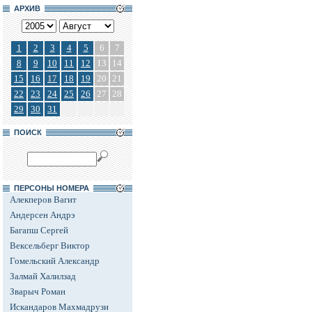
АРХИВ
1
2
3
4
5
6
7
8
9
10
11
12
13
14
15
16
17
18
19
20
21
22
23
24
25
26
27
28
29
30
31
ПОИСК
ПЕРСОНЫ НОМЕРА
Алекперов Вагит
Андерсен Андрэ
Багапш Сергей
Вексельберг Виктор
Гомельский Александр
Залмай Халилзад
Зварыч Роман
Искандаров Махмадрузи