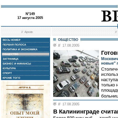
N°149
17 августа 2005
//
Архив
/
ОБЩЕСТВО
ВЕСЬ НОМЕР
ПЕРВАЯ ПОЛОСА
//
17.08.2005
ПОЛИТИКА И ЭКОНОМИКА
Готов
ОБЩЕСТВО
Москвич
ЗАГРАНИЦА
новые" 
БИЗНЕС И ФИНАНСЫ
Столичн
КУЛЬТУРА
СПОРТ
использ
КРОМЕ ТОГО
наступа
только 
площадк
больниц
//
17.08.2005
В Калининграде счит