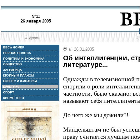
N°11
26 января 2005
//
Архив
/
ВЕСЬ НОМЕР
//
26.01.2005
ПЕРВАЯ ПОЛОСА
Об интеллигенции, ст
ПОЛИТИКА И ЭКОНОМИКА
литературе...
ОБЩЕСТВО
ЗАГРАНИЦА
КРУПНЫМ ПЛАНОМ
Однажды в телевизионной 
БИЗНЕС И ФИНАНСЫ
спорили о роли интеллигенц
КУЛЬТУРА
частности, было сказано: все
СПОРТ
КРОМЕ ТОГО
называют себя интеллигент
До чего же мы дожили?!
Мандельштам не был успешн
праву считается лучшим по