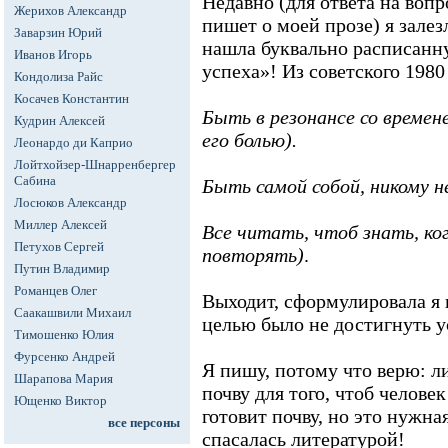
Недавно (для ответа на воп
Жерихов Александр
пишет о моей прозе) я залез
Заварзин Юрий
нашла буквально расписанн
Иванов Игорь
успеха»! Из советского 1980 
Кондолиза Райс
Косачев Константин
Быть в резонансе со времене
Кудрин Алексей
его болью).
Леонардо ди Каприо
Лойтхойзер-Шнарренбергер
Сабина
Быть самой собой, никому 
Лосюков Александр
Миллер Алексей
Все читать, чтоб знать, ко
Петухов Сергей
повторять)
.
Путин Владимир
Романцев Олег
Выходит, сформулировала я 
Саакашвили Михаил
целью было не достигнуть ус
Тимошенко Юлия
Фурсенко Андрей
Я пишу, потому что верю: л
Шарапова Мария
почву для того, чтоб челове
Ющенко Виктор
готовит почву, но это нужна
все персоны
спасалась литературой!