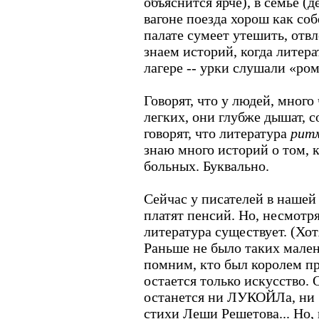
объяснится ярче), в семье (
вагоне поезда хорош как со
палате сумеет утешить, отвл
знаем историй, когда литера
лагере -- урки слушали «ро
Говорят, что у людей, мног
легких, они глубже дышат, 
говорят, что литература
рит
знаю много историй о том, 
больных. Буквально.
Сейчас у писателей в нашей 
платят пенсий. Но, несмотря
литература существует. (Хо
Раньше не было таких мале
помним, кто был королем п
остается только искусство.
останется ни ЛУКОЙЛа, ни «
стихи Леши Решетова... Но, 