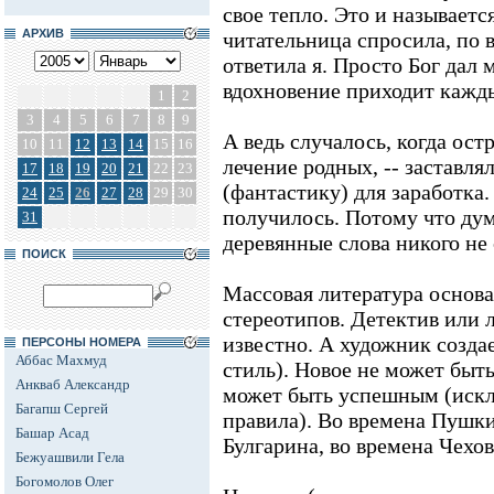
свое тепло. Это и называетс
АРХИВ
читательница спросила, по 
ответила я. Просто Бог дал м
вдохновение приходит кажд
1
2
3
4
5
6
7
8
9
А ведь случалось, когда остр
10
11
12
13
14
15
16
лечение родных, -- заставля
17
18
19
20
21
22
23
(фантастику) для заработка.
24
25
26
27
28
29
30
получилось. Потому что дум
31
деревянные слова никого не 
ПОИСК
Массовая литература основ
стереотипов. Детектив или 
известно. А художник созда
ПЕРСОНЫ НОМЕРА
Аббас Махмуд
стиль). Новое не может быть
Анкваб Александр
может быть успешным (искл
Багапш Сергей
правила). Во времена Пушк
Башар Асад
Булгарина, во времена Чехов
Бежуашвили Гела
Богомолов Олег