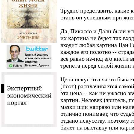
Трудно представить, какие 
стань он успешным при жизн
Да, Пикассо и Дали были ус
их картина не будет так вхо
входит любая картина Ван Г
каждое его полотно -- стра
все равно из-под его кисти
трепета перед силой жизни и
Цена искусства часто бывае
(поэт) расплачивается само
эта цена -- как ни ужасно зв
картин. Человек (зритель, п
мазки шли направо или налев
отлично понимает, что судьб
отдано искусству, поэтому г
билет на выставку или карти