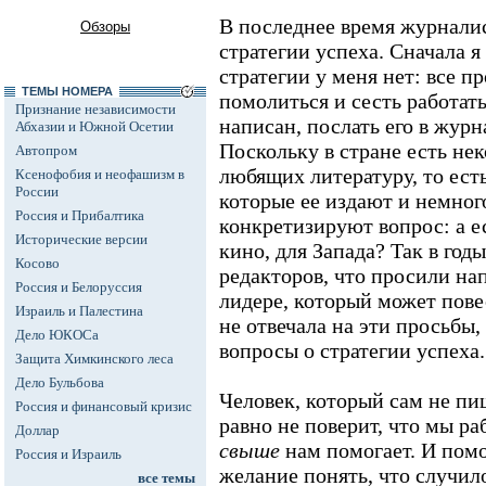
В последнее время журнали
Обзоры
стратегии успеха. Сначала я
стратегии у меня нет: все пр
ТЕМЫ НОМЕРА
помолиться и сесть работать
Признание независимости
написан, послать его в журн
Абхазии и Южной Осетии
Поскольку в стране есть не
Автопром
любящих литературу, то ест
Ксенофобия и неофашизм в
России
которые ее издают и немног
Россия и Прибалтика
конкретизируют вопрос: а ес
Исторические версии
кино, для Запада? Так в год
Косово
редакторов, что просили на
Россия и Белоруссия
лидере, который может повес
Израиль и Палестина
не отвечала на эти просьбы
Дело ЮКОСа
вопросы о стратегии успеха.
Защита Химкинского леса
Дело Бульбова
Человек, который сам не пише
Россия и финансовый кризис
равно не поверит, что мы р
Доллар
свыше
нам помогает. И помог
Россия и Израиль
желание понять, что случил
все темы