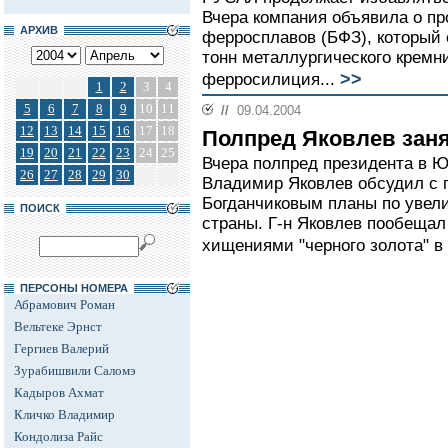
Вчера компания объявила о пр
АРХИВ
ферросплавов (БФЗ), который 
тонн металлургического кремни
>>
ферросилиция...
1
2
3
4
5
6
7
8
9
10
11
//
09.04.2004
12
13
14
15
16
17
18
Полпред Яковлев зан
19
20
21
22
23
24
25
Вчера полпред президента в 
26
27
28
29
30
Владимир Яковлев обсудил с 
Богданчиковым планы по увел
ПОИСК
страны. Г-н Яковлев пообещал
хищениями "черного золота" в 
ПЕРСОНЫ НОМЕРА
Абрамович Роман
Вельтеке Эрнст
Гергиев Валерий
Зурабишвили Саломэ
Кадыров Ахмат
Кличко Владимир
Кондолиза Райс