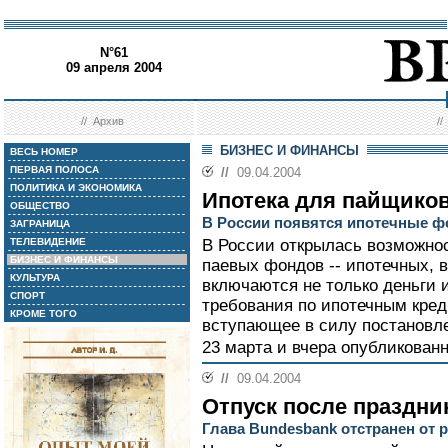
N°61
09 апреля 2004
//
Архив
/
БИЗНЕС И ФИНАНСЫ
ВЕСЬ НОМЕР
ПЕРВАЯ ПОЛОСА
//
09.04.2004
ПОЛИТИКА И ЭКОНОМИКА
Ипотека для пайщико
ОБЩЕСТВО
В России появятся ипотечные 
ЗАГРАНИЦА
ТЕЛЕВИДЕНИЕ
В России открылась возможнос
БИЗНЕС И ФИНАНСЫ
паевых фондов -- ипотечных, в
КУЛЬТУРА
включаются не только деньги 
СПОРТ
требования по ипотечным кред
КРОМЕ ТОГО
вступающее в силу постановл
23 марта и вчера опубликованн
//
09.04.2004
Отпуск после праздни
Глава Bundesbank отстранен от 