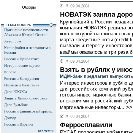
//
09.04.2004
Обзоры
НОВАТЭК заняла доро
Крупнейший в России независ
ТЕМЫ НОМЕРА
компания НОВАТЭК решила вос
Признание независимости
конъюнктурой на финансовых р
Абхазии и Южной Осетии
марта кредитные ноты (credit l
Автопром
вызвали интерес у инвесторов
Ксенофобия и неофашизм в
взаймы оказалось в три раза 
России
Россия и Прибалтика
//
09.04.2004
Исторические версии
Взять в рублях у ино
Косово
МДМ-банк предлагает выпускат
Россия и Белоруссия
Интерес инвесторов к рублю д
Израиль и Палестина
для российских компаний руб
Дело ЮКОСа
готовы инвестиционные банки, 
Защита Химкинского леса
вложениями в российский руб
Дело Бульбова
>>
маргинальные инвесторы...
Россия и финансовый кризис
//
09.04.2004
Доллар
Ферросплавили
Россия и Израиль
все темы
РУСАЛ продолжает избавлятьс