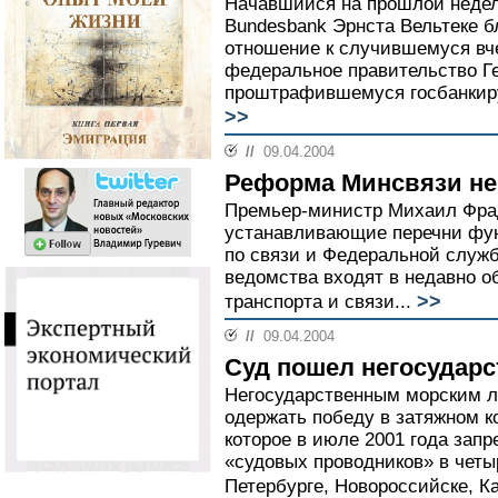
Начавшийся на прошлой недел
Bundesbank Эрнста Вельтеке бл
отношение к случившемуся вч
федеральное правительство Г
проштрафившемуся госбанкиру 
>>
//
09.04.2004
Реформа Минсвязи не
Премьер-министр Михаил Фрад
устанавливающие перечни фун
по связи и Федеральной служб
ведомства входят в недавно 
>>
транспорта и связи...
//
09.04.2004
Суд пошел негосудар
Негосударственным морским 
одержать победу в затяжном к
которое в июле 2001 года зап
«судовых проводников» в четы
Петербурге, Новороссийске, К