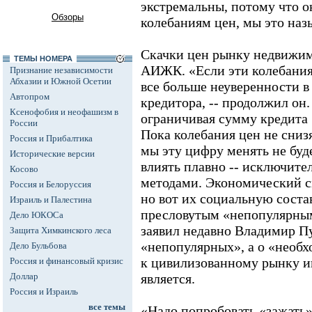
экстремальны, потому что о
Обзоры
колебаниям цен, мы это наз
Скачки цен рынку недвижимо
ТЕМЫ НОМЕРА
АИЖК. «Если эти колебания
Признание независимости
Абхазии и Южной Осетии
все больше неуверенности в
Автопром
кредитора, -- продолжил он.
Ксенофобия и неофашизм в
ограничивая сумму кредита
России
Пока колебания цен не сниз
Россия и Прибалтика
мы эту цифру менять не буд
Исторические версии
влиять плавно -- исключит
Косово
методами. Экономический с
Россия и Белоруссия
но вот их социальную сост
Израиль и Палестина
пресловутым «непопулярным
Дело ЮКОСа
заявил недавно Владимир Пу
Защита Химкинского леса
«непопулярных», а о «необ
Дело Бульбова
к цивилизованному рынку и
Россия и финансовый кризис
Доллар
является.
Россия и Израиль
все темы
«Надо попробовать «зажать»