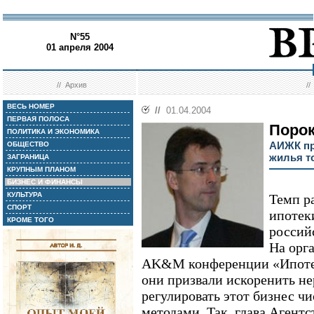
N°55
01 апреля 2004
//
Архив
/
ВЕСЬ НОМЕР
//
01.04.2004
ПЕРВАЯ ПОЛОСА
Порок
ПОЛИТИКА И ЭКОНОМИКА
АИЖК пр
ОБЩЕСТВО
жилья т
ЗАГРАНИЦА
КРУПНЫМ ПЛАНОМ
БИЗНЕС И ФИНАНСЫ
КУЛЬТУРА
Темп р
СПОРТ
ипотек
КРОМЕ ТОГО
россий
На орг
AK&M конференции «Ипотеч
они призвали искоренить н
регулировать этот бизнес ч
методами. Так, глава Агент