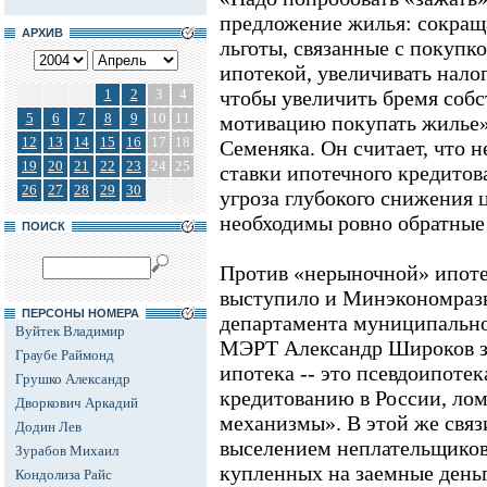
предложение жилья: сокращ
АРХИВ
льготы, связанные с покупк
ипотекой, увеличивать нало
1
2
3
4
чтобы увеличить бремя соб
5
6
7
8
9
10
11
мотивацию покупать жилье»,
12
13
14
15
16
17
18
Семеняка. Он считает, что н
19
20
21
22
23
24
25
ставки ипотечного кредитов
26
27
28
29
30
угроза глубокого снижения 
необходимы ровно обратные
ПОИСК
Против «нерыночной» ипоте
выступило и Минэкономразв
ПЕРСОНЫ НОМЕРА
департамента муниципально
Вуйтек Владимир
МЭРТ Александр Широков за
Граубе Раймонд
ипотека -- это псевдоипотек
Грушко Александр
кредитованию в России, лом
Дворкович Аркадий
механизмы». В этой же свя
Додин Лев
выселением неплательщиков
Зурабов Михаил
купленных на заемные день
Кондолиза Райс