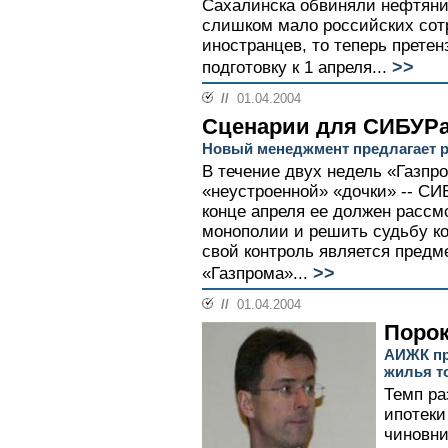
Сахалинска обвиняли нефтяник
слишком мало российских сот
иностранцев, то теперь претен
>>
подготовку к 1 апреля...
//
01.04.2004
Сценарии для СИБУР
Новый менеджмент предлагает 
В течение двух недель «Газпр
«неустроенной» «дочки» -- СИ
конце апреля ее должен рассмо
монополии и решить судьбу ко
свой контроль является пред
>>
«Газпрома»...
//
01.04.2004
Порок
АИЖК пр
жилья т
Темп ра
ипотеки
чиновни