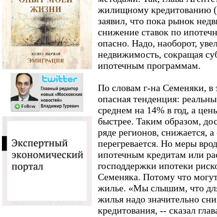
жилищному кредитованию 
заявил, что пока рынок нед
снижение ставок по ипотеч
опасно. Надо, наоборот, уве
недвижимость, сокращая су
ипотечным программам.
По словам г-на Семеняки, в
опасная тенденция: реальны
среднем на 14% в год, а цен
быстрее. Таким образом, до
ряде регионов, снижается, а
перегревается. Но меры вро
ипотечным кредитам или р
господдержки ипотеки риско
Семеняка. Потому что могут
жилье. «Мы слышим, что дл
жилья надо значительно сни
кредитования, -- сказал гла