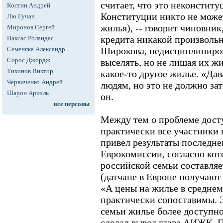
считает, что это неконститу
Костин Андрей
Конституции никто не може
Лю Гучан
жилья), -- говорит чиновник,
Миронов Сергей
кредита никакой произвольн
Паксас Роландас
Семеняка Александр
Широкова, недисциплиниро
Сорос Джордж
выселять, но не лишая их жи
Тихонов Виктор
какое-то другое жилье. «Д
Червиченко Андрей
людям, но это не должно зат
Шарон Ариэль
он.
все персоны
Между тем о проблеме дост
практически все участники
привел результаты последне
Еврокомиссии, согласно кот
российской семьи составляе
(датчане в Европе получаю
«А цены на жилье в среднем
практически сопоставимы. Эт
семьи жилье более доступно,
сделал вывод глава АИЖК. П