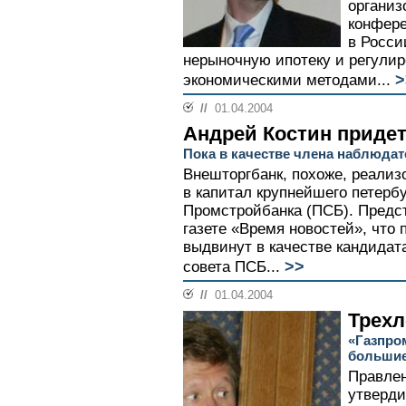
организ
конфере
в Росси
нерыночную ипотеку и регулир
>
экономическими методами...
//
01.04.2004
Андрей Костин приде
Пока в качестве члена наблюдат
Внешторгбанк, похоже, реализ
в капитал крупнейшего петербур
Промстройбанка (ПСБ). Предс
газете «Время новостей», что
выдвинут в качестве кандидат
>>
совета ПСБ...
//
01.04.2004
Трехл
«Газпро
большие
Правлен
утверди