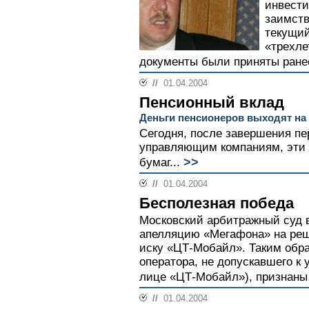
инвести
заимств
текущий
«трехле
документы были приняты ранее
//
01.04.2004
Пенсионный вклад
Деньги пенсионеров выходят н
Сегодня, после завершения п
управляющим компаниям, эти 
>>
бумаг...
//
01.04.2004
Бесполезная победа
Московский арбитражный суд в
апелляцию «Мегафона» на реш
иску «ЦТ-Мобайл». Таким обра
оператора, не допускавшего к
лице «ЦТ-Мобайл»), признаны 
//
01.04.2004